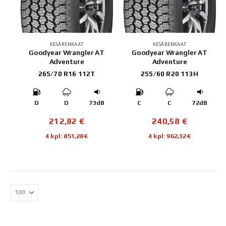
KESÄRENKAAT
KESÄRENKAAT
Goodyear Wrangler AT
Goodyear Wrangler AT
Adventure
Adventure
265/70 R16 112T
255/60 R20 113H
D
D
73dB
C
C
72dB
212,82
€
240,58
€
4 kpl: 851,28€
4 kpl: 962,32€