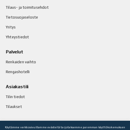
Tilaus- ja toimitusehdot
Tietosuojaseloste
Yritys
Yhteystiedot
Palvelut
Renkaiden vaihto
Rengashotelli
Asiakastili
Tilin tiedot
Tilaukset
Käytämme verkkosivuillamme evästeitä tarjotaksemme paremman käyttökokemuksen