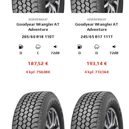
KESÄRENKAAT
KESÄRENKAAT
Goodyear Wrangler AT
Goodyear Wrangler AT
Adventure
Adventure
265/60 R18 110T
245/65 R17 111T
D
C
72dB
D
D
72dB
187,52
€
193,14
€
4 kpl: 750,08€
4 kpl: 772,56€