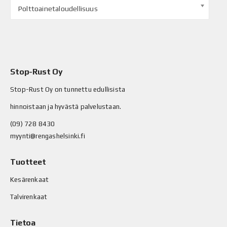
Polttoainetaloudellisuus
Stop-Rust Oy
Stop-Rust Oy on tunnettu edullisista
hinnoistaan ja hyvästä palvelustaan.
(09) 728 8430
myynti@rengashelsinki.fi
Tuotteet
Kesärenkaat
Talvirenkaat
Tietoa