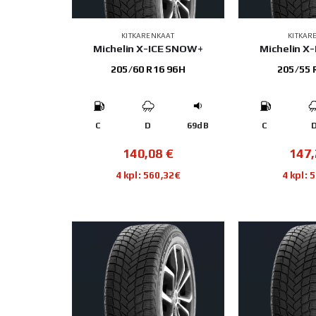
KITKARENKAAT
KITKAR
Michelin X-ICE SNOW+
Michelin X
205/60 R16 96H
205/55 
C
D
69dB
C
140,08
€
147
4 kpl: 560,32€
4 kpl: 