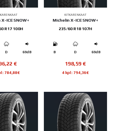
TKARENKAAT
KITKARENKAAT
n X-ICE SNOW+
Michelin X-ICE SNOW+
60 R17 100H
235/60 R18 107H
D
69dB
B
D
69dB
96,22
€
198,59
€
pl: 784,88€
4 kpl: 794,36€