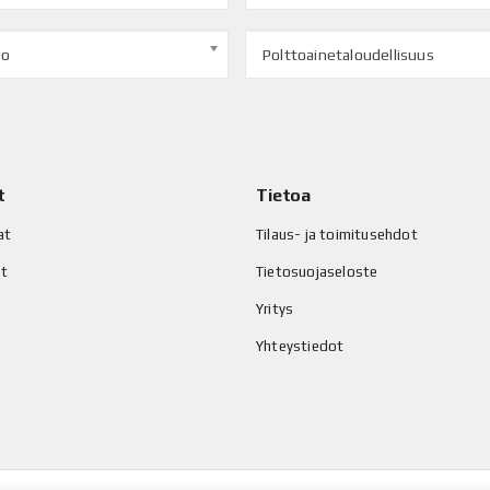
to
Polttoainetaloudellisuus
t
Tietoa
at
Tilaus- ja toimitusehdot
at
Tietosuojaseloste
Yritys
Yhteystiedot