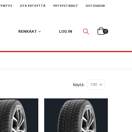
YRITYS
OTA YHTEYTTÄ
YHTEYSTIEDOT
OSTOSKORI
RENKAAT
LOG IN
0
Näytä: