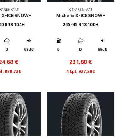
TKARENKAAT
KITKARENKAAT
n X-ICE SNOW+
Michelin X-ICE SNOW+
60 R18 104H
245/45 R18 100H
D
69dB
B
D
69dB
24,68
€
231,80
€
pl: 898,72€
4 kpl: 927,20€