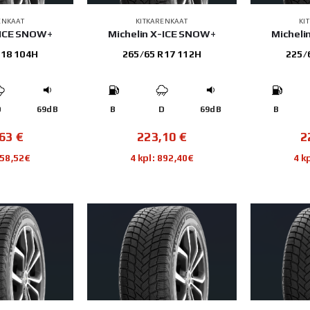
ENKAAT
KITKARENKAAT
KI
-ICE SNOW+
Michelin X-ICE SNOW+
Micheli
R18 104H
265/65 R17 112H
225/
D
69dB
B
D
69dB
B
,63
€
223,10
€
2
858,52€
4 kpl: 892,40€
4 k