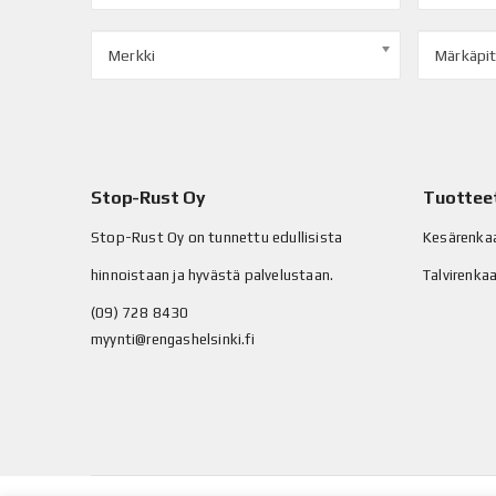
Merkki
Märkäpi
Stop-Rust Oy
Tuottee
Stop-Rust Oy on tunnettu edullisista
Kesärenka
hinnoistaan ja hyvästä palvelustaan.
Talvirenka
(09) 728 8430
myynti@rengashelsinki.fi