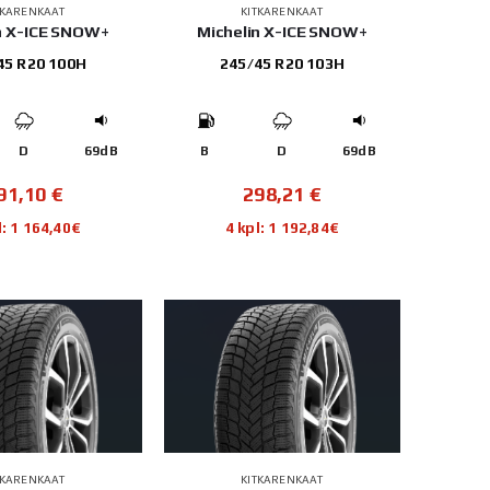
TKARENKAAT
KITKARENKAAT
n X-ICE SNOW+
Michelin X-ICE SNOW+
45 R20 100H
245/45 R20 103H
D
69dB
B
D
69dB
91,10
€
298,21
€
l: 1 164,40€
4 kpl: 1 192,84€
TKARENKAAT
KITKARENKAAT