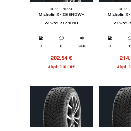
KITKARENKAAT
KITKAR
Michelin X-ICE SNOW+
Michelin X
225/55 R17 101H
235/55 
B
D
69dB
B
202,54
€
214
4 kpl: 810,16€
4 kpl: 