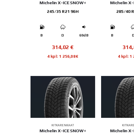
Michelin X-ICE SNOW+
Michelin X
245/35 R21 96H
285/40 
B
D
69dB
B
314,02
€
314
4 kpl: 1 256,08€
4 kpl: 1
KITKARENKAAT
KITKAR
Michelin X-ICE SNOW+
Michelin X