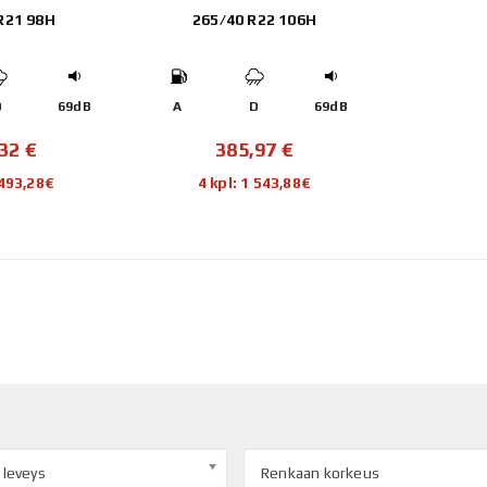
R21 98H
265/40 R22 106H
D
69dB
A
D
69dB
,32
€
385,97
€
 493,28€
4 kpl: 1 543,88€
 leveys
Renkaan korkeus