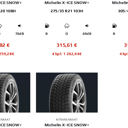
-ICE SNOW+
Michelin X-ICE SNOW+
Micheli
R20 108H
275/35 R21 103H
305/
D
70dB
B
D
69dB
B
,82
€
315,61
€
3
 259,28€
4 kpl: 1 262,44€
4 kp
ENKAAT
KITKARENKAAT
-ICE SNOW+
Michelin X-ICE SNOW+