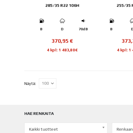
285/35 R22 106H
255/35 
B
D
70dB
B
370,95
€
373
4 kpl: 1 483,80€
4 kpl: 1
Näytä:
HAE RENKAITA
Kaikki tuotteet
Renkaan