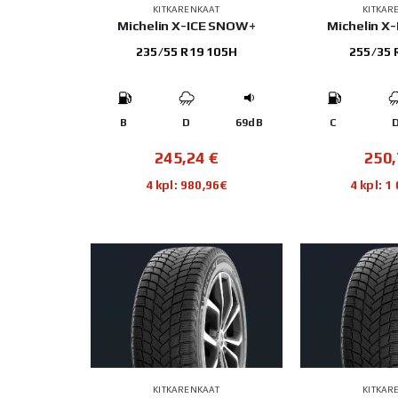
KITKARENKAAT
KITKAR
Michelin X-ICE SNOW+
Michelin X
235/55 R19 105H
255/35 
B
D
69dB
C
245,24
€
250
4 kpl: 980,96€
4 kpl: 1
KITKARENKAAT
KITKAR