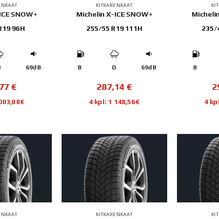
ENKAAT
KITKARENKAAT
KI
-ICE SNOW+
Michelin X-ICE SNOW+
Micheli
R19 96H
255/55 R19 111H
235/
D
69dB
B
D
69dB
B
,77
€
287,14
€
2
 003,08€
4 kpl: 1 148,56€
4 kp
ENKAAT
KITKARENKAAT
KI