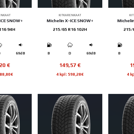
ENKAAT
KITKARENKAAT
KI
-ICE SNOW+
Michelin X-ICE SNOW+
Micheli
R16 94H
215/65 R16 102H
215/
D
69dB
B
D
69dB
B
,20
€
149,57
€
1
588,80€
4 kpl: 598,28€
4 k