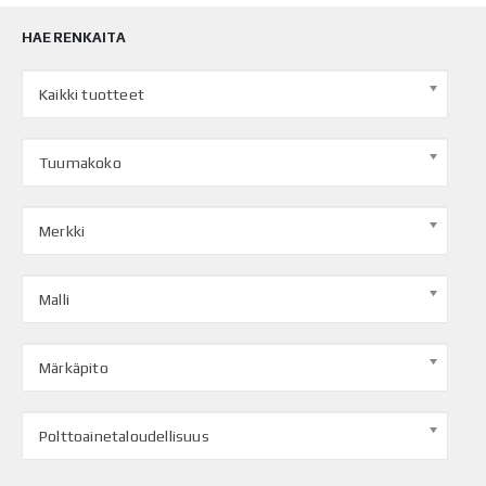
HAE RENKAITA
Kaikki tuotteet
Tuumakoko
Merkki
Malli
Märkäpito
Polttoainetaloudellisuus