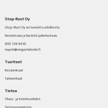
Stop-Rust Oy
Stop-Rust Oy on tunnettu edullisista
hinnoistaan ja hyvästä palvelustaan.
(09) 728 8430
myynti@rengashelsinki.fi
Tuotteet
Kesärenkaat
Talvirenkaat
Tietoa
Tilaus- ja toimitusehdot
Tietosuojaseloste