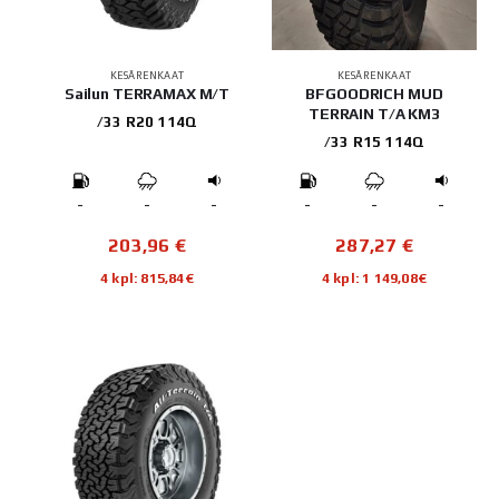
KESÄRENKAAT
KESÄRENKAAT
Sailun TERRAMAX M/T
BFGOODRICH MUD
TERRAIN T/A KM3
/33 R20 114Q
/33 R15 114Q
-
-
-
-
-
-
203,96
€
287,27
€
4 kpl: 815,84€
4 kpl: 1 149,08€