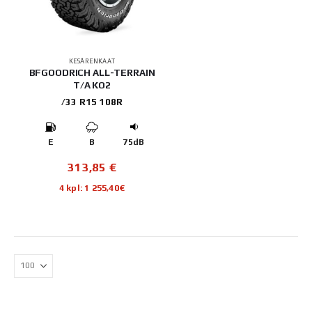
KESÄRENKAAT
BFGOODRICH ALL-TERRAIN
T/A KO2
/33 R15 108R
E
B
75dB
313,85
€
4 kpl: 1 255,40€