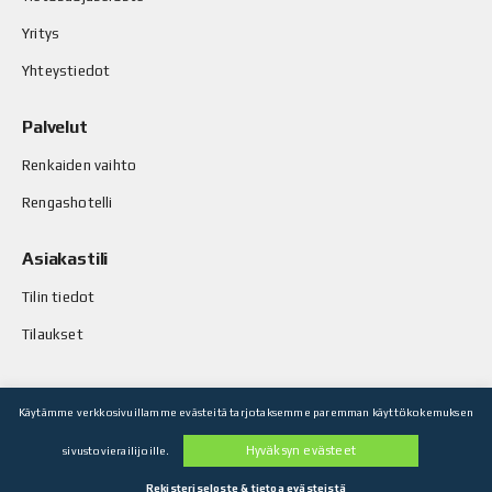
Yritys
Yhteystiedot
Palvelut
Renkaiden vaihto
Rengashotelli
Asiakastili
Tilin tiedot
Tilaukset
Käytämme verkkosivuillamme evästeitä tarjotaksemme paremman käyttökokemuksen
© Stop-Rust Oy. Kaikki oikeudet pidätetään.
Hyväksyn evästeet
sivustovierailijoille.
Toteutus: Legenda Oy
Rekisteriseloste & tietoa evästeistä