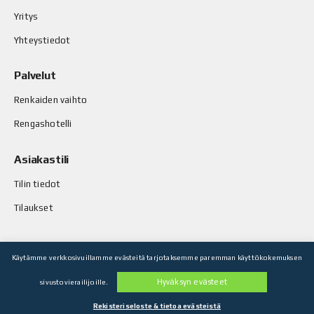
Yritys
Yhteystiedot
Palvelut
Renkaiden vaihto
Rengashotelli
Asiakastili
Tilin tiedot
Tilaukset
Käytämme verkkosivuillamme evästeitä tarjotaksemme paremman käyttökokemuksen
© Stop-Rust Oy. Kaikki oikeudet pidätetään.
Hyväksyn evästeet
sivustovierailijoille.
Toteutus: Legenda Oy
Rekisteriseloste & tietoa evästeistä