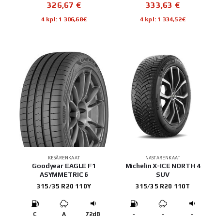
326,67
€
333,63
€
4 kpl: 1 306,68€
4 kpl: 1 334,52€
KESÄRENKAAT
NASTARENKAAT
Goodyear EAGLE F1
Michelin X-ICE NORTH 4
ASYMMETRIC 6
SUV
315/35 R20 110Y
315/35 R20 110T
C
A
72dB
-
-
-