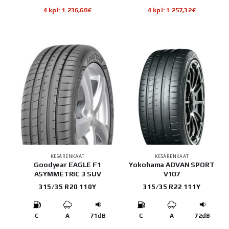
4 kpl: 1 236,60€
4 kpl: 1 257,32€
KESÄRENKAAT
KESÄRENKAAT
Goodyear EAGLE F1
Yokohama ADVAN SPORT
ASYMMETRIC 3 SUV
V107
315/35 R20 110Y
315/35 R22 111Y
C
A
71dB
C
A
72dB