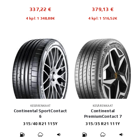
337,22
€
379,13
€
4 kpl: 1 348,88€
4 kpl: 1 516,52€
KESÄRENKAAT
KESÄRENKAAT
Continental SportContact
Continental
6
PremiumContact 7
315/40 R21 115Y
315/35 R21 111Y