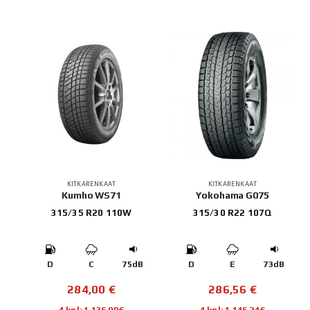
KITKARENKAAT
KITKARENKAAT
Kumho WS71
Yokohama G075
315/35 R20 110W
315/30 R22 107Q
D
C
75dB
D
E
73dB
284,00
€
286,56
€
4 kpl: 1 136,00€
4 kpl: 1 146,24€