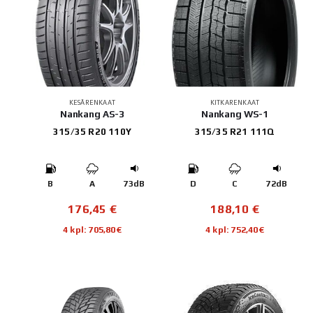
KESÄRENKAAT
KITKARENKAAT
Nankang AS-3
Nankang WS-1
315/35 R20 110Y
315/35 R21 111Q
B
A
73dB
D
C
72dB
176,45
€
188,10
€
4 kpl: 705,80€
4 kpl: 752,40€