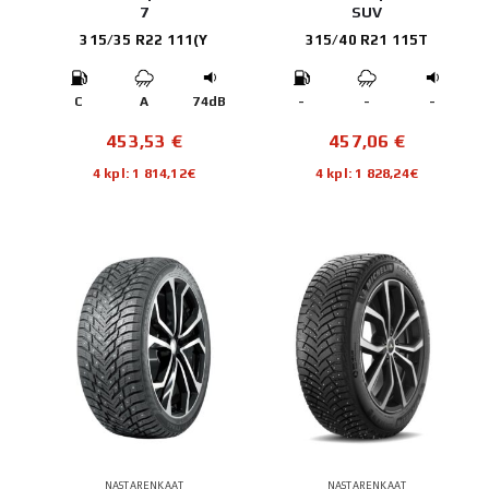
7
SUV
315/35 R22 111(Y
315/40 R21 115T
C
A
74dB
-
-
-
453,53
€
457,06
€
4 kpl: 1 814,12€
4 kpl: 1 828,24€
NASTARENKAAT
NASTARENKAAT