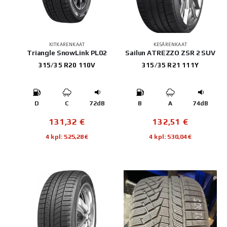
KITKARENKAAT
KESÄRENKAAT
Triangle SnowLink PL02
Sailun ATREZZO ZSR 2 SUV
315/35 R20 110V
315/35 R21 111Y
D
C
72dB
B
A
74dB
131,32
€
132,51
€
4 kpl: 525,28€
4 kpl: 530,04€