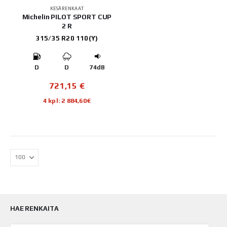
KESÄRENKAAT
Michelin PILOT SPORT CUP
2 R
315/35 R20 110(Y)
D
D
74dB
721,15
€
4 kpl: 2 884,60€
HAE RENKAITA