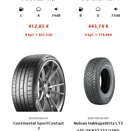
C
A
74dB
B
D
73dB
412,83
€
443,74
€
4 kpl: 1 651,32€
4 kpl: 1 774,96€
KESÄRENKAAT
NASTARENKAAT
Continental SportContact
Nokian Hakkapeliitta LT3
7
315/70 R17 121/118Q