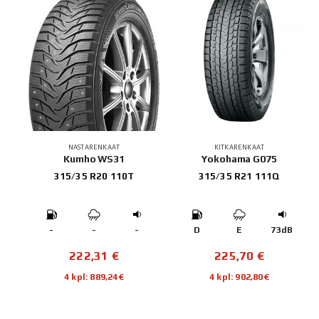
NASTARENKAAT
KITKARENKAAT
Kumho WS31
Yokohama G075
315/35 R20 110T
315/35 R21 111Q
-
-
-
D
E
73dB
222,31
€
225,70
€
4 kpl: 889,24€
4 kpl: 902,80€