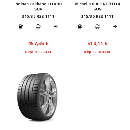
Nokian Hakkapeliitta 10
Michelin X-ICE NORTH 4
SUV
SUV
315/35 R22 111T
315/35 R22 111T
-
-
-
-
-
-
457,36
€
510,11
€
4 kpl: 1 829,44€
4 kpl: 2 040,44€