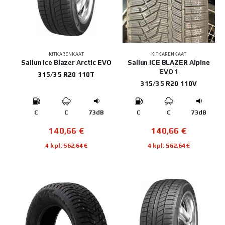
KITKARENKAAT
KITKARENKAAT
Sailun Ice Blazer Arctic EVO
Sailun ICE BLAZER Alpine
EVO 1
315/35 R20 110T
315/35 R20 110V
C
C
73dB
C
C
73dB
140,66
€
140,66
€
4 kpl: 562,64€
4 kpl: 562,64€