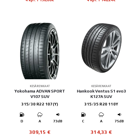
KESÄRENKAAT
KESÄRENKAAT
Yokohama ADVAN SPORT
Hankook Ventus S1 evo3
V107 SUV
K127A SUV
315/30 R22 107(Y)
315/35 R20 110Y
D
A
73dB
C
A
75dB
309,15
€
314,33
€