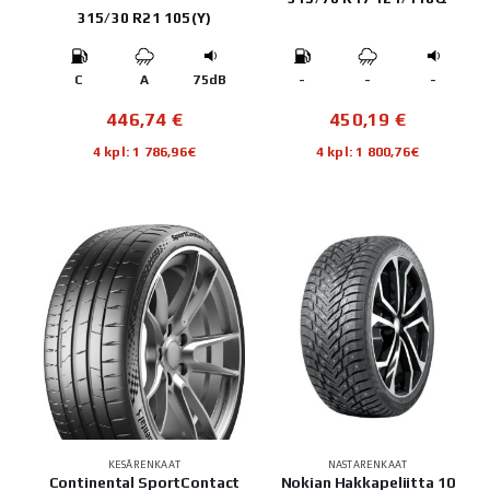
315/30 R21 105(Y)
C
A
75dB
-
-
-
446,74
€
450,19
€
4 kpl: 1 786,96€
4 kpl: 1 800,76€
KESÄRENKAAT
NASTARENKAAT
Continental SportContact
Nokian Hakkapeliitta 10