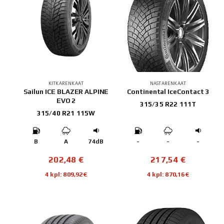
KITKARENKAAT
NASTARENKAAT
Sailun ICE BLAZER ALPINE
Continental IceContact 3
EVO 2
315/35 R22 111T
315/40 R21 115W
B
A
74dB
-
-
-
202,48
€
217,54
€
4 kpl: 809,92€
4 kpl: 870,16€