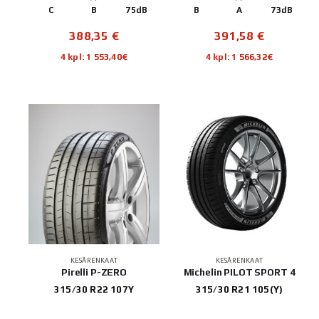
C
B
75dB
B
A
73dB
388,35
€
391,58
€
4 kpl: 1 553,40€
4 kpl: 1 566,32€
KESÄRENKAAT
KESÄRENKAAT
Pirelli P-ZERO
Michelin PILOT SPORT 4
315/30 R22 107Y
315/30 R21 105(Y)