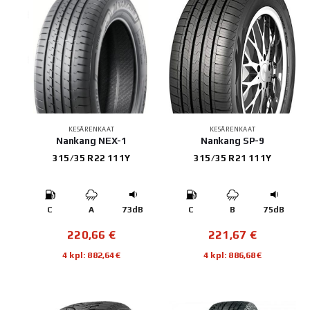
KESÄRENKAAT
KESÄRENKAAT
Nankang NEX-1
Nankang SP-9
315/35 R22 111Y
315/35 R21 111Y
C
A
73dB
C
B
75dB
220,66
€
221,67
€
4 kpl: 882,64€
4 kpl: 886,68€