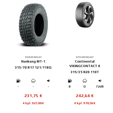
KESÄRENKAAT
KITKARENKAAT
Nankang MT-1
Continental
VIKINGCONTACT 8
315/70 R17 121/118Q
315/35 R20 110T
-
-
-
B
D
72dB
231,75
€
242,64
€
4 kpl: 927,00€
4 kpl: 970,56€