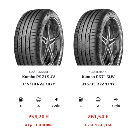
KESÄRENKAAT
KESÄRENKAAT
Kumho PS71 SUV
Kumho PS71 SUV
315/30 R22 107Y
315/35 R22 111Y
D
A
72dB
C
A
72dB
259,70
€
261,54
€
4 kpl: 1 038,80€
4 kpl: 1 046,16€