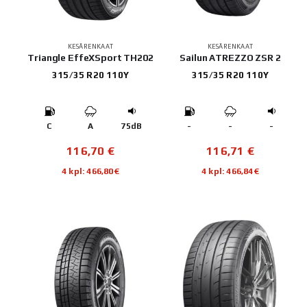
KESÄRENKAAT
KESÄRENKAAT
Triangle EffeXSport TH202
Sailun ATREZZO ZSR 2
315/35 R20 110Y
315/35 R20 110Y
C
A
75dB
-
-
-
116,70
€
116,71
€
4 kpl: 466,80€
4 kpl: 466,84€