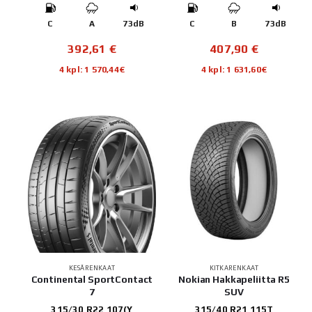
C
A
73dB
C
B
73dB
392,61
€
407,90
€
4 kpl: 1 570,44€
4 kpl: 1 631,60€
KESÄRENKAAT
KITKARENKAAT
Continental SportContact
Nokian Hakkapeliitta R5
7
SUV
315/30 R22 107(Y
315/40 R21 115T