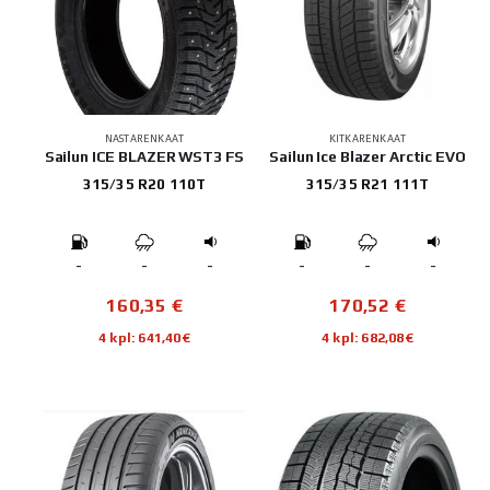
NASTARENKAAT
KITKARENKAAT
Sailun ICE BLAZER WST3 FS
Sailun Ice Blazer Arctic EVO
315/35 R20 110T
315/35 R21 111T
-
-
-
-
-
-
160,35
€
170,52
€
4 kpl: 641,40€
4 kpl: 682,08€