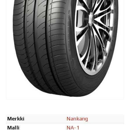
Merkki
Nankang
Malli
NA-1