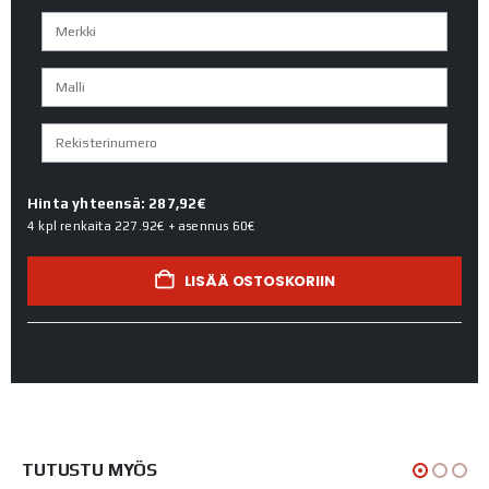
Hinta yhteensä: 287,92€
4 kpl renkaita
227.92€
+ asennus
60€
LISÄÄ OSTOSKORIIN
TUTUSTU MYÖS