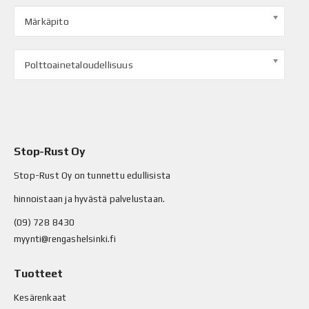
Märkäpito
Polttoainetaloudellisuus
Stop-Rust Oy
Stop-Rust Oy on tunnettu edullisista
hinnoistaan ja hyvästä palvelustaan.
(09) 728 8430
myynti@rengashelsinki.fi
Tuotteet
Kesärenkaat