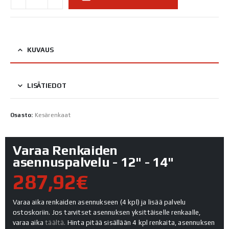
KUVAUS
LISÄTIEDOT
Osasto:
Kesärenkaat
Varaa Renkaiden
asennuspalvelu - 12" - 14"
287,92€
Varaa aika renkaiden asennukseen (4 kpl) ja lisää palvelu
ostoskoriin. Jos tarvitset asennuksen yksittäiselle renkaalle,
varaa aika
täältä.
Hinta pitää sisällään 4 kpl renkaita, asennuksen