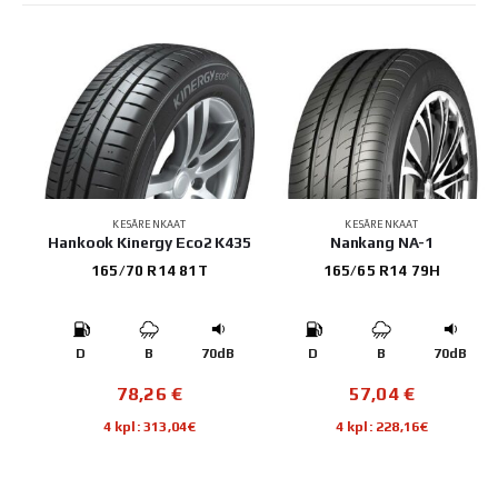
KESÄRENKAAT
KESÄRENKAAT
Hankook Kinergy Eco2 K435
Nankang NA-1
165/70 R14 81T
165/65 R14 79H
B
D
B
70dB
D
B
70dB
78,26
€
57,04
€
4 kpl: 313,04€
4 kpl: 228,16€