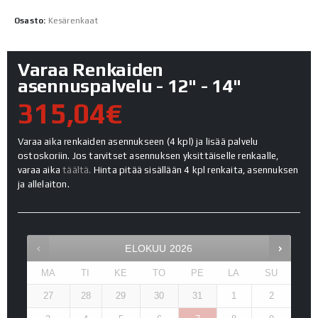
Osasto:
Kesärenkaat
Varaa Renkaiden
asennuspalvelu - 12" - 14"
315,04€
Varaa aika renkaiden asennukseen (4 kpl) ja lisää palvelu
ostoskoriin. Jos tarvitset asennuksen yksittäiselle renkaalle,
varaa aika
täältä.
Hinta pitää sisällään 4 kpl renkaita, asennuksen
ja allelaiton.
ELOKUU
2026
MA
TI
KE
TO
PE
LA
SU
27
28
29
30
31
1
2