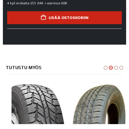
4 kpl renkaita
255.04€
+ asennus
60€
LISÄÄ OSTOSKORIIN
TUTUSTU MYÖS