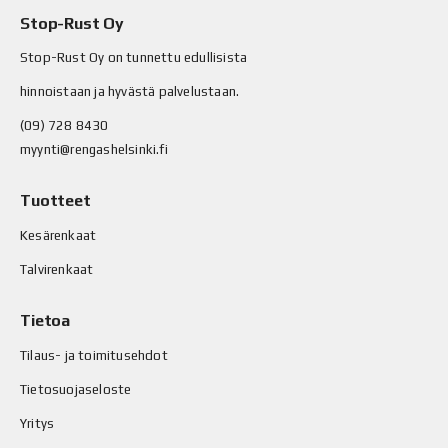
Stop-Rust Oy
Stop-Rust Oy on tunnettu edullisista
hinnoistaan ja hyvästä palvelustaan.
(09) 728 8430
myynti@rengashelsinki.fi
Tuotteet
Kesärenkaat
Talvirenkaat
Tietoa
Tilaus- ja toimitusehdot
Tietosuojaseloste
Yritys