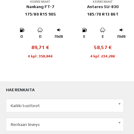
KESÄRENKAAT
KESÄRENKAAT
Nankang FT-7
Antares SU-830
175/80 R15 90S
185/70 R13 86T
B
D
D
70dB
E
E
70dB
89,71
€
58,57
€
4 kpl: 358,84€
4 kpl: 234,28€
HAE RENKAITA
Kaikki tuotteet
Renkaan leveys