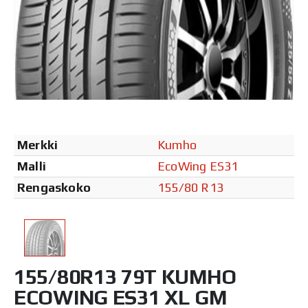
Merkki
Kumho
Malli
EcoWing ES31
Rengaskoko
155/80 R13
155/80R13 79T KUMHO
ECOWING ES31 XL GM