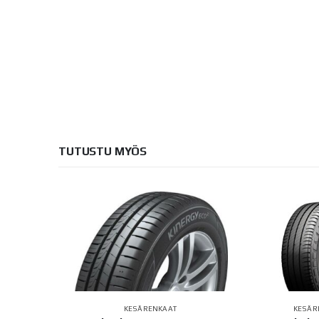
TUTUSTU MYÖS
AT
KESÄRENKAAT
KESÄR