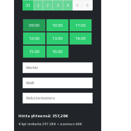
31
1
2
3
4
5
6
09:00
10:00
11:00
12:00
13:00
14:00
15:00
16:00
Hinta yhteensä: 357,28€
4 kpl renkaita
297.28€
+ asennus
60€