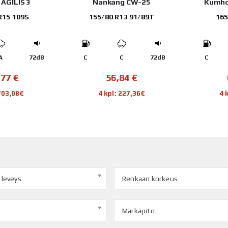
 AGILIS 3
Nankang CW-25
Kumho
R15 109S
155/80 R13 91/89T
165
A
72dB
C
C
72dB
C
,77
€
56,84
€
 703,08€
4 kpl: 227,36€
4 
 leveys
Renkaan korkeus
Märkäpito