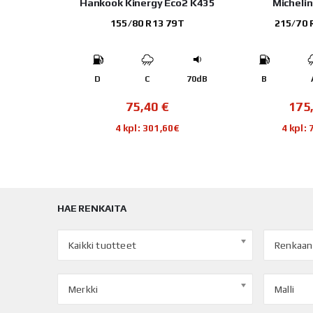
ZO ECO
Hankook Kinergy Eco2 K435
Michelin
 86T
155/80 R13 79T
215/70 
70dB
D
C
70dB
B
€
75,40
€
175
16€
4 kpl: 301,60€
4 kpl:
HAE RENKAITA
Kaikki tuotteet
Renkaan
Merkki
Malli