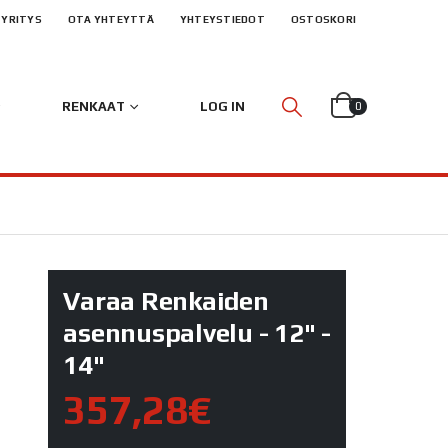
YRITYS
OTA YHTEYTTÄ
YHTEYSTIEDOT
OSTOSKORI
RENKAAT
LOG IN
0
Varaa Renkaiden
asennuspalvelu - 12" -
14"
357,28€