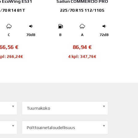
 EcoWing ES31
Sailun COMMERCIO PRO
Hank
/70 R14 81T
225/70 R15 112/110S
C
70dB
B
A
72dB
D
66,56
€
86,94
€
kpl: 266,24€
4 kpl: 347,76€
Tuumakoko
Polttoainetaloudellisuus