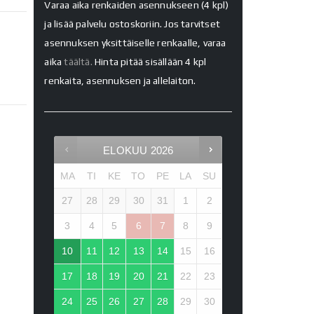
Varaa aika renkaiden asennukseen (4 kpl)
ja lisää palvelu ostoskoriin. Jos tarvitset
asennuksen yksittäiselle renkaalle, varaa
aika
täältä.
Hinta pitää sisällään 4 kpl
renkaita, asennuksen ja allelaiton.
ELOKUU
2026
MA
TI
KE
TO
PE
LA
SU
27
28
29
30
31
1
2
3
4
5
6
7
8
9
10
11
12
13
14
15
16
17
18
19
20
21
22
23
24
25
26
27
28
29
30