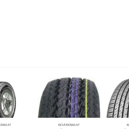
ENKAAT
KESÄRENKAAT
K