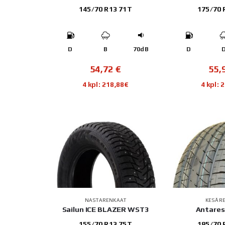
145/70 R13 71T
175/70 
D
B
70dB
D
54,72
€
55,
4 kpl: 218,88€
4 kpl: 
NASTARENKAAT
KESÄR
Sailun ICE BLAZER WST3
Antares
155/70 R13 75T
185/70 