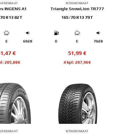
SÄRENKAAT
KITKARENKAAT
es INGENS A1
Triangle SnowLion TR777
70 R13 82T
165/70 R13 79T
E
69dB
D
E
70dB
51,47
€
51,99
€
pl: 205,88€
4 kpl: 207,96€
SÄRENKAAT
KITKARENKAAT