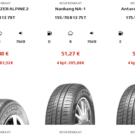
ENKAAT
KESÄRENKAAT
KE
AZER ALPINE 2
Nankang NA-1
Antar
R13 79T
155/70 R13 75T
175/
B
70dB
D
B
70dB
E
88
€
51,27
€
203,52€
4 kpl: 205,08€
4 k
ENKAAT
KESÄRENKAAT
KE