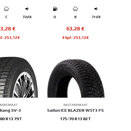
C
72dB
D
B
71dB
63,28
€
63,28
€
pl: 253,12€
4 kpl: 253,12€
TKARENKAAT
NASTARENKAAT
kang SV-3
Sailun ICE BLAZER WST3 FS
80 R13 79T
175/70 R13 82T