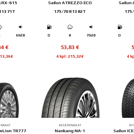
 RX-615
Sailun ATREZZO ECO
Sailun
R13 71T
175/70 R13 82T
175/
C
69dB
D
B
70dB
D
34
€
53,83
€
213,36€
4 kpl: 215,32€
4 k
ENKAAT
KESÄRENKAAT
KI
owLion TR777
Nankang NA-1
Sailun IC