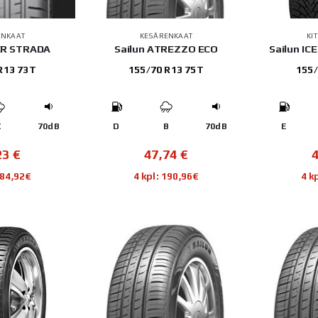
ENKAAT
KESÄRENKAAT
KI
ER STRADA
Sailun ATREZZO ECO
Sailun IC
R13 73T
155/70 R13 75T
155/
C
70dB
D
B
70dB
E
23
€
47,74
€
184,92€
4 kpl: 190,96€
4 k