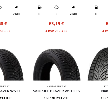
C
71dB
C
B
70dB
C
50
€
63,19
€
250,00€
4 kpl: 252,76€
4 k
ENKAAT
NASTARENKAAT
KI
BLAZER WST3
Sailun ICE BLAZER WST3 FS
Nan
R13 83T
165/70 R13 79T
155/