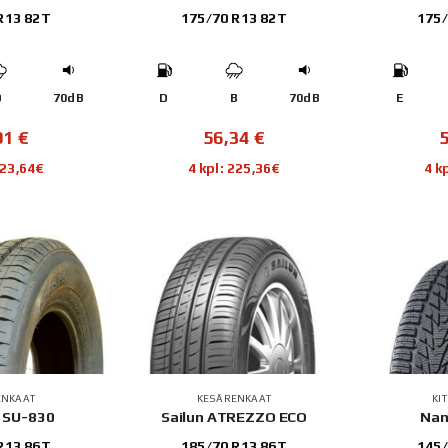
R13 82T
175/70 R13 82T
175/
D
70dB
D
B
70dB
E
91
€
56,34
€
223,64€
4 kpl: 225,36€
4 k
ENKAAT
KESÄRENKAAT
KI
 SU-830
Sailun ATREZZO ECO
Nan
R13 86T
185/70 R13 86T
145/