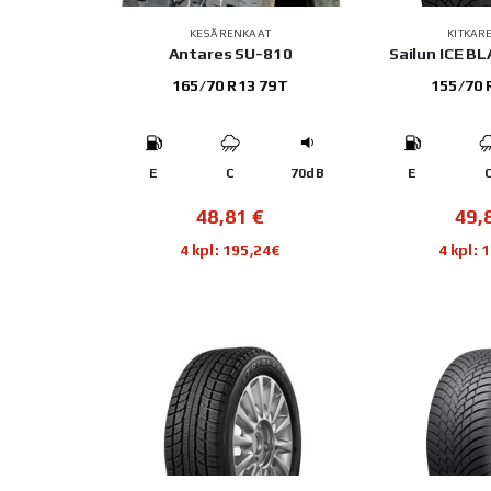
KESÄRENKAAT
KITKAR
Antares SU-810
Sailun ICE B
165/70 R13 79T
155/70 
E
C
70dB
E
48,81
€
49,
4 kpl: 195,24€
4 kpl: 