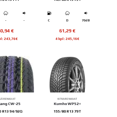
-
-
C
D
70dB
60,94
€
61,29
€
pl: 243,76€
4 kpl: 245,16€
SÄRENKAAT
KITKARENKAAT
kang CW-25
Kumho WP52+
0 R13 94/92Q
155/80 R13 79T