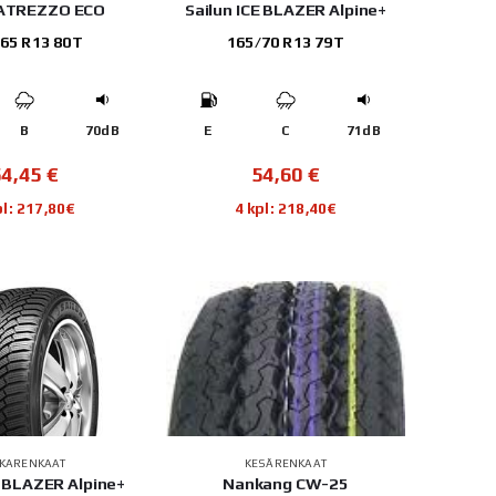
 ATREZZO ECO
Sailun ICE BLAZER Alpine+
65 R13 80T
165/70 R13 79T
B
70dB
E
C
71dB
54,45
€
54,60
€
pl: 217,80€
4 kpl: 218,40€
TKARENKAAT
KESÄRENKAAT
E BLAZER Alpine+
Nankang CW-25