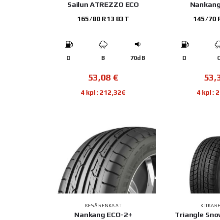
Sailun ATREZZO ECO
Nankang
165/80 R13 83T
145/70 
D
B
70dB
D
53,08
€
53,
4 kpl: 212,32€
4 kpl: 
KESÄRENKAAT
KITKAR
Nankang ECO-2+
Triangle Sn