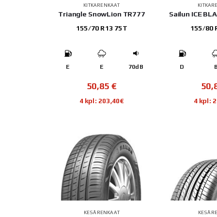
KITKARENKAAT
KITKAR
Triangle SnowLion TR777
Sailun ICE BL
155/70 R13 75T
155/80 
E
E
70dB
D
50,85
€
50,
4 kpl: 203,40€
4 kpl: 
KESÄRENKAAT
KESÄR