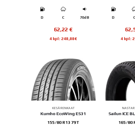
D
C
70dB
D
62,22
€
62,
4 kpl: 248,88€
4 kpl: 
KESÄRENKAAT
NASTAR
Kumho EcoWing ES31
Sailun ICE 
155/80 R13 79T
165/80 