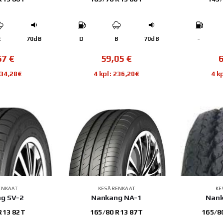
E
70dB
D
B
70dB
-
57
€
59,05
€
234,28€
4 kpl: 236,20€
4 k
ENKAAT
KESÄRENKAAT
KE
g SV-2
Nankang NA-1
Nan
R13 82T
165/80 R13 87T
165/8