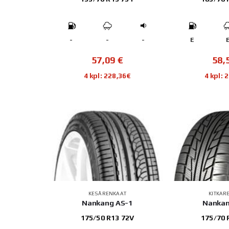
-
-
-
E
57,09
€
58,
4 kpl: 228,36€
4 kpl: 
KESÄRENKAAT
KITKAR
Nankang AS-1
Nankan
175/50 R13 72V
175/70 