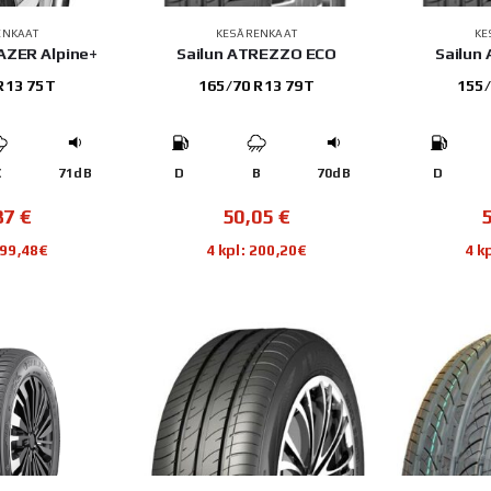
ENKAAT
KESÄRENKAAT
KE
LAZER Alpine+
Sailun ATREZZO ECO
Sailun
R13 75T
165/70 R13 79T
155/
C
71dB
D
B
70dB
D
87
€
50,05
€
199,48€
4 kpl: 200,20€
4 k