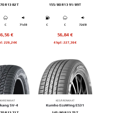
70 R13 82T
155/80 R13 91/89T
C
71dB
C
C
72dB
56,56
€
56,84
€
pl: 226,24€
4 kpl: 227,36€
TKARENKAAT
KESÄRENKAAT
kang SV-4
Kumho EcoWing ES31
70 R13 71T
145/80 R13 75T