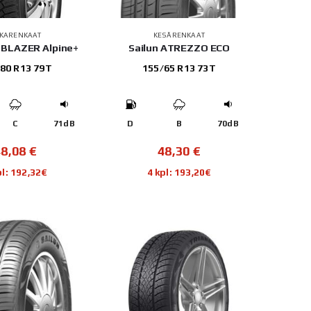
TKARENKAAT
KESÄRENKAAT
E BLAZER Alpine+
Sailun ATREZZO ECO
80 R13 79T
155/65 R13 73T
C
71dB
D
B
70dB
48,08
€
48,30
€
pl: 192,32€
4 kpl: 193,20€