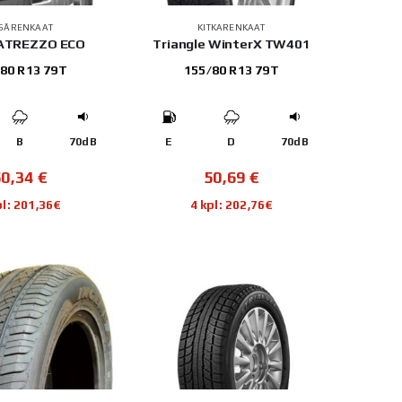
SÄRENKAAT
KITKARENKAAT
 ATREZZO ECO
Triangle WinterX TW401
80 R13 79T
155/80 R13 79T
B
70dB
E
D
70dB
50,34
€
50,69
€
pl: 201,36€
4 kpl: 202,76€