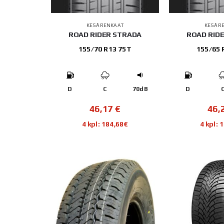
KESÄRENKAAT
KESÄR
ROAD RIDER STRADA
ROAD RID
155/70 R13 75T
155/65 
D
C
70dB
D
46,17
€
46,
4 kpl: 184,68€
4 kpl: 