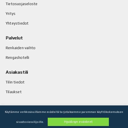
Tietosuojaseloste
Yritys
Yhteystiedot
Palvelut
Renkaiden vaihto
Rengashotelli
Asiakastili
Tilin tiedot
Tilaukset
Käytämme verkkosivuillamme evästeitä tarjotaksemme paremman käyttökokemuksen
© Stop-Rust Oy. Kaikki oikeudet pidätetään.
Hyväksyn evästeet
sivustovierailijoille.
Toteutus: Legenda Oy