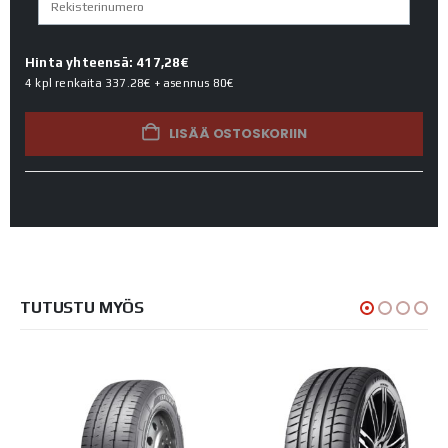
Hinta yhteensä: 417,28€
4 kpl renkaita
337.28€
+ asennus
80€
LISÄÄ OSTOSKORIIN
TUTUSTU MYÖS