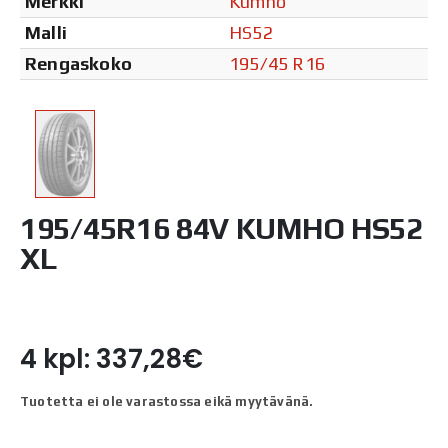
Merkki
Kumho
Malli
HS52
Rengaskoko
195/45 R16
195/45R16 84V KUMHO HS52
XL
4 kpl: 337,28€
Tuotetta ei ole varastossa eikä myytävänä.