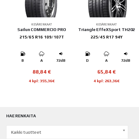
KESÄRENKAAT
KESÄRENKAAT
2
Sailun COMMERCIO PRO
Triangle EffeXSport TH202
215/65 R16 109/107T
225/45 R17 94Y
B
B
A
72dB
D
A
72dB
88,84
€
65,84
€
4 kpl: 355,36€
4 kpl: 263,36€
HAE RENKAITA
Kaikki tuotteet