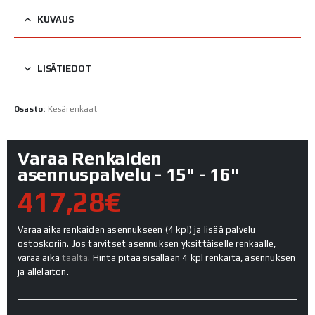
KUVAUS
LISÄTIEDOT
Osasto:
Kesärenkaat
Varaa Renkaiden
asennuspalvelu - 15" - 16"
417,28€
Varaa aika renkaiden asennukseen (4 kpl) ja lisää palvelu
ostoskoriin. Jos tarvitset asennuksen yksittäiselle renkaalle,
varaa aika
täältä.
Hinta pitää sisällään 4 kpl renkaita, asennuksen
ja allelaiton.