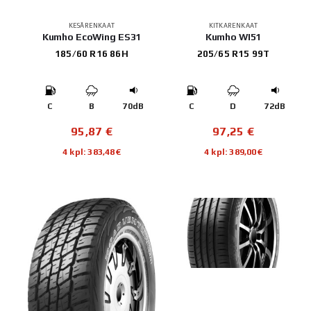
KESÄRENKAAT
KITKARENKAAT
Kumho EcoWing ES31
Kumho WI51
185/60 R16 86H
205/65 R15 99T
C
B
70dB
C
D
72dB
95,87
€
97,25
€
4 kpl: 383,48€
4 kpl: 389,00€