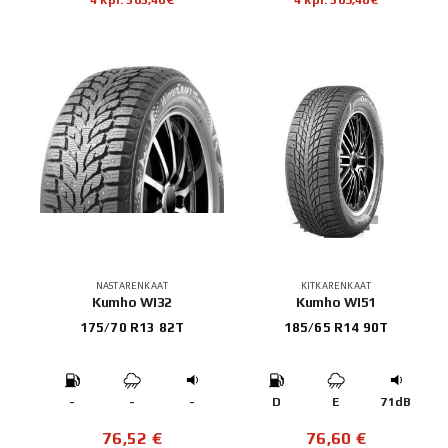
NASTARENKAAT
KITKARENKAAT
Kumho WI32
Kumho WI51
175/70 R13 82T
185/65 R14 90T
-
-
-
D
E
71dB
76,52
€
76,60
€