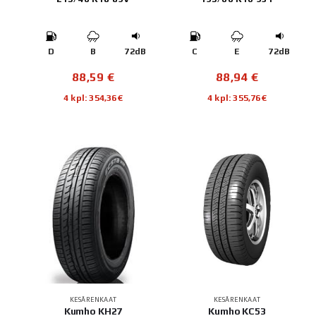
D
B
72dB
C
E
72dB
88,59
€
88,94
€
4 kpl: 354,36€
4 kpl: 355,76€
KESÄRENKAAT
KESÄRENKAAT
Kumho KH27
Kumho KC53