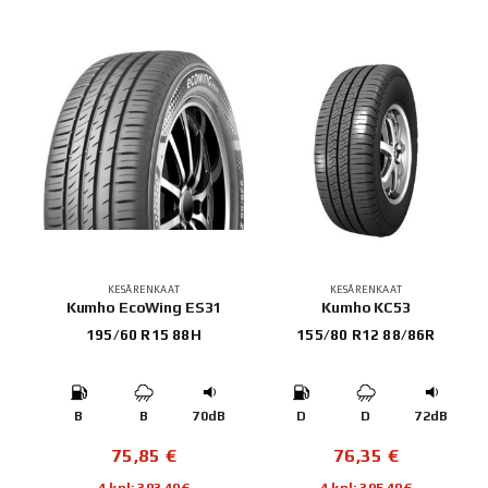
KESÄRENKAAT
KESÄRENKAAT
Kumho EcoWing ES31
Kumho KC53
195/60 R15 88H
155/80 R12 88/86R
B
B
70dB
D
D
72dB
75,85
€
76,35
€
4 kpl: 303,40€
4 kpl: 305,40€