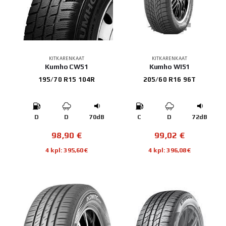
KITKARENKAAT
KITKARENKAAT
Kumho CW51
Kumho WI51
195/70 R15 104R
205/60 R16 96T
D
D
70dB
C
D
72dB
98,90
€
99,02
€
4 kpl: 395,60€
4 kpl: 396,08€