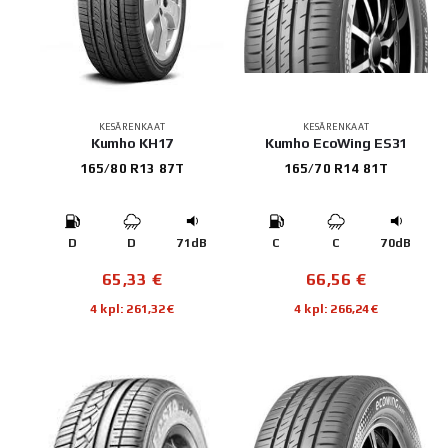
KESÄRENKAAT
KESÄRENKAAT
Kumho KH17
Kumho EcoWing ES31
165/80 R13 87T
165/70 R14 81T
D
D
71dB
C
C
70dB
65,33
€
66,56
€
4 kpl: 261,32€
4 kpl: 266,24€