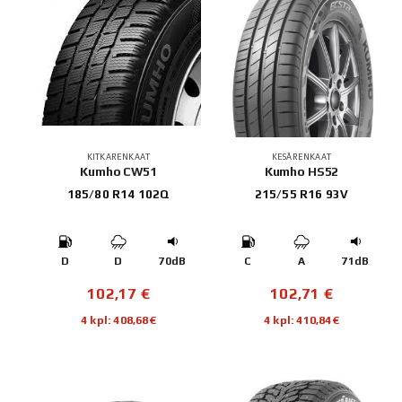
KITKARENKAAT
KESÄRENKAAT
Kumho CW51
Kumho HS52
185/80 R14 102Q
215/55 R16 93V
D
D
70dB
C
A
71dB
102,17
€
102,71
€
4 kpl: 408,68€
4 kpl: 410,84€