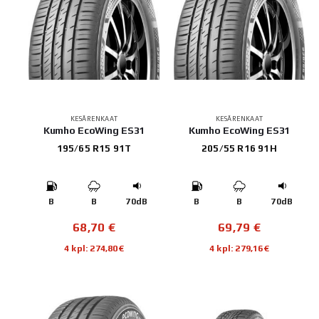
KESÄRENKAAT
KESÄRENKAAT
Kumho EcoWing ES31
Kumho EcoWing ES31
195/65 R15 91T
205/55 R16 91H
B
B
70dB
B
B
70dB
68,70
€
69,79
€
4 kpl: 274,80€
4 kpl: 279,16€