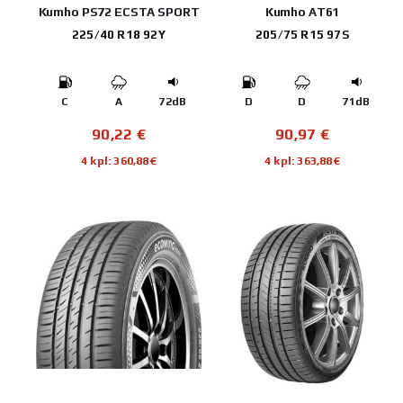
Kumho PS72 ECSTA SPORT
Kumho AT61
225/40 R18 92Y
205/75 R15 97S
C
A
72dB
D
D
71dB
90,22
€
90,97
€
4 kpl: 360,88€
4 kpl: 363,88€