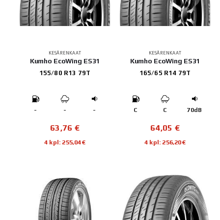
KESÄRENKAAT
KESÄRENKAAT
Kumho EcoWing ES31
Kumho EcoWing ES31
155/80 R13 79T
165/65 R14 79T
-
-
-
C
C
70dB
63,76
€
64,05
€
4 kpl: 255,04€
4 kpl: 256,20€