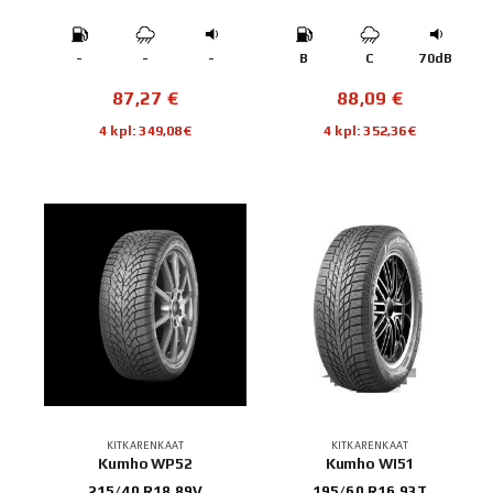
-
-
-
B
C
70dB
87,27
€
88,09
€
4 kpl: 349,08€
4 kpl: 352,36€
KITKARENKAAT
KITKARENKAAT
Kumho WP52
Kumho WI51
215/40 R18 89V
195/60 R16 93T