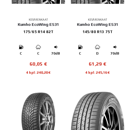
KESÄRENKAAT
KESÄRENKAAT
Kumho EcoWing ES31
Kumho EcoWing ES31
175/65 R14 82T
145/80 R13 75T
C
C
70dB
C
D
70dB
60,05
€
61,29
€
4 kpl: 240,20€
4 kpl: 245,16€