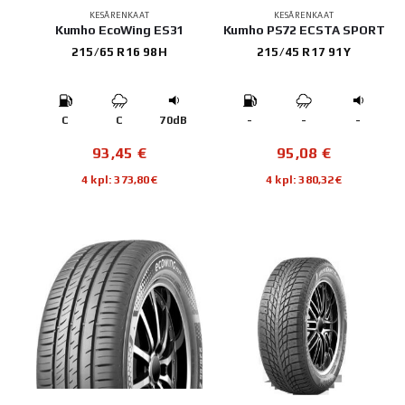
KESÄRENKAAT
KESÄRENKAAT
Kumho EcoWing ES31
Kumho PS72 ECSTA SPORT
215/65 R16 98H
215/45 R17 91Y
C
C
70dB
-
-
-
93,45
€
95,08
€
4 kpl: 373,80€
4 kpl: 380,32€