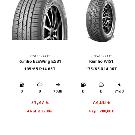
KESÄRENKAAT
KITKARENKAAT
Kumho EcoWing ES31
Kumho WI51
185/65 R14 86T
175/65 R14 86T
B
B
70dB
D
E
71dB
71,27
€
72,00
€
4 kpl: 285,08€
4 kpl: 288,00€