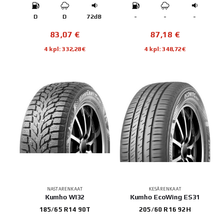
D
D
72dB
-
-
-
83,07
€
87,18
€
4 kpl: 332,28€
4 kpl: 348,72€
NASTARENKAAT
KESÄRENKAAT
Kumho WI32
Kumho EcoWing ES31
185/65 R14 90T
205/60 R16 92H