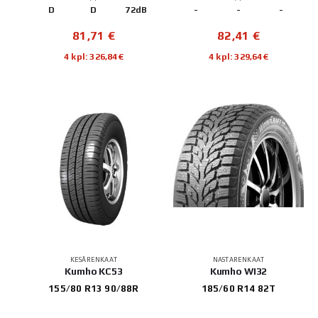
D
D
72dB
-
-
-
81,71
€
82,41
€
4 kpl: 326,84€
4 kpl: 329,64€
KESÄRENKAAT
NASTARENKAAT
Kumho KC53
Kumho WI32
155/80 R13 90/88R
185/60 R14 82T