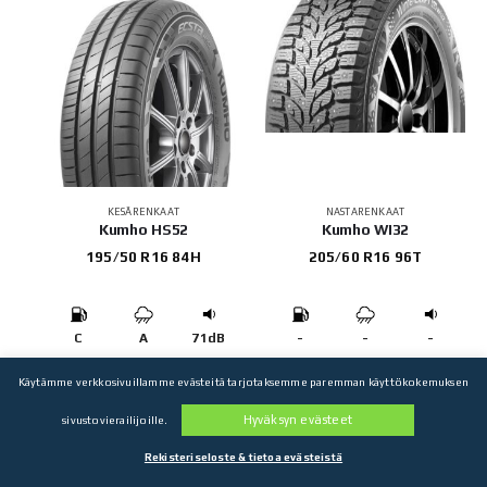
KESÄRENKAAT
NASTARENKAAT
Kumho HS52
Kumho WI32
195/50 R16 84H
205/60 R16 96T
C
A
71dB
-
-
-
102,88
€
103,02
€
Käytämme verkkosivuillamme evästeitä tarjotaksemme paremman käyttökokemuksen
4 kpl: 411,52€
4 kpl: 412,08€
Hyväksyn evästeet
sivustovierailijoille.
Rekisteriseloste & tietoa evästeistä