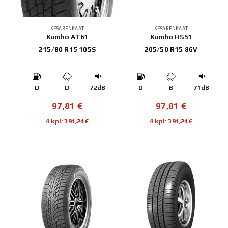
KESÄRENKAAT
KESÄRENKAAT
Kumho AT61
Kumho HS51
215/80 R15 105S
205/50 R15 86V
D
D
72dB
D
B
71dB
97,81
€
97,81
€
4 kpl: 391,24€
4 kpl: 391,24€