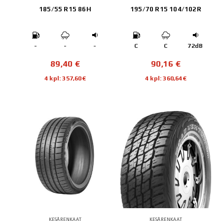
185/55 R15 86H
195/70 R15 104/102R
-
-
-
C
C
72dB
89,40
€
90,16
€
4 kpl: 357,60€
4 kpl: 360,64€
KESÄRENKAAT
KESÄRENKAAT