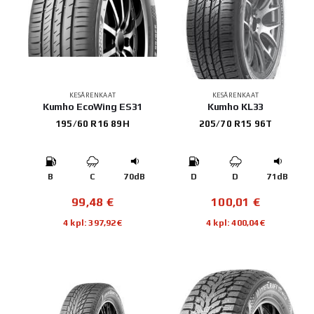
KESÄRENKAAT
KESÄRENKAAT
Kumho EcoWing ES31
Kumho KL33
195/60 R16 89H
205/70 R15 96T
B
C
70dB
D
D
71dB
99,48
€
100,01
€
4 kpl: 397,92€
4 kpl: 400,04€