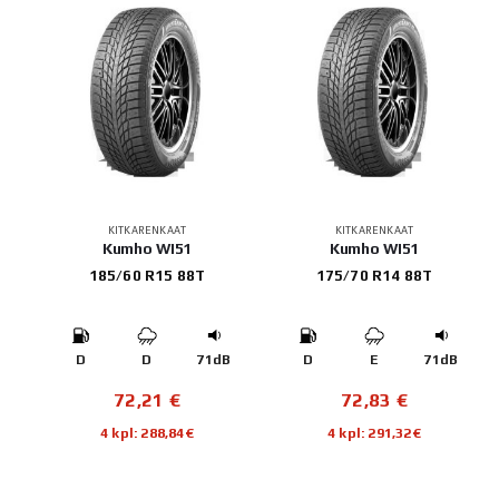
KITKARENKAAT
KITKARENKAAT
Kumho WI51
Kumho WI51
185/60 R15 88T
175/70 R14 88T
D
D
71dB
D
E
71dB
72,21
€
72,83
€
4 kpl: 288,84€
4 kpl: 291,32€