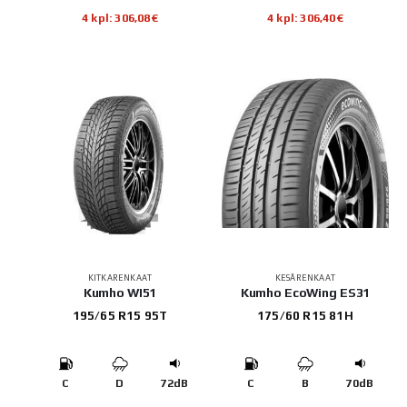
4 kpl: 306,08€
4 kpl: 306,40€
KITKARENKAAT
KESÄRENKAAT
Kumho WI51
Kumho EcoWing ES31
195/65 R15 95T
175/60 R15 81H
C
D
72dB
C
B
70dB