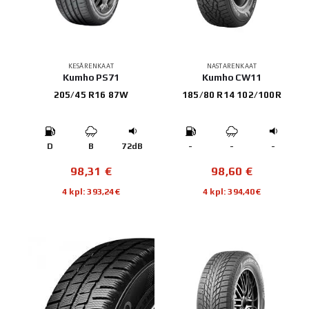
KESÄRENKAAT
NASTARENKAAT
Kumho PS71
Kumho CW11
205/45 R16 87W
185/80 R14 102/100R
D
B
72dB
-
-
-
98,31
€
98,60
€
4 kpl: 393,24€
4 kpl: 394,40€