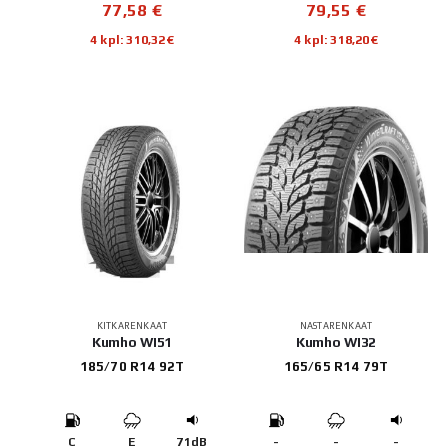
77,58
€
79,55
€
4 kpl: 310,32€
4 kpl: 318,20€
KITKARENKAAT
NASTARENKAAT
Kumho WI51
Kumho WI32
185/70 R14 92T
165/65 R14 79T
C
E
71dB
-
-
-