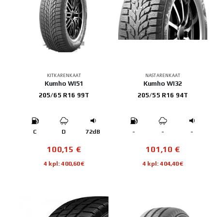
KITKARENKAAT
NASTARENKAAT
Kumho WI51
Kumho WI32
205/65 R16 99T
205/55 R16 94T
C
D
72dB
-
-
-
100,15
€
101,10
€
4 kpl: 400,60€
4 kpl: 404,40€