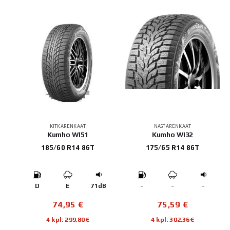
KITKARENKAAT
NASTARENKAAT
Kumho WI51
Kumho WI32
185/60 R14 86T
175/65 R14 86T
D
E
71dB
-
-
-
74,95
€
75,59
€
4 kpl: 299,80€
4 kpl: 302,36€