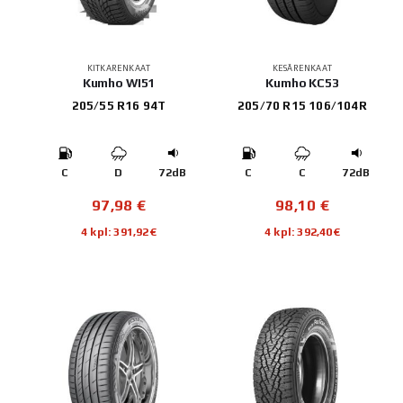
KITKARENKAAT
KESÄRENKAAT
Kumho WI51
Kumho KC53
205/55 R16 94T
205/70 R15 106/104R
C
D
72dB
C
C
72dB
97,98
€
98,10
€
4 kpl: 391,92€
4 kpl: 392,40€