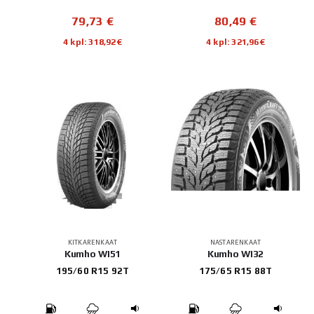
79,73
€
80,49
€
4 kpl: 318,92€
4 kpl: 321,96€
KITKARENKAAT
NASTARENKAAT
Kumho WI51
Kumho WI32
195/60 R15 92T
175/65 R15 88T