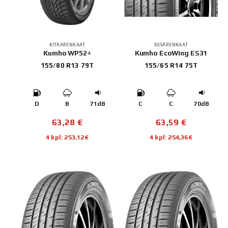
KITKARENKAAT
KESÄRENKAAT
Kumho WP52+
Kumho EcoWing ES31
155/80 R13 79T
155/65 R14 75T
D
B
71dB
C
C
70dB
63,28
€
63,59
€
4 kpl: 253,12€
4 kpl: 254,36€