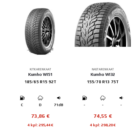
KITKARENKAAT
NASTARENKAAT
Kumho WI51
Kumho WI32
185/65 R15 92T
155/70 R13 75T
C
D
71dB
-
-
-
73,86
€
74,55
€
4 kpl: 295,44€
4 kpl: 298,20€