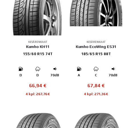
KESÄRENKAAT
KESÄRENKAAT
Kumho KH11
Kumho EcoWing ES31
155/60 R15 74T
185/65 R15 88T
D
D
70dB
A
C
70dB
66,94
€
67,84
€
4 kpl: 267,76€
4 kpl: 271,36€