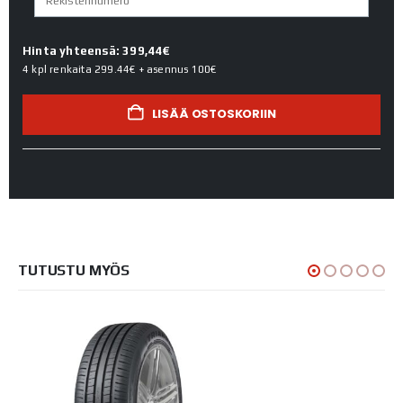
Hinta yhteensä: 399,44€
4 kpl renkaita
299.44€
+ asennus
100€
LISÄÄ OSTOSKORIIN
TUTUSTU MYÖS