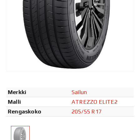
Merkki
Sailun
Malli
ATREZZO ELITE2
Rengaskoko
205/55 R17