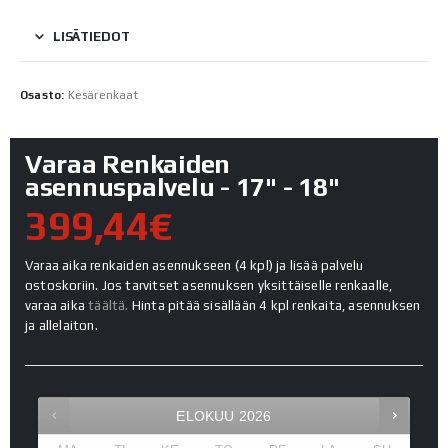
LISÄTIEDOT
Osasto:
Kesärenkaat
Varaa Renkaiden
asennuspalvelu - 17" - 18"
399,44€
Varaa aika renkaiden asennukseen (4 kpl) ja lisää palvelu
ostoskoriin. Jos tarvitset asennuksen yksittäiselle renkaalle,
varaa aika
täältä.
Hinta pitää sisällään 4 kpl renkaita, asennuksen
ja allelaiton.
ELOKUU
2026