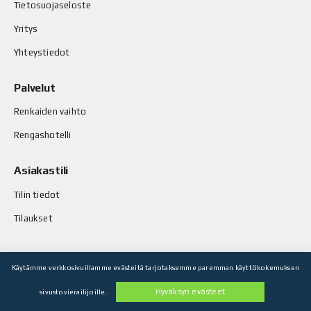
Tietosuojaseloste
Yritys
Yhteystiedot
Palvelut
Renkaiden vaihto
Rengashotelli
Asiakastili
Tilin tiedot
Tilaukset
Käytämme verkkosivuillamme evästeitä tarjotaksemme paremman käyttökokemuksen
© Stop-Rust Oy. Kaikki oikeudet pidätetään.
Hyväksyn evästeet
sivustovierailijoille.
Toteutus: Legenda Oy