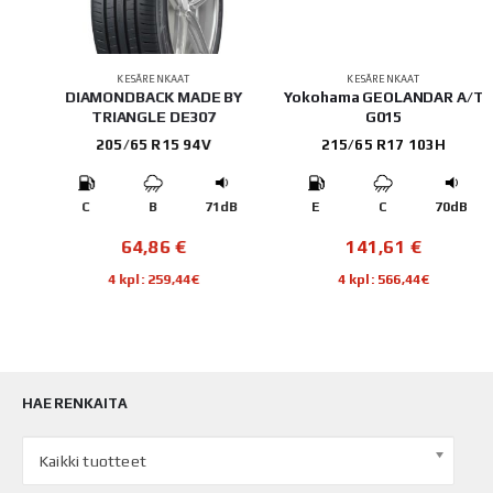
KESÄRENKAAT
KESÄRENKAAT
A43
DIAMONDBACK MADE BY
Yokohama GEOLANDAR A/T
TRIANGLE DE307
G015
205/65 R15 94V
215/65 R17 103H
B
C
B
71dB
E
C
70dB
64,86
€
141,61
€
4 kpl: 259,44€
4 kpl: 566,44€
HAE RENKAITA
Kaikki tuotteet