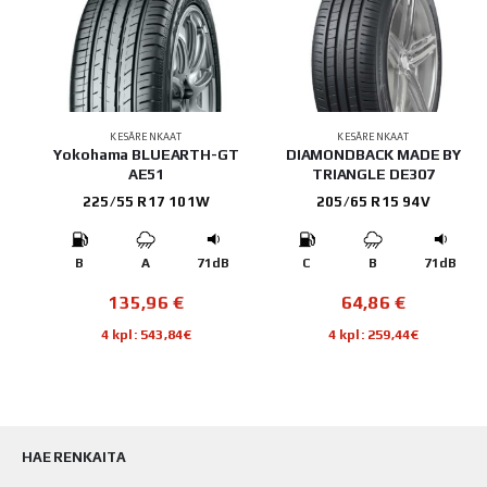
KESÄRENKAAT
KESÄRENKAAT
Yokohama BLUEARTH-GT
DIAMONDBACK MADE BY
AE51
TRIANGLE DE307
225/55 R17 101W
205/65 R15 94V
B
B
A
71dB
C
B
71dB
135,96
€
64,86
€
4 kpl: 543,84€
4 kpl: 259,44€
HAE RENKAITA