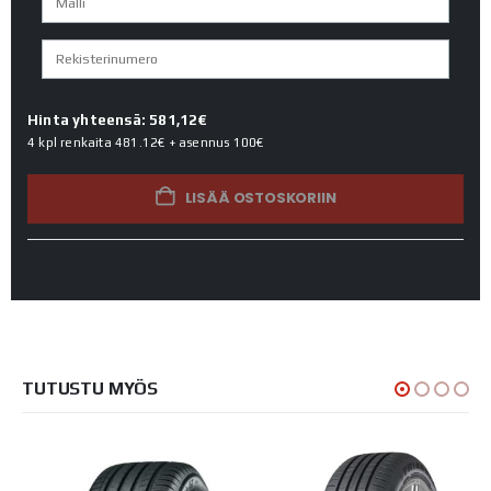
Hinta yhteensä: 581,12€
4 kpl renkaita
481.12€
+ asennus
100€
LISÄÄ OSTOSKORIIN
TUTUSTU MYÖS