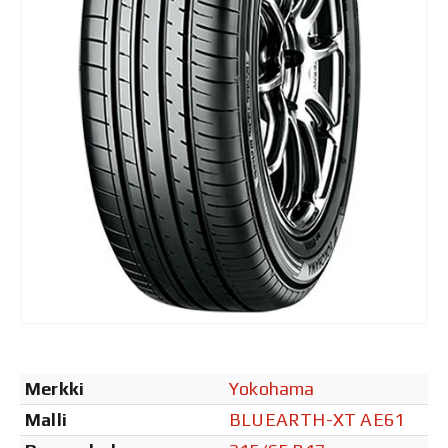
Merkki
Yokohama
Malli
BLUEARTH-XT AE61