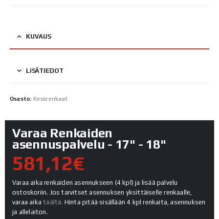
KUVAUS
LISÄTIEDOT
Osasto:
Kesärenkaat
Varaa Renkaiden
asennuspalvelu - 17" - 18"
581,12€
Varaa aika renkaiden asennukseen (4 kpl) ja lisää palvelu
ostoskoriin. Jos tarvitset asennuksen yksittäiselle renkaalle,
varaa aika
täältä.
Hinta pitää sisällään 4 kpl renkaita, asennuksen
ja allelaiton.