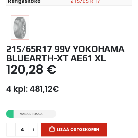
Rengaskoko
215/65 R17
215/65R17 99V YOKOHAMA
BLUEARTH-XT AE61 XL
120,28
€
4 kpl: 481,12€
VARASTOSSA
LISÄÄ OSTOSKORIIN