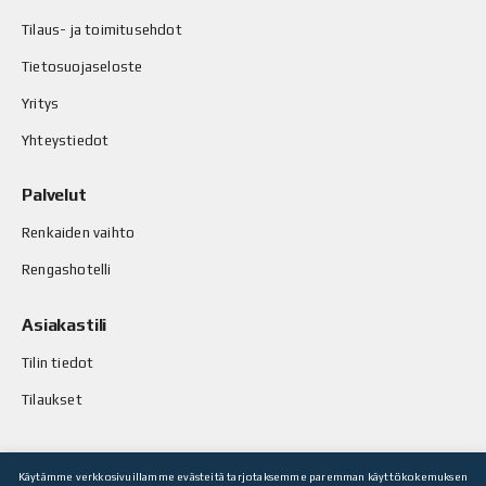
Tilaus- ja toimitusehdot
Tietosuojaseloste
Yritys
Yhteystiedot
Palvelut
Renkaiden vaihto
Rengashotelli
Asiakastili
Tilin tiedot
Tilaukset
Käytämme verkkosivuillamme evästeitä tarjotaksemme paremman käyttökokemuksen