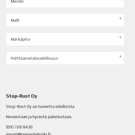
Merkki
Malli
Märkäpito
Polttoainetaloudellisuus
Stop-Rust Oy
Stop-Rust Oy on tunnettu edullisista
hinnoistaan ja hyvästä palvelustaan.
(09) 728 8430
myynti@rengashelsinki.fi