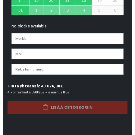
24
25
26
27
28
29
30
31
1
2
3
4
5
6
No blocks available.
Hinta yhteensä: 40 076,00€
4 kpl renkaita
39996€
+ asennus
80€
LISÄÄ OSTOSKORIIN