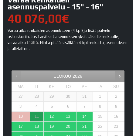
asennuspalvelu - 15" - 16"
40 076,00€
Varaa aika renkaiden asennukseen (4 kpl) ja lisää palvelu
ostoskoriin. Jos tarvitset asennuksen yksittäiselle renkaalle,
varaa aika
täältä.
Hinta pitää sisällään 4 kpl renkaita, asennuksen
ja allelaiton.
ELOKUU
2026
MA
TI
KE
TO
PE
LA
SU
27
28
29
30
31
1
2
3
4
5
6
7
8
9
10
11
12
13
14
15
16
17
18
19
20
21
22
23