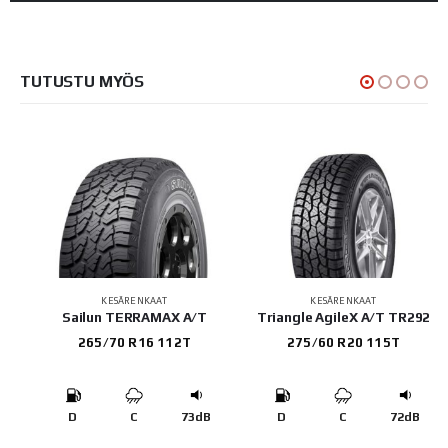
TUTUSTU MYÖS
KESÄRENKAAT
KESÄRENKAAT
Sailun TERRAMAX A/T
Triangle AgileX A/T TR292
265/70 R16 112T
275/60 R20 115T
B
D
C
73dB
D
C
72dB