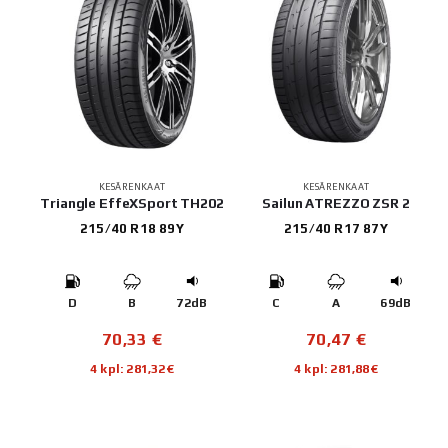
KESÄRENKAAT
KESÄRENKAAT
Triangle EffeXSport TH202
Sailun ATREZZO ZSR 2
215/40 R18 89Y
215/40 R17 87Y
D
B
72dB
C
A
69dB
70,33
€
70,47
€
4 kpl: 281,32€
4 kpl: 281,88€