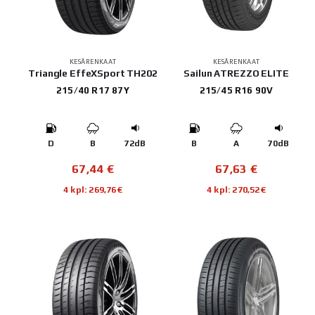
KESÄRENKAAT
KESÄRENKAAT
Triangle EffeXSport TH202
Sailun ATREZZO ELITE
215/40 R17 87Y
215/45 R16 90V
D
B
72dB
B
A
70dB
67,44
€
67,63
€
4 kpl: 269,76€
4 kpl: 270,52€