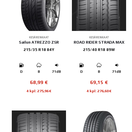
KESÄRENKAAT
KESÄRENKAAT
Sailun ATREZZO ZSR
ROAD RIDER STRADA MAX
215/35 R18 84Y
215/40 R18 89W
D
B
71dB
D
B
71dB
68,99
€
69,15
€
4 kpl: 275,96€
4 kpl: 276,60€