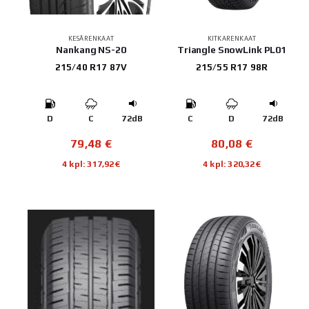
KESÄRENKAAT
KITKARENKAAT
Nankang NS-20
Triangle SnowLink PL01
215/40 R17 87V
215/55 R17 98R
D
C
72dB
C
D
72dB
79,48
€
80,08
€
4 kpl: 317,92€
4 kpl: 320,32€