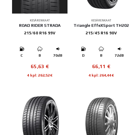
KESÄRENKAAT
KESÄRENKAAT
ROAD RIDER STRADA
Triangle EffeXSport TH202
215/60 R16 99V
215/45 R16 90V
C
B
70dB
D
B
72dB
65,63
€
66,11
€
4 kpl: 262,52€
4 kpl: 264,44€