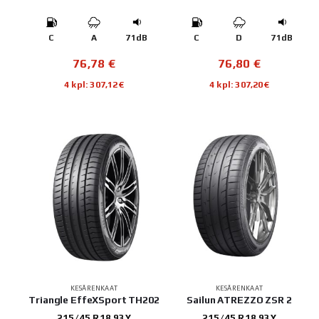
C
A
71dB
C
D
71dB
76,78
€
76,80
€
4 kpl: 307,12€
4 kpl: 307,20€
KESÄRENKAAT
KESÄRENKAAT
Triangle EffeXSport TH202
Sailun ATREZZO ZSR 2
215/45 R18 93Y
215/45 R18 93Y