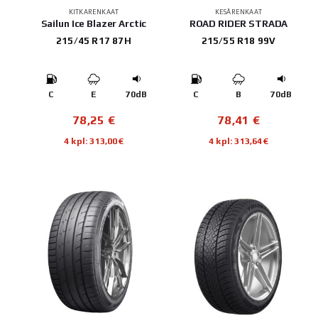
KITKARENKAAT
KESÄRENKAAT
Sailun Ice Blazer Arctic
ROAD RIDER STRADA
215/45 R17 87H
215/55 R18 99V
C
E
70dB
C
B
70dB
78,25
€
78,41
€
4 kpl: 313,00€
4 kpl: 313,64€