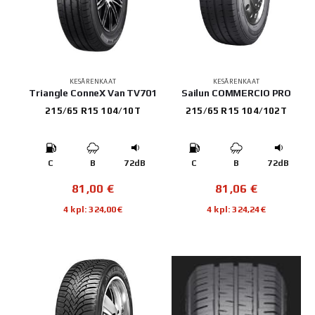
KESÄRENKAAT
KESÄRENKAAT
Triangle ConneX Van TV701
Sailun COMMERCIO PRO
215/65 R15 104/10T
215/65 R15 104/102T
C
B
72dB
C
B
72dB
81,00
€
81,06
€
4 kpl: 324,00€
4 kpl: 324,24€