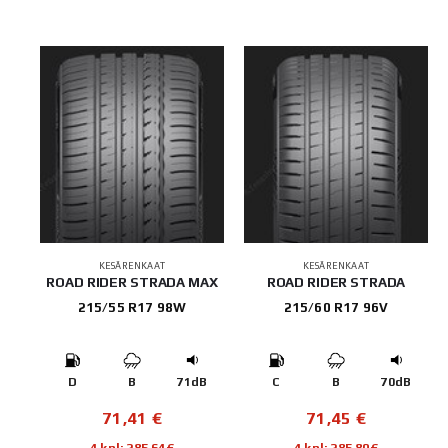
KESÄRENKAAT
KESÄRENKAAT
ROAD RIDER STRADA MAX
ROAD RIDER STRADA
215/55 R17 98W
215/60 R17 96V
D
B
71dB
C
B
70dB
71,41
€
71,45
€
4 kpl: 285,64€
4 kpl: 285,80€