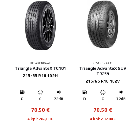
KESÄRENKAAT
KESÄRENKAAT
Triangle AdvanteX TC101
Triangle AdvanteX SUV
TR259
215/65 R16 102H
215/65 R16 102V
C
C
72dB
D
C
72dB
70,50
€
70,50
€
4 kpl: 282,00€
4 kpl: 282,00€