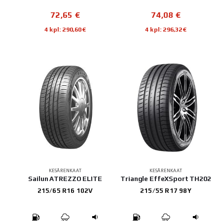
72,65
€
74,08
€
4 kpl: 290,60€
4 kpl: 296,32€
KESÄRENKAAT
KESÄRENKAAT
Sailun ATREZZO ELITE
Triangle EffeXSport TH202
215/65 R16 102V
215/55 R17 98Y