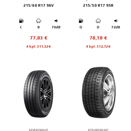
215/60 R17 96V
215/50 R17 95R
C
B
70dB
D
D
72dB
77,83
€
78,18
€
4 kpl: 311,32€
4 kpl: 312,72€
KESÄRENKAAT
KITKARENKAAT