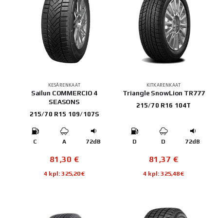
KESÄRENKAAT
KITKARENKAAT
Sailun COMMERCIO 4
Triangle SnowLion TR777
SEASONS
215/70 R16 104T
215/70 R15 109/107S
C
A
72dB
D
D
72dB
81,30
€
81,37
€
4 kpl: 325,20€
4 kpl: 325,48€