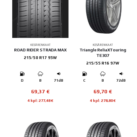
KESÄRENKAAT
KESÄRENKAAT
ROAD RIDER STRADA MAX
Triangle ReliaXTouring
TE307
215/50 R17 95W
215/55 R16 97W
D
B
71dB
C
B
72dB
69,37
€
69,70
€
4 kpl: 277,48€
4 kpl: 278,80€