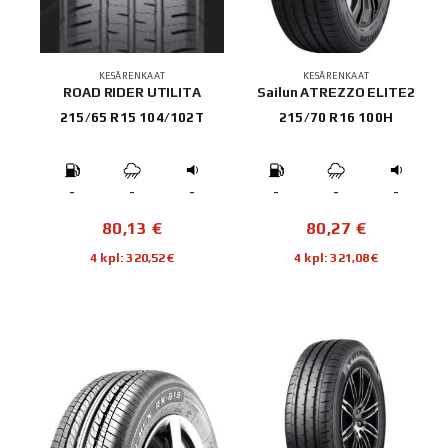
KESÄRENKAAT
KESÄRENKAAT
ROAD RIDER UTILITA
Sailun ATREZZO ELITE2
215/65 R15 104/102T
215/70 R16 100H
-
-
-
-
-
-
80,13
€
80,27
€
4 kpl: 320,52€
4 kpl: 321,08€