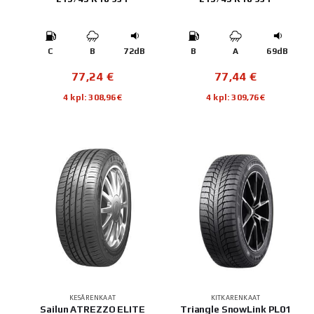
C
B
72dB
B
A
69dB
77,24
€
77,44
€
4 kpl: 308,96€
4 kpl: 309,76€
KESÄRENKAAT
KITKARENKAAT
Sailun ATREZZO ELITE
Triangle SnowLink PL01