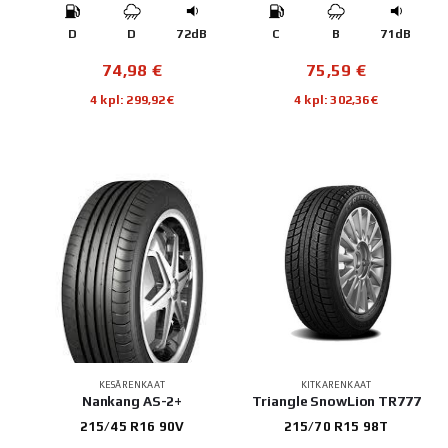
D
D
72dB
C
B
71dB
74,98
€
75,59
€
4 kpl: 299,92€
4 kpl: 302,36€
KESÄRENKAAT
KITKARENKAAT
Nankang AS-2+
Triangle SnowLion TR777
215/45 R16 90V
215/70 R15 98T