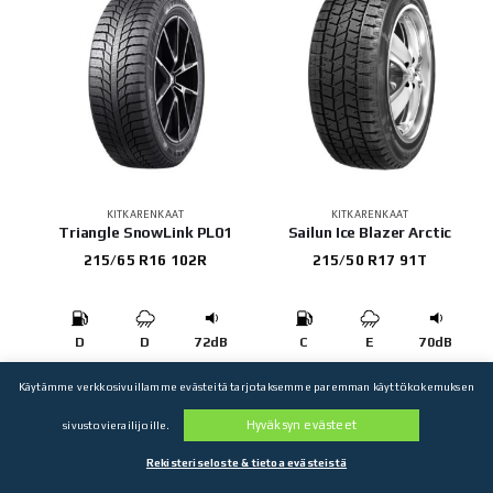
KITKARENKAAT
KITKARENKAAT
Triangle SnowLink PL01
Sailun Ice Blazer Arctic
215/65 R16 102R
215/50 R17 91T
D
D
72dB
C
E
70dB
81,37
€
81,50
€
Käytämme verkkosivuillamme evästeitä tarjotaksemme paremman käyttökokemuksen
4 kpl: 325,48€
4 kpl: 326,00€
Hyväksyn evästeet
sivustovierailijoille.
Rekisteriseloste & tietoa evästeistä