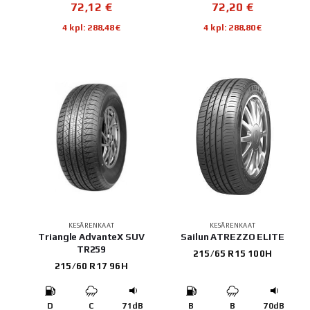
72,12
€
72,20
€
4 kpl: 288,48€
4 kpl: 288,80€
KESÄRENKAAT
KESÄRENKAAT
Triangle AdvanteX SUV
Sailun ATREZZO ELITE
TR259
215/65 R15 100H
215/60 R17 96H
D
C
71dB
B
B
70dB