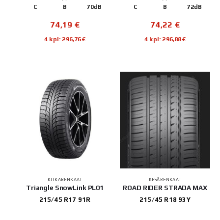
C
B
70dB
C
B
72dB
74,19
€
74,22
€
4 kpl: 296,76€
4 kpl: 296,88€
KITKARENKAAT
KESÄRENKAAT
Triangle SnowLink PL01
ROAD RIDER STRADA MAX
215/45 R17 91R
215/45 R18 93Y