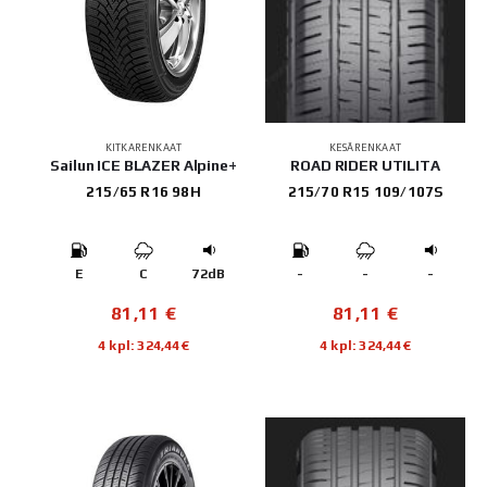
KITKARENKAAT
KESÄRENKAAT
Sailun ICE BLAZER Alpine+
ROAD RIDER UTILITA
215/65 R16 98H
215/70 R15 109/107S
E
C
72dB
-
-
-
81,11
€
81,11
€
4 kpl: 324,44€
4 kpl: 324,44€