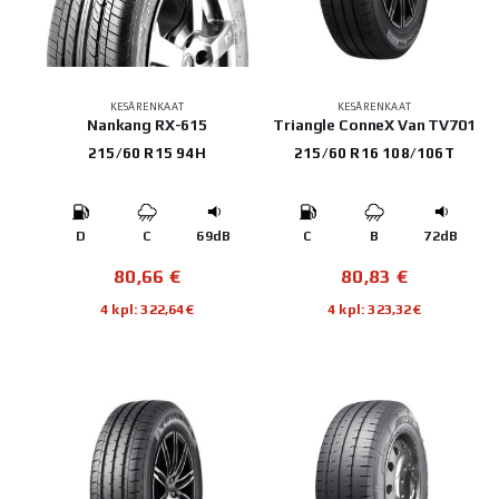
KESÄRENKAAT
KESÄRENKAAT
Nankang RX-615
Triangle ConneX Van TV701
215/60 R15 94H
215/60 R16 108/106T
D
C
69dB
C
B
72dB
80,66
€
80,83
€
4 kpl: 322,64€
4 kpl: 323,32€