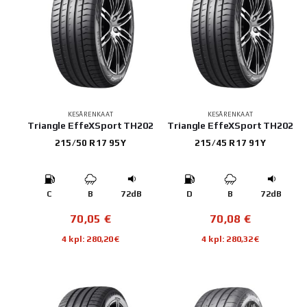
KESÄRENKAAT
KESÄRENKAAT
Triangle EffeXSport TH202
Triangle EffeXSport TH202
215/50 R17 95Y
215/45 R17 91Y
C
B
72dB
D
B
72dB
70,05
€
70,08
€
4 kpl: 280,20€
4 kpl: 280,32€