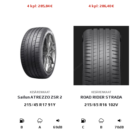
4 kpl: 285,84€
4 kpl: 286,40€
KESÄRENKAAT
KESÄRENKAAT
Sailun ATREZZO ZSR 2
ROAD RIDER STRADA
215/45 R17 91Y
215/65 R16 102V
B
A
69dB
C
B
70dB