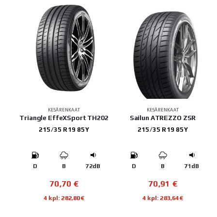
KESÄRENKAAT
KESÄRENKAAT
Triangle EffeXSport TH202
Sailun ATREZZO ZSR
215/35 R19 85Y
215/35 R19 85Y
D
B
72dB
D
B
71dB
70,70
€
70,91
€
4 kpl: 282,80€
4 kpl: 283,64€