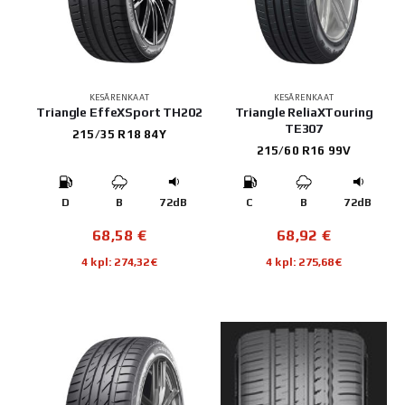
KESÄRENKAAT
KESÄRENKAAT
Triangle EffeXSport TH202
Triangle ReliaXTouring
TE307
215/35 R18 84Y
215/60 R16 99V
D
B
72dB
C
B
72dB
68,58
€
68,92
€
4 kpl: 274,32€
4 kpl: 275,68€