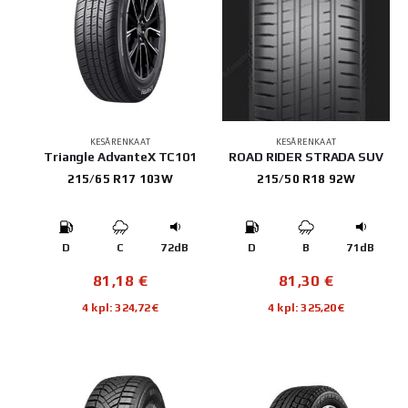
KESÄRENKAAT
KESÄRENKAAT
Triangle AdvanteX TC101
ROAD RIDER STRADA SUV
215/65 R17 103W
215/50 R18 92W
D
C
72dB
D
B
71dB
81,18
€
81,30
€
4 kpl: 324,72€
4 kpl: 325,20€