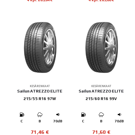
KESÄRENKAAT
KESÄRENKAAT
Sailun ATREZZO ELITE
Sailun ATREZZO ELITE
215/55 R16 97W
215/60 R16 99V
C
B
70dB
C
B
70dB
71,46
€
71,60
€