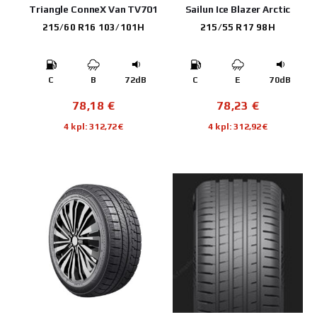
Triangle ConneX Van TV701
Sailun Ice Blazer Arctic
215/60 R16 103/101H
215/55 R17 98H
C
B
72dB
C
E
70dB
78,18
€
78,23
€
4 kpl: 312,72€
4 kpl: 312,92€