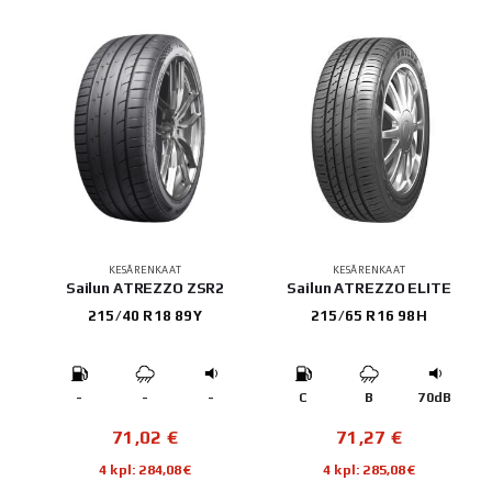
KESÄRENKAAT
KESÄRENKAAT
Sailun ATREZZO ZSR2
Sailun ATREZZO ELITE
215/40 R18 89Y
215/65 R16 98H
-
-
-
C
B
70dB
71,02
€
71,27
€
4 kpl: 284,08€
4 kpl: 285,08€