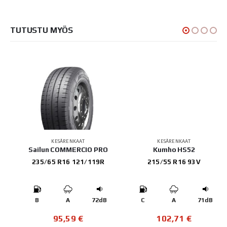
TUTUSTU MYÖS
KESÄRENKAAT
KESÄRENKAAT
Sailun COMMERCIO PRO
Kumho HS52
235/65 R16 121/119R
215/55 R16 93V
B
B
A
72dB
C
A
71dB
95,59
€
102,71
€