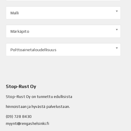
Malli
Märkäpito
Polttoainetaloudellisuus
Stop-Rust Oy
Stop-Rust Oy on tunnettu edullisista
hinnoistaan ja hyvästä palvelustaan.
(09) 728 8430
myynti@rengashelsinki.fi