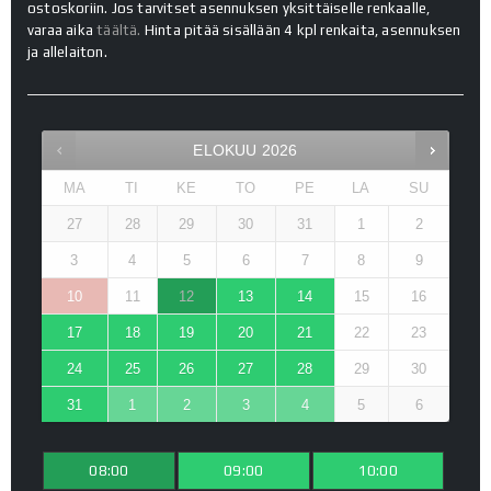
ostoskoriin. Jos tarvitset asennuksen yksittäiselle renkaalle,
varaa aika
täältä.
Hinta pitää sisällään 4 kpl renkaita, asennuksen
ja allelaiton.
ELOKUU
2026
MA
TI
KE
TO
PE
LA
SU
27
28
29
30
31
1
2
3
4
5
6
7
8
9
10
11
12
13
14
15
16
17
18
19
20
21
22
23
24
25
26
27
28
29
30
31
1
2
3
4
5
6
08:00
09:00
10:00