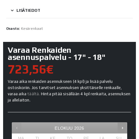
LISÄTIEDOT
Osasto:
Kesärenkaat
Varaa Renkaiden
asennuspalvelu - 17" - 18"
723,56€
Varaa aika renkaiden asennukseen (4 kpl) ja lisää palvelu
ostoskoriin. Jos tarvitset asennuksen yksittäiselle renkaalle,
varaa aika
täältä.
Hinta pitää sisällään 4 kpl renkaita, asennuksen
ja allelaiton.
ELOKUU
2026
MA
TI
KE
TO
PE
LA
SU