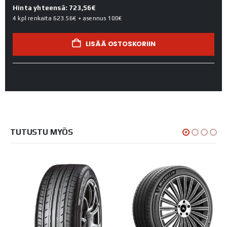
Hinta yhteensä: 723,56€
4 kpl renkaita
623.56€
+ asennus
100€
LISÄÄ OSTOSKORIIN
TUTUSTU MYÖS