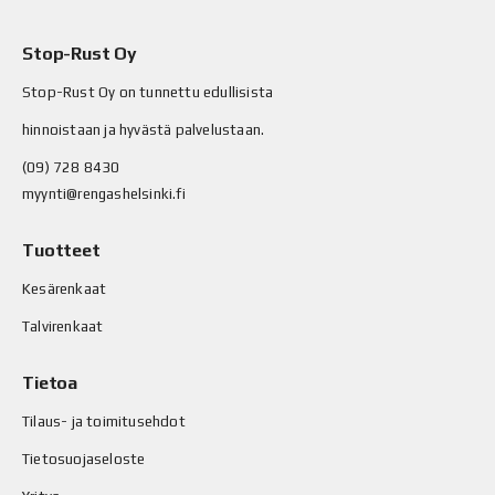
Stop-Rust Oy
Stop-Rust Oy on tunnettu edullisista
hinnoistaan ja hyvästä palvelustaan.
(09) 728 8430
myynti@rengashelsinki.fi
Tuotteet
Kesärenkaat
Talvirenkaat
Tietoa
Tilaus- ja toimitusehdot
Tietosuojaseloste