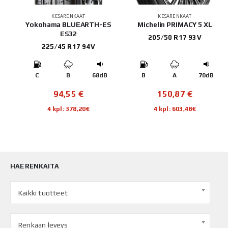
KESÄRENKAAT
KESÄRENKAAT
 3
Yokohama BLUEARTH-ES
Michelin PRIMACY 5 XL
ES32
205/50 R17 93V
225/45 R17 94V
B
C
B
68dB
B
A
70dB
94,55
€
150,87
€
4 kpl: 378,20€
4 kpl: 603,48€
HAE RENKAITA
Kaikki tuotteet
Renkaan leveys