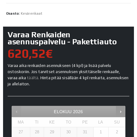
Osasto:
Kesärenkaat
Varaa Renkaiden
asennuspalvelu - Pakettiauto
620,52€
Varaa aika renkaiden asennukseen (4 kpl) ja lisää palvelu
ostoskoriin. Jos tarvitset asennuksen yksittäiselle renkaalle,
varaa aika
täältä.
Hinta pitää sisällään 4 kpl renkaita, asennuksen
ja allelaiton.
ELOKUU
2026
MA
TI
KE
TO
PE
LA
SU
27
28
29
30
31
1
2