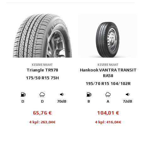
KESÄRENKAAT
KESÄRENKAAT
Hankook VANTRA TRANSIT
Yokohama BLUEARTH-ES
RA58
ES32
195/70 R15 104/102R
195/65 R15 91H
B
B
A
72dB
C
B
68dB
104,01
€
75,72
€
4 kpl: 416,04€
4 kpl: 302,88€