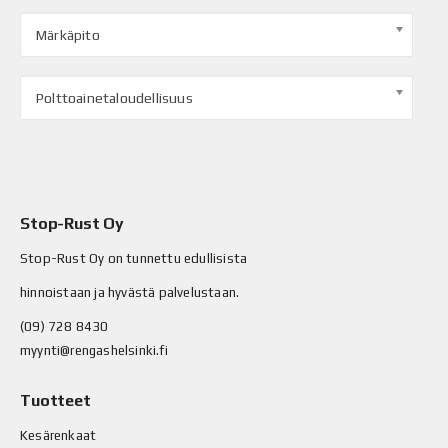
Märkäpito
Polttoainetaloudellisuus
Stop-Rust Oy
Stop-Rust Oy on tunnettu edullisista
hinnoistaan ja hyvästä palvelustaan.
(09) 728 8430
myynti@rengashelsinki.fi
Tuotteet
Kesärenkaat