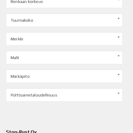
Renkaan korkeus
Tuumakoko
Merkki
Malli
Märkäpito
Polttoainetaloudellisuus
Stop-Rust Oy