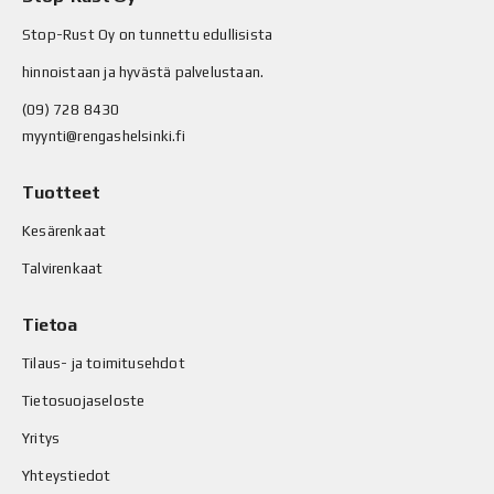
Stop-Rust Oy on tunnettu edullisista
hinnoistaan ja hyvästä palvelustaan.
(09) 728 8430
myynti@rengashelsinki.fi
Tuotteet
Kesärenkaat
Talvirenkaat
Tietoa
Tilaus- ja toimitusehdot
Tietosuojaseloste
Yritys
Yhteystiedot