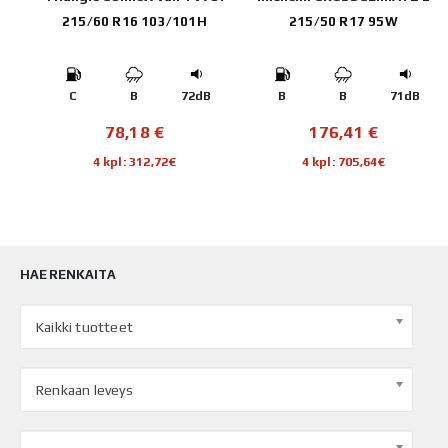
215/60 R16 103/101H
215/50 R17 95W
B
C
B
72dB
B
B
71dB
78,18
€
176,41
€
4 kpl: 312,72€
4 kpl: 705,64€
HAE RENKAITA
Kaikki tuotteet
Renkaan leveys