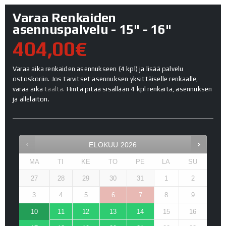
Varaa Renkaiden
asennuspalvelu - 15" - 16"
404,00€
Varaa aika renkaiden asennukseen (4 kpl) ja lisää palvelu
ostoskoriin. Jos tarvitset asennuksen yksittäiselle renkaalle,
varaa aika
täältä.
Hinta pitää sisällään 4 kpl renkaita, asennuksen
ja allelaiton.
ELOKUU
2026
MA
TI
KE
TO
PE
LA
SU
27
28
29
30
31
1
2
3
4
5
6
7
8
9
10
11
12
13
14
15
16