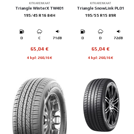
KITKARENKAAT
KITKARENKAAT
Triangle WinterX TW401
Triangle SnowLink PL01
195/45 R16 84H
195/55 R15 89R
D
C
71dB
D
D
72dB
65,04
€
65,04
€
4 kpl: 260,16€
4 kpl: 260,16€