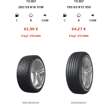
TE307
TE307
205/50 R16 91W
195/65 R15 95V
C
B
72dB
C
B
72dB
63,90
€
64,27
€
4 kpl: 255,60€
4 kpl: 257,08€
NASTARENKAAT
KESÄRENKAAT