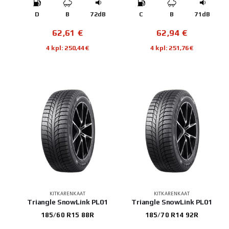
D
B
72dB
C
B
71dB
62,61
€
62,94
€
4 kpl: 250,44€
4 kpl: 251,76€
KITKARENKAAT
KITKARENKAAT
Triangle SnowLink PL01
Triangle SnowLink PL01
185/60 R15 88R
185/70 R14 92R