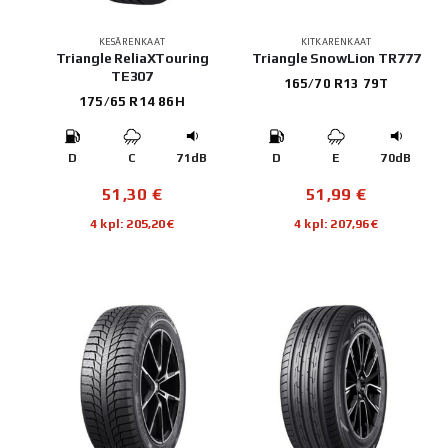
KESÄRENKAAT
KITKARENKAAT
Triangle ReliaXTouring
Triangle SnowLion TR777
TE307
165/70 R13 79T
175/65 R14 86H
D
C
71dB
D
E
70dB
51,30
€
51,99
€
4 kpl: 205,20€
4 kpl: 207,96€