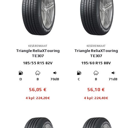
KESÄRENKAAT
KESÄRENKAAT
Triangle ReliaXTouring
Triangle ReliaXTouring
TE307
TE307
185/55 R15 82V
195/60 R15 88V
D
B
70dB
C
B
71dB
56,05
€
56,10
€
4 kpl: 224,20€
4 kpl: 224,40€