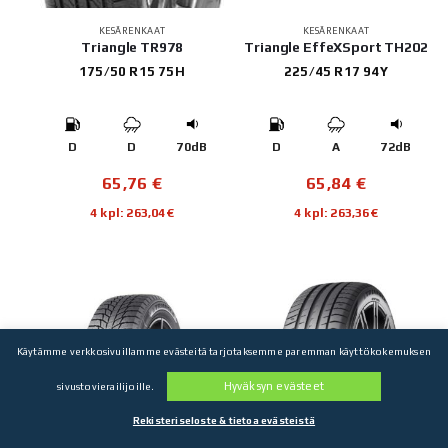
KESÄRENKAAT
KESÄRENKAAT
Triangle TR978
Triangle EffeXSport TH202
175/50 R15 75H
225/45 R17 94Y
D
D
70dB
D
A
72dB
65,76
€
65,84
€
4 kpl: 263,04€
4 kpl: 263,36€
Käytämme verkkosivuillamme evästeitä tarjotaksemme paremman käyttökokemuksen
Hyväksyn evästeet
sivustovierailijoille.
Rekisteriseloste & tietoa evästeistä