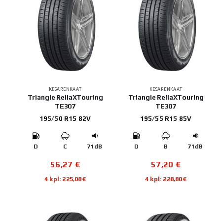
KESÄRENKAAT
KESÄRENKAAT
Triangle ReliaXTouring
Triangle ReliaXTouring
TE307
TE307
195/50 R15 82V
195/55 R15 85V
D
C
71dB
D
B
71dB
56,27
€
57,20
€
4 kpl: 225,08€
4 kpl: 228,80€