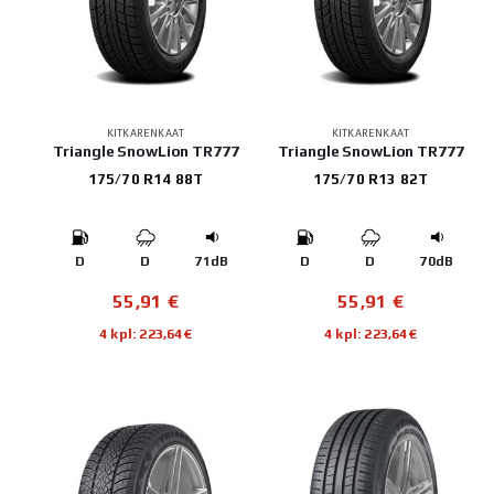
KITKARENKAAT
KITKARENKAAT
Triangle SnowLion TR777
Triangle SnowLion TR777
175/70 R14 88T
175/70 R13 82T
D
D
71dB
D
D
70dB
55,91
€
55,91
€
4 kpl: 223,64€
4 kpl: 223,64€