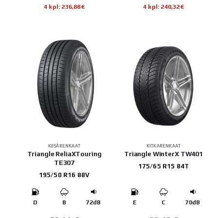
4 kpl: 236,88€
4 kpl: 240,32€
KESÄRENKAAT
KITKARENKAAT
Triangle ReliaXTouring
Triangle WinterX TW401
TE307
175/65 R15 84T
195/50 R16 88V
D
B
72dB
E
C
70dB