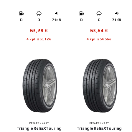
D
D
71dB
D
C
71dB
63,28
€
63,64
€
4 kpl: 253,12€
4 kpl: 254,56€
KESÄRENKAAT
KESÄRENKAAT
Triangle ReliaXTouring
Triangle ReliaXTouring