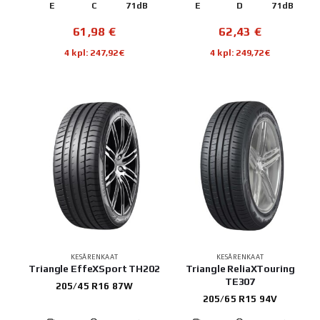
E
C
71dB
E
D
71dB
61,98
€
62,43
€
4 kpl: 247,92€
4 kpl: 249,72€
KESÄRENKAAT
KESÄRENKAAT
Triangle EffeXSport TH202
Triangle ReliaXTouring
TE307
205/45 R16 87W
205/65 R15 94V