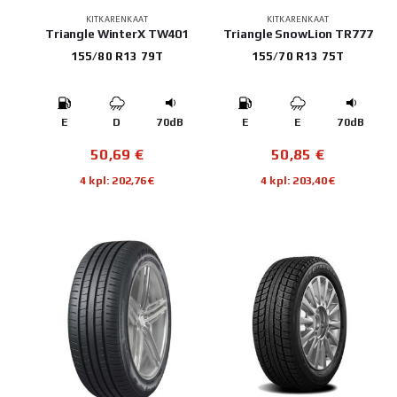
KITKARENKAAT
KITKARENKAAT
Triangle WinterX TW401
Triangle SnowLion TR777
155/80 R13 79T
155/70 R13 75T
E
D
70dB
E
E
70dB
50,69
€
50,85
€
4 kpl: 202,76€
4 kpl: 203,40€