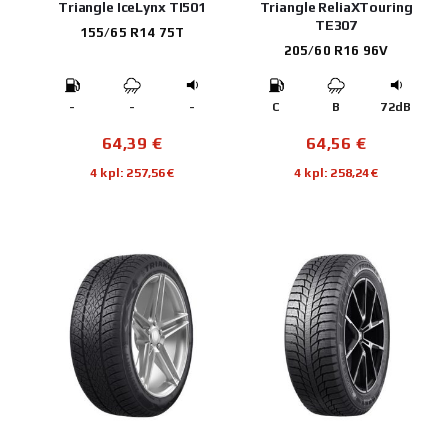
Triangle IceLynx TI501
Triangle ReliaXTouring
TE307
155/65 R14 75T
205/60 R16 96V
-
-
-
C
B
72dB
64,39
€
64,56
€
4 kpl: 257,56€
4 kpl: 258,24€