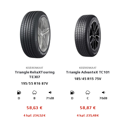
KESÄRENKAAT
KESÄRENKAAT
Triangle ReliaXTouring
Triangle AdvanteX TC101
TE307
185/45 R15 75V
195/55 R16 87V
D
B
71dB
D
C
70dB
58,63
€
58,87
€
4 kpl: 234,52€
4 kpl: 235,48€