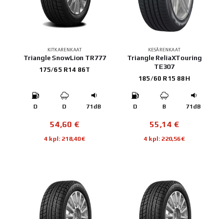
KITKARENKAAT
KESÄRENKAAT
Triangle SnowLion TR777
Triangle ReliaXTouring
TE307
175/65 R14 86T
185/60 R15 88H
D
D
71dB
D
B
71dB
54,60
€
55,14
€
4 kpl: 218,40€
4 kpl: 220,56€