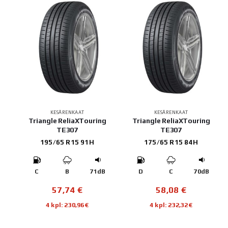
KESÄRENKAAT
KESÄRENKAAT
Triangle ReliaXTouring
Triangle ReliaXTouring
TE307
TE307
195/65 R15 91H
175/65 R15 84H
C
B
71dB
D
C
70dB
57,74
€
58,08
€
4 kpl: 230,96€
4 kpl: 232,32€