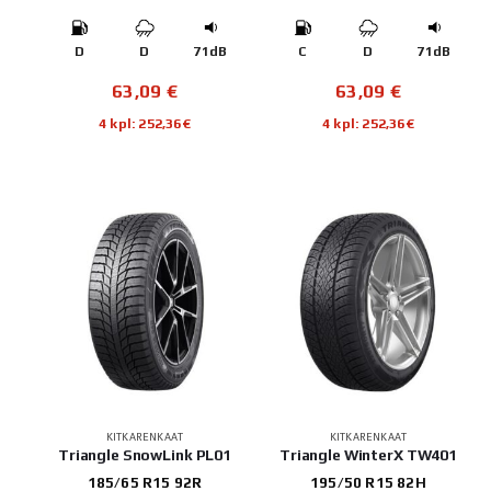
D
D
71dB
C
D
71dB
63,09
€
63,09
€
4 kpl: 252,36€
4 kpl: 252,36€
KITKARENKAAT
KITKARENKAAT
Triangle SnowLink PL01
Triangle WinterX TW401
185/65 R15 92R
195/50 R15 82H