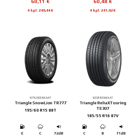
60,11
€
60,48
€
4 kpl: 240,44€
4 kpl: 241,92€
KITKARENKAAT
KESÄRENKAAT
Triangle SnowLion TR777
Triangle ReliaXTouring
TE307
195/60 R15 88T
185/55 R16 87V
E
C
72dB
C
B
71dB