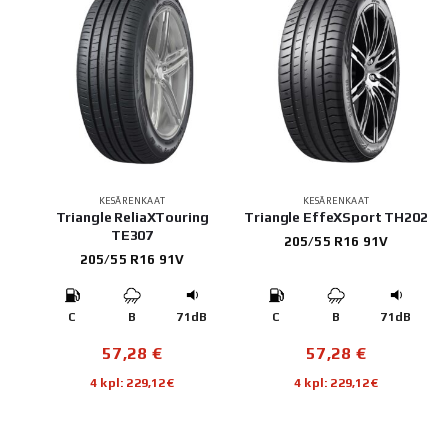
KESÄRENKAAT
KESÄRENKAAT
Triangle ReliaXTouring
Triangle EffeXSport TH202
TE307
205/55 R16 91V
205/55 R16 91V
C
B
71dB
C
B
71dB
57,28
€
57,28
€
4 kpl: 229,12€
4 kpl: 229,12€