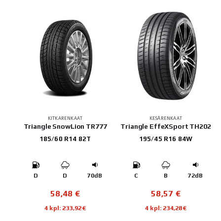
KITKARENKAAT
KESÄRENKAAT
Triangle SnowLion TR777
Triangle EffeXSport TH202
185/60 R14 82T
195/45 R16 84W
D
D
70dB
C
B
72dB
58,48
€
58,57
€
4 kpl: 233,92€
4 kpl: 234,28€