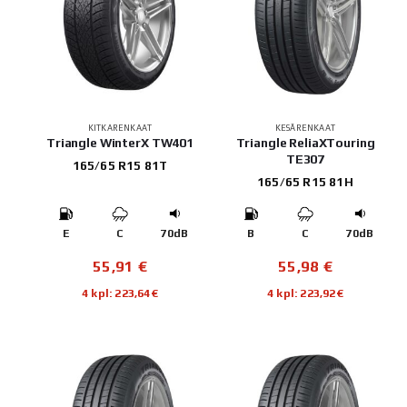
KITKARENKAAT
KESÄRENKAAT
Triangle WinterX TW401
Triangle ReliaXTouring
TE307
165/65 R15 81T
165/65 R15 81H
E
C
70dB
B
C
70dB
55,91
€
55,98
€
4 kpl: 223,64€
4 kpl: 223,92€