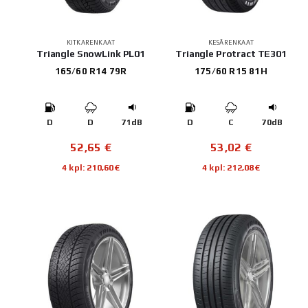
KITKARENKAAT
KESÄRENKAAT
Triangle SnowLink PL01
Triangle Protract TE301
165/60 R14 79R
175/60 R15 81H
D
D
71dB
D
C
70dB
52,65
€
53,02
€
4 kpl: 210,60€
4 kpl: 212,08€