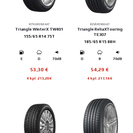
KITKARENKAAT
KESÄRENKAAT
Triangle WinterX TW401
Triangle ReliaXTouring
TE307
155/65 R14 75T
185/65 R15 88H
E
D
70dB
D
B
70dB
53,30
€
54,29
€
4 kpl: 213,20€
4 kpl: 217,16€