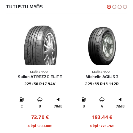
TUTUSTU MYÖS
KESÄRENKAAT
KESÄRENKAAT
 2
Sailun ATREZZO ELITE
Michelin AGILIS 3
225/50 R17 94V
225/65 R16 112R
B
C
B
70dB
B
A
72dB
72,70
€
193,44
€
4 kpl: 290,80€
4 kpl: 773,76€