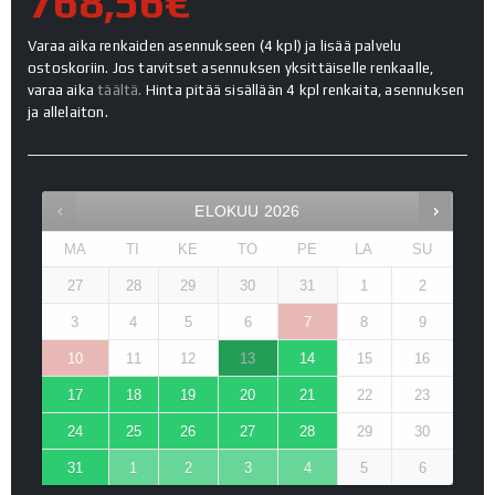
768,56€
Varaa aika renkaiden asennukseen (4 kpl) ja lisää palvelu
ostoskoriin. Jos tarvitset asennuksen yksittäiselle renkaalle,
varaa aika
täältä.
Hinta pitää sisällään 4 kpl renkaita, asennuksen
ja allelaiton.
ELOKUU
2026
MA
TI
KE
TO
PE
LA
SU
27
28
29
30
31
1
2
3
4
5
6
7
8
9
10
11
12
13
14
15
16
17
18
19
20
21
22
23
24
25
26
27
28
29
30
31
1
2
3
4
5
6