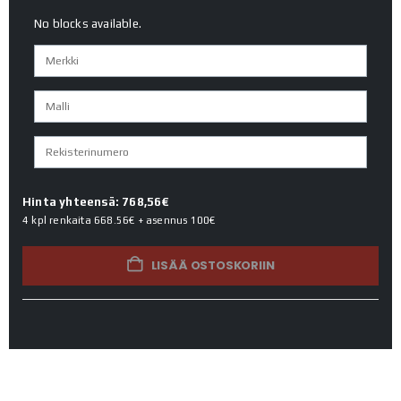
No blocks available.
Hinta yhteensä: 768,56€
4 kpl renkaita
668.56€
+ asennus
100€
LISÄÄ OSTOSKORIIN