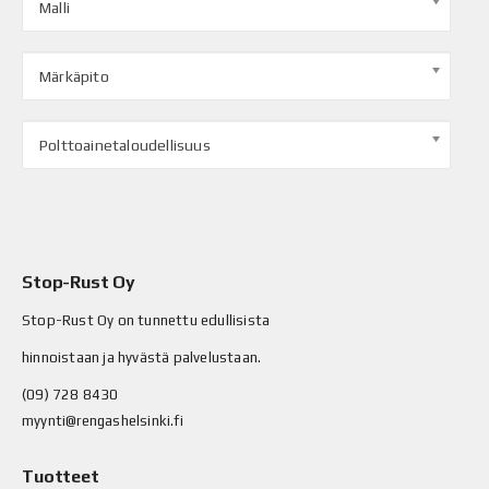
Malli
Märkäpito
Polttoainetaloudellisuus
Stop-Rust Oy
Stop-Rust Oy on tunnettu edullisista
hinnoistaan ja hyvästä palvelustaan.
(09) 728 8430
myynti@rengashelsinki.fi
Tuotteet