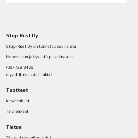
Stop-Rust Oy
Stop-Rust Oy on tunnettu edullisista
hinnoistaan ja hyvästä palvelustaan.
(09) 728 8430
myynti@rengashelsinki.fi
Tuotteet
Kesärenkaat
Talvirenkaat
Tietoa
Tilaus- ja toimitusehdot