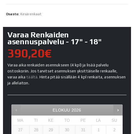
Osasto:
Kesärenkaat
Varaa Renkaiden
asennuspalvelu - 17" - 18"
390,20€
Varaa aika renkaiden asennukseen (4 kpl) ja lisää palvelu
ostoskoriin. Jos tarvitset asennuksen yksittäiselle renkaalle,
varaa aika
täältä.
Hinta pitää sisällään 4 kpl renkaita, asennuksen
ja allelaiton.
ELOKUU
2026
MA
TI
KE
TO
PE
LA
SU
27
28
29
30
31
1
2