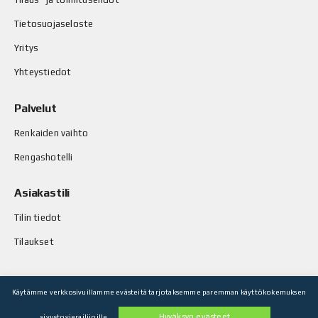
Tietosuojaseloste
Yritys
Yhteystiedot
Palvelut
Renkaiden vaihto
Rengashotelli
Asiakastili
Tilin tiedot
Tilaukset
Käytämme verkkosivuillamme evästeitä tarjotaksemme paremman käyttökokemuksen
© Stop-Rust Oy. Kaikki oikeudet pidätetään.
Hyväksyn evästeet
sivustovierailijoille.