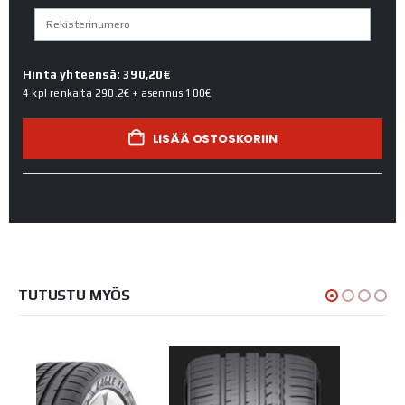
Hinta yhteensä: 390,20€
4 kpl renkaita
290.2€
+ asennus
100€
LISÄÄ OSTOSKORIIN
TUTUSTU MYÖS