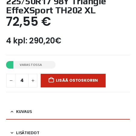
225/50R17 98Y Triangle
EffeXSport TH202 XL
72,55
€
4 kpl: 290,20€
VARASTOSSA
LISÄÄ OSTOSKORIIN
KUVAUS
LISÄTIEDOT