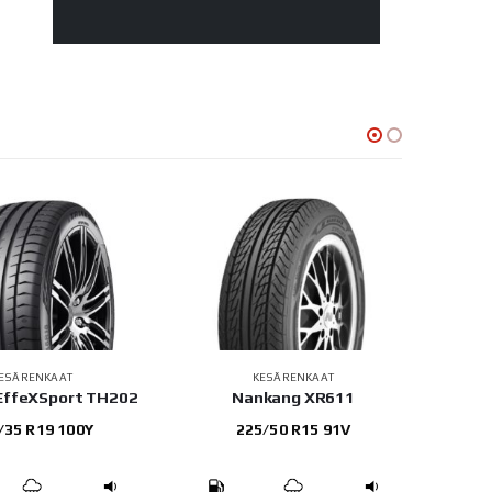
ESÄRENKAAT
KESÄRENKAAT
 EffeXSport TH202
Nankang XR611
Conti
/35 R19 100Y
225/50 R15 91V