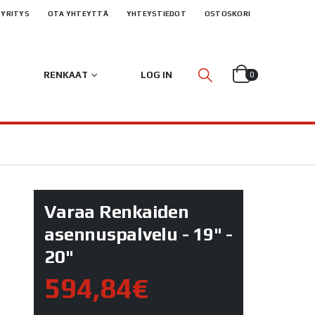
YRITYS
OTA YHTEYTTÄ
YHTEYSTIEDOT
OSTOSKORI
RENKAAT
LOG IN
0
Varaa Renkaiden
asennuspalvelu - 19" -
20"
594,84€