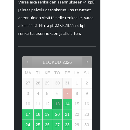
Varaa aika renkaiden asennukseen (4 kpl)
ja lisää palvelu ostoskoriin. Jos tarvitset
asennuksen yksittäiselle renkaalle, varaa
aika
täältä.
Hinta pitää sisällään 4 kpl
renkaita, asennuksen ja allelaiton.
ELOKUU
2026
MA
TI
KE
TO
PE
LA
SU
27
28
29
30
31
1
2
3
4
5
6
7
8
9
10
11
12
13
14
15
16
17
18
19
20
21
22
23
24
25
26
27
28
29
30