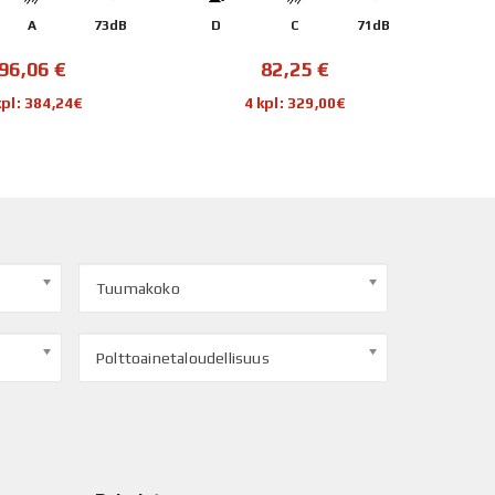
A
73dB
D
C
71dB
C
96,06
€
82,25
€
kpl: 384,24€
4 kpl: 329,00€
Tuumakoko
Polttoainetaloudellisuus