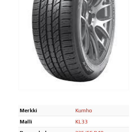
Merkki
Kumho
Malli
KL33