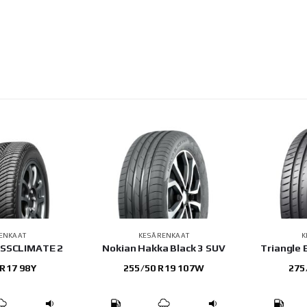
ENKAAT
KESÄRENKAAT
K
OSSCLIMATE 2
Nokian Hakka Black 3 SUV
Triangle
 R17 98Y
255/50 R19 107W
275