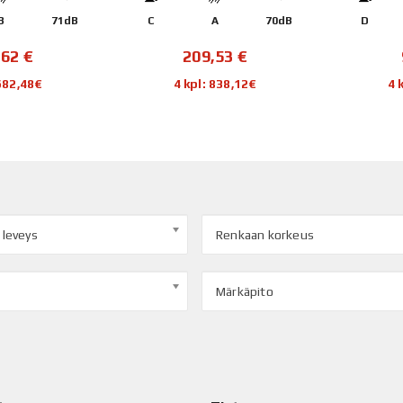
B
71dB
C
A
70dB
D
,62
€
209,53
€
 682,48€
4 kpl: 838,12€
4 
 leveys
Renkaan korkeus
Märkäpito