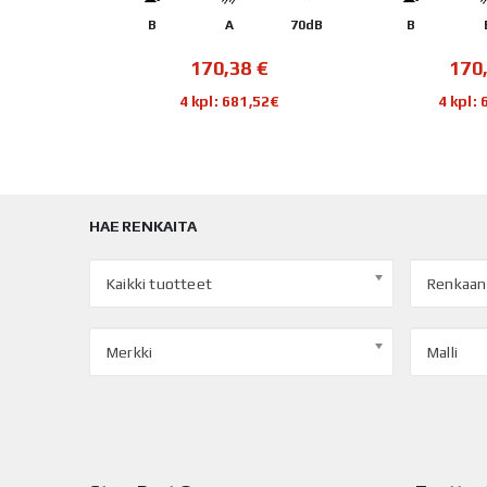
70dB
B
A
70dB
B
€
170,38
€
170
40€
4 kpl: 681,52€
4 kpl:
HAE RENKAITA
Kaikki tuotteet
Renkaan
Merkki
Malli