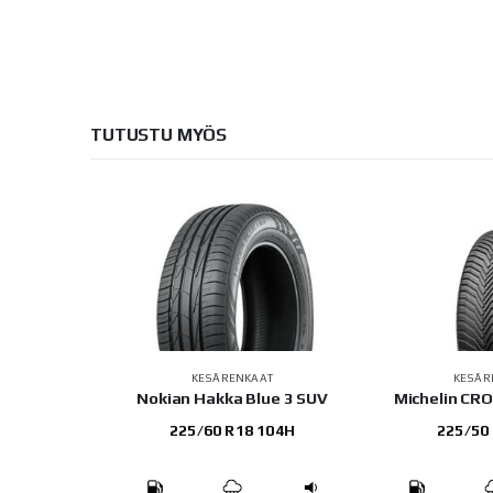
TUTUSTU MYÖS
AT
KESÄRENKAAT
KESÄR
GLE F1
Nokian Hakka Blue 3 SUV
Michelin CR
C 6
225/60 R18 104H
225/50
 95T