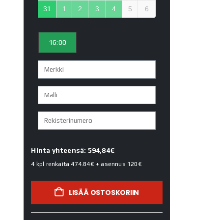
31
1
2
3
4
5
6
16:00
Hinta yhteensä: 594,84€
4 kpl renkaita
474.84€
+ asennus
120€
LISÄÄ OSTOSKORIIN