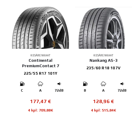
KESÄRENKAAT
KESÄRENKAAT
Continental
Nankang AS-3
PremiumContact 7
235/60 R18 107V
225/55 R17 101Y
C
A
72dB
B
A
72dB
177,47
€
128,96
€
4 kpl: 709,88€
4 kpl: 515,84€