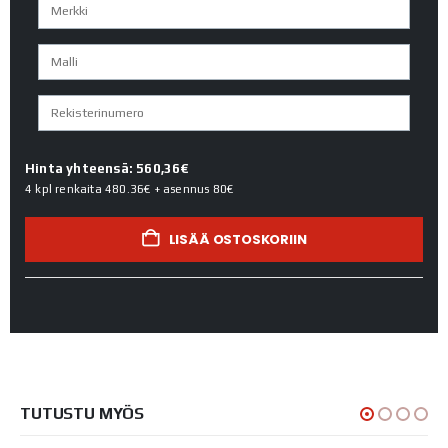
Hinta yhteensä: 560,36€
4 kpl renkaita
480.36€
+ asennus
80€
LISÄÄ OSTOSKORIIN
TUTUSTU MYÖS