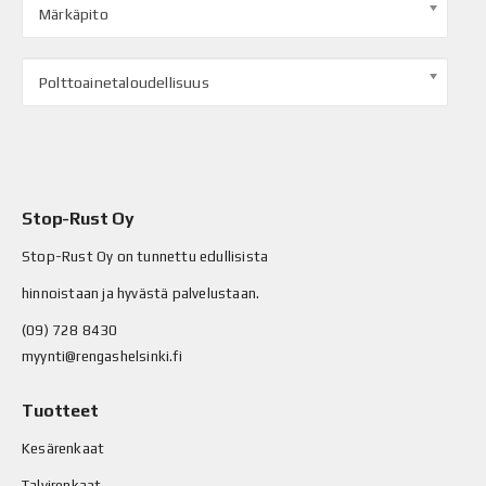
Märkäpito
Polttoainetaloudellisuus
Stop-Rust Oy
Stop-Rust Oy on tunnettu edullisista
hinnoistaan ja hyvästä palvelustaan.
(09) 728 8430
myynti@rengashelsinki.fi
Tuotteet
Kesärenkaat
Talvirenkaat