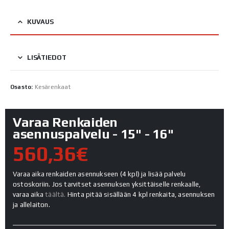
KUVAUS
LISÄTIEDOT
Osasto:
Kesärenkaat
Varaa Renkaiden
asennuspalvelu - 15" - 16"
560,36€
Varaa aika renkaiden asennukseen (4 kpl) ja lisää palvelu
ostoskoriin. Jos tarvitset asennuksen yksittäiselle renkaalle,
varaa aika
täältä.
Hinta pitää sisällään 4 kpl renkaita, asennuksen
ja allelaiton.