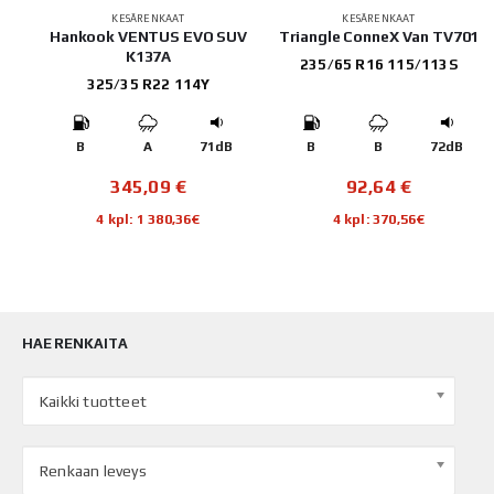
KESÄRENKAAT
KESÄRENKAAT
Hankook VENTUS EVO SUV
Triangle ConneX Van TV701
K137A
235/65 R16 115/113S
325/35 R22 114Y
B
B
A
71dB
B
B
72dB
345,09
€
92,64
€
4 kpl: 1 380,36€
4 kpl: 370,56€
HAE RENKAITA
Kaikki tuotteet
Renkaan leveys