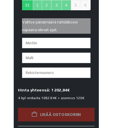
31
1
2
3
4
5
6
Valitse päivämäärä nähdäksesi
vapaana olevat ajat.
Hinta yhteensä: 1 202,84€
4 kpl renkaita
1082.84€
+ asennus
120€
LISÄÄ OSTOSKORIIN