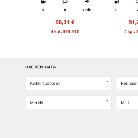
71dB
D
B
72dB
C
€
98,31
€
91
72€
4 kpl: 393,24€
4 kpl:
HAE RENKAITA
Kaikki tuotteet
Renkaan
Merkki
Malli