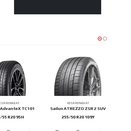
ESÄRENKAAT
KESÄRENKAAT
e AdvanteX TC101
Sailun ATREZZO ZSR 2 SUV
Contin
/55 R20 95H
255/50 R20 109Y