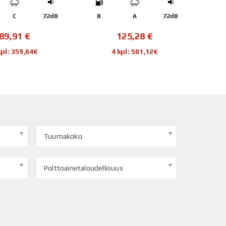
C
72dB
B
A
72dB
B
89,91
€
125,28
€
kpl: 359,64€
4 kpl: 501,12€
Tuumakoko
Polttoainetaloudellisuus