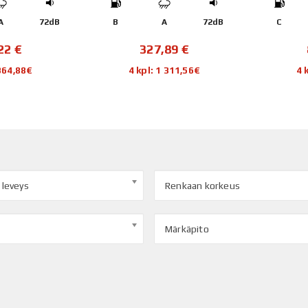
A
72dB
B
A
72dB
C
,22
€
327,89
€
 364,88€
4 kpl: 1 311,56€
4 
 leveys
Renkaan korkeus
Märkäpito