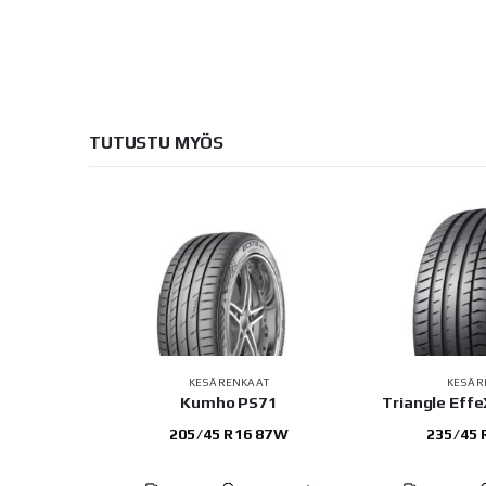
TUTUSTU MYÖS
AT
KESÄRENKAAT
KESÄR
RADA MAX
Kumho PS71
Triangle Eff
 103W
205/45 R16 87W
235/45 