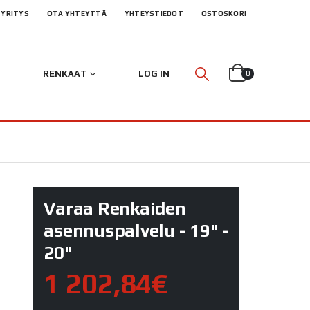
YRITYS
OTA YHTEYTTÄ
YHTEYSTIEDOT
OSTOSKORI
RENKAAT
LOG IN
0
Varaa Renkaiden
asennuspalvelu - 19" -
20"
1 202,84€