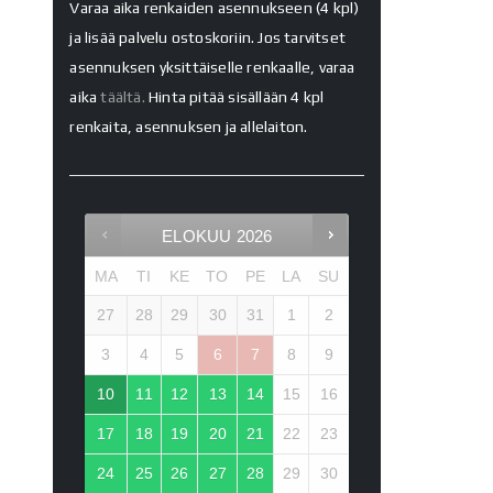
Varaa aika renkaiden asennukseen (4 kpl)
ja lisää palvelu ostoskoriin. Jos tarvitset
asennuksen yksittäiselle renkaalle, varaa
aika
täältä.
Hinta pitää sisällään 4 kpl
renkaita, asennuksen ja allelaiton.
ELOKUU
2026
MA
TI
KE
TO
PE
LA
SU
27
28
29
30
31
1
2
3
4
5
6
7
8
9
10
11
12
13
14
15
16
17
18
19
20
21
22
23
24
25
26
27
28
29
30