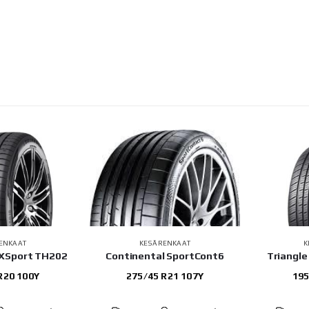
ENKAAT
KESÄRENKAAT
K
eXSport TH202
Continental SportCont6
Triangl
R20 100Y
275/45 R21 107Y
195