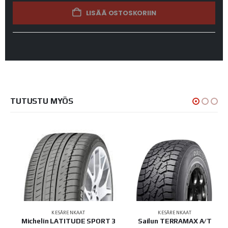
LISÄÄ OSTOSKORIIN
TUTUSTU MYÖS
KESÄRENKAAT
KESÄRENKAAT
701
Michelin LATITUDE SPORT 3
Sailun TERRAMAX A/T