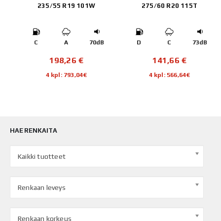
235/55 R19 101W
275/60 R20 115T
B
C
A
70dB
D
C
73dB
198,26
€
141,66
€
4 kpl: 793,04€
4 kpl: 566,64€
HAE RENKAITA
Kaikki tuotteet
Renkaan leveys
Renkaan korkeus