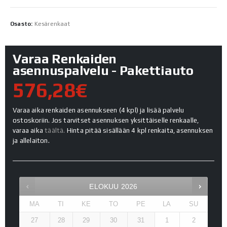
Osasto:
Kesärenkaat
Varaa Renkaiden
asennuspalvelu - Pakettiauto
576,28€
Varaa aika renkaiden asennukseen (4 kpl) ja lisää palvelu
ostoskoriin. Jos tarvitset asennuksen yksittäiselle renkaalle,
varaa aika
täältä.
Hinta pitää sisällään 4 kpl renkaita, asennuksen
ja allelaiton.
ELOKUU
2026
MA
TI
KE
TO
PE
LA
SU
27
28
29
30
31
1
2