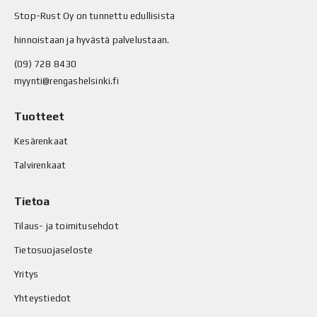
Stop-Rust Oy on tunnettu edullisista
hinnoistaan ja hyvästä palvelustaan.
(09) 728 8430
myynti@rengashelsinki.fi
Tuotteet
Kesärenkaat
Talvirenkaat
Tietoa
Tilaus- ja toimitusehdot
Tietosuojaseloste
Yritys
Yhteystiedot