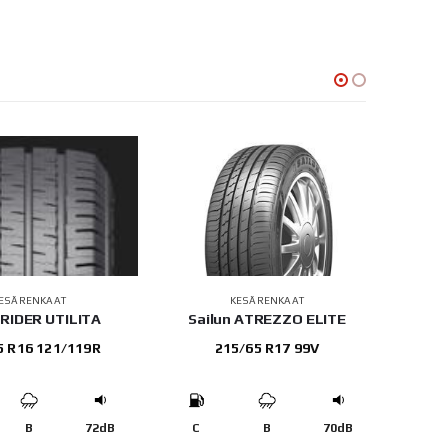
ESÄRENKAAT
KESÄRENKAAT
RIDER UTILITA
Sailun ATREZZO ELITE
Yoko
5 R16 121/119R
215/65 R17 99V
B
72dB
C
B
70dB
E