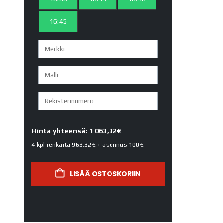
16:45
Hinta yhteensä: 1 063,32€
4 kpl renkaita
963.32€
+ asennus
100€
LISÄÄ OSTOSKORIIN