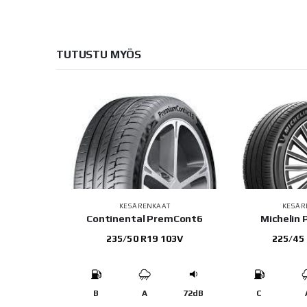
TUTUSTU MYÖS
AT
KESÄRENKAAT
KESÄR
RADA MAX
Continental PremCont6
Michelin
 97W
235/50 R19 103V
225/45
71dB
B
A
72dB
C