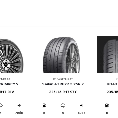
ENKAAT
KESÄRENKAAT
K
 PRIMACY 5
Sailun ATREZZO ZSR 2
ROAD 
 R17 91V
235/45 R17 97Y
235/6
A
70dB
B
A
69dB
B