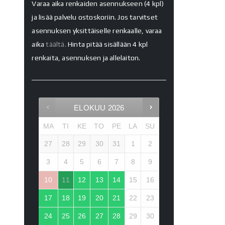
Varaa aika renkaiden asennukseen (4 kpl)
ja lisää palvelu ostoskoriin. Jos tarvitset
asennuksen yksittäiselle renkaalle, varaa
aika
täältä.
Hinta pitää sisällään 4 kpl
renkaita, asennuksen ja allelaiton.
ELOKUU
2026
MA
TI
KE
TO
PE
LA
SU
27
28
29
30
31
1
2
3
4
5
6
7
8
9
10
11
12
13
14
15
16
17
18
19
20
21
22
23
24
25
26
27
28
29
30