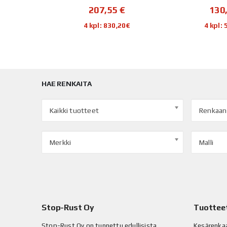
€
207,55
€
130
40€
4 kpl: 830,20€
4 kpl:
HAE RENKAITA
Kaikki tuotteet
Renkaan
Merkki
Malli
Stop-Rust Oy
Tuottee
Stop-Rust Oy on tunnettu edullisista
Kesärenka