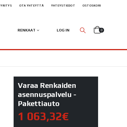
YRITYS
OTA YHTEYTTÄ
YHTEYSTIEDOT
OSTOSKORI
RENKAAT
LOG IN
0
Varaa Renkaiden
asennuspalvelu -
Pakettiauto
1 063,32€