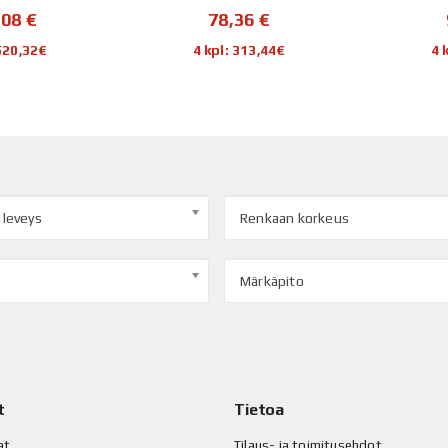
,08
€
78,36
€
 520,32€
4 kpl: 313,44€
4 
 leveys
Renkaan korkeus
Märkäpito
t
Tietoa
at
Tilaus- ja toimitusehdot