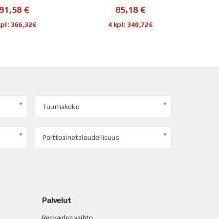
91,58
€
85,18
€
kpl: 366,32€
4 kpl: 340,72€
Tuumakoko
Polttoainetaloudellisuus
Palvelut
Renkaiden vaihto