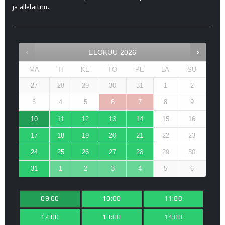
ja allelaiton.
ELOKUU
2026
MA
TI
KE
TO
PE
LA
SU
27
28
29
30
31
1
2
3
4
5
6
7
8
9
10
11
12
13
14
15
16
17
18
19
20
21
22
23
24
25
26
27
28
29
30
31
1
2
3
4
5
6
09:00
10:00
11:00
12:00
13:00
14:00