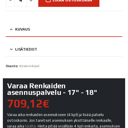
LISÄÄ OSTOSKORIIN
KUVAUS
LISÄTIEDOT
Osasto:
Kesärenkaat
Varaa Renkaiden
asennuspalvelu - 17" - 18"
709,12€
Varaa aika renkaiden asennukseen (4 kpl) ja lisää palvelu
ostoskoriin. Jos tarvitset asennuksen yksittäiselle renkaalle,
varaa aika
täältä.
Hinta pitää sisällään 4 kpl renkaita, asennuksen