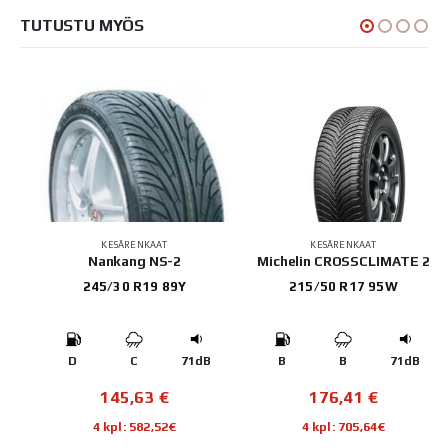
TUTUSTU MYÖS
KESÄRENKAAT
KESÄRENKAAT
p
Nankang NS-2
Michelin CROSSCLIMATE 2
245/30 R19 89Y
215/50 R17 95W
B
D
C
71dB
B
B
71dB
145,63
€
176,41
€
4 kpl: 582,52€
4 kpl: 705,64€