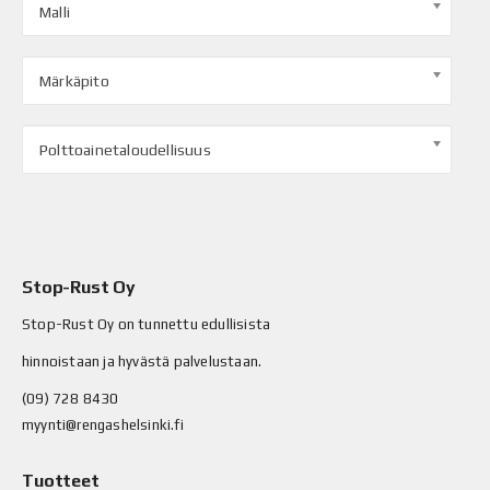
Malli
Märkäpito
Polttoainetaloudellisuus
Stop-Rust Oy
Stop-Rust Oy on tunnettu edullisista
hinnoistaan ja hyvästä palvelustaan.
(09) 728 8430
myynti@rengashelsinki.fi
Tuotteet