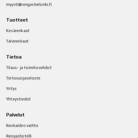
myynti@rengashelsinki.fi
Tuotteet
Kesärenkaat
Talvirenkaat
Tietoa
Tilaus- ja toimitusehdot
Tietosuojaseloste
Yritys
Yhteystiedot
Palvelut
Renkaiden vaihto
Rengashotelli