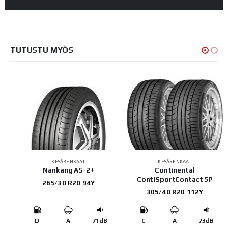
TUTUSTU MYÖS
KESÄRENKAAT
KESÄRENKAAT
X
Nankang AS-2+
Continental
ContiSportContact 5P
265/30 R20 94Y
305/40 R20 112Y
B
D
A
71dB
C
A
73dB