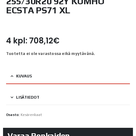
255/30R20 92Y KUMHO
ECSTA PS71 XL
4 kpl: 708,12€
Tuotetta ei ole varastossa eikä myytävänä.
KUVAUS
LISÄTIEDOT
Osasto:
Kesärenkaat
Varaa Renkaiden