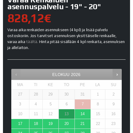
asennuspalvelu - 19" - 20"
828,12€
Varaa aika renkaiden asennukseen (4 kpl) ja lisää palvelu
ostoskoriin. Jos tarvitset asennuksen yksittäiselle renkaalle,
varaa aika
täältä.
Hinta pitää sisällään 4 kpl renkaita, asennuksen
ja allelaiton.
ELOKUU
2026
MA
TI
KE
TO
PE
LA
SU
27
28
29
30
31
1
2
3
4
5
6
7
8
9
10
11
12
13
14
15
16
17
18
19
20
21
22
23