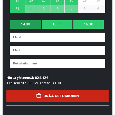
24
25
26
27
28
29
30
31
1
2
3
4
5
6
14:00
15:00
16:00
Hinta yhteensä: 828,12€
4 kpl renkaita
708.12€
+ asennus
120€
LISÄÄ OSTOSKORIIN