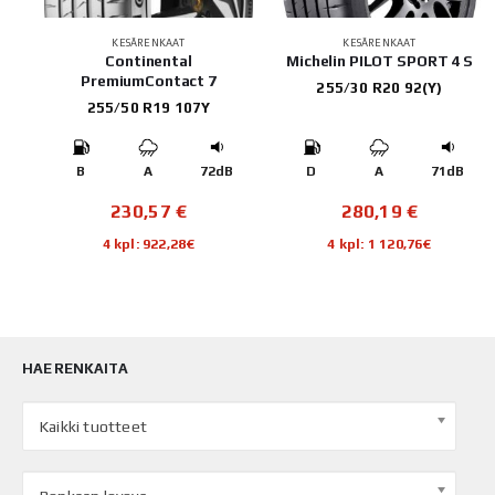
KESÄRENKAAT
KESÄRENKAAT
Continental
Michelin PILOT SPORT 4 S
PremiumContact 7
255/30 R20 92(Y)
255/50 R19 107Y
B
B
A
72dB
D
A
71dB
230,57
€
280,19
€
4 kpl: 922,28€
4 kpl: 1 120,76€
HAE RENKAITA
Kaikki tuotteet