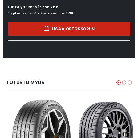
Hinta yhteensä: 766,76€
4 kpl renkaita
646.76€
+ asennus
120€
LISÄÄ OSTOSKORIIN
TUTUSTU MYÖS