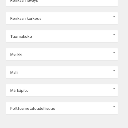
Renkaan leveys
Renkaan korkeus
Tuumakoko
Merkki
Malli
Märkäpito
Polttoainetaloudellisuus