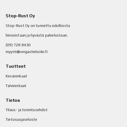
Stop-Rust Oy
Stop-Rust Oy on tunnettu edullisista
hinnoistaan ja hyvästä palvelustaan.
(09) 728 8430
myynti@rengashelsinki.fi
Tuotteet
Kesärenkaat
Talvirenkaat
Tietoa
Tilaus- ja toimitusehdot
Tietosuojaseloste