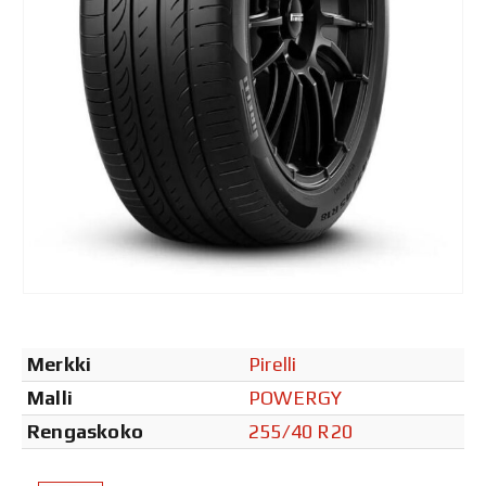
Merkki
Pirelli
Malli
POWERGY
Rengaskoko
255/40 R20