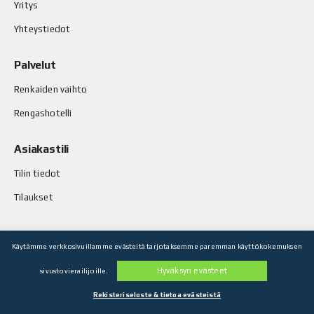
Yritys
Yhteystiedot
Palvelut
Renkaiden vaihto
Rengashotelli
Asiakastili
Tilin tiedot
Tilaukset
Käytämme verkkosivuillamme evästeitä tarjotaksemme paremman käyttökokemuksen
© Stop-Rust Oy. Kaikki oikeudet pidätetään.
Hyväksyn evästeet
sivustovierailijoille.
Toteutus: Legenda Oy
Rekisteriseloste & tietoa evästeistä