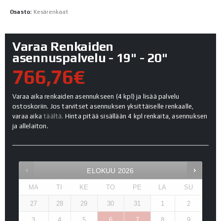
Osasto:
Kesärenkaat
Varaa Renkaiden
asennuspalvelu - 19" - 20"
766,76€
Varaa aika renkaiden asennukseen (4 kpl) ja lisää palvelu
ostoskoriin. Jos tarvitset asennuksen yksittäiselle renkaalle,
varaa aika
täältä.
Hinta pitää sisällään 4 kpl renkaita, asennuksen
ja allelaiton.
ELOKUU
2026
MA
TI
KE
TO
PE
LA
SU
27
28
29
30
31
1
2
3
4
5
6
7
8
9