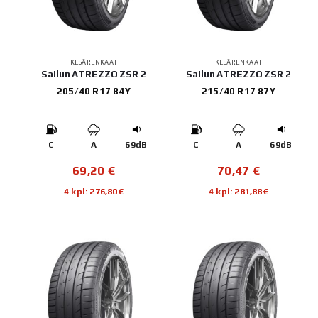
KESÄRENKAAT
KESÄRENKAAT
Sailun ATREZZO ZSR 2
Sailun ATREZZO ZSR 2
205/40 R17 84Y
215/40 R17 87Y
C
A
69dB
C
A
69dB
69,20
€
70,47
€
4 kpl: 276,80€
4 kpl: 281,88€