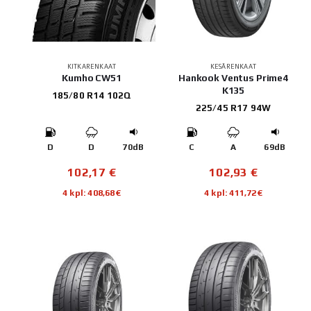
KITKARENKAAT
KESÄRENKAAT
Kumho CW51
Hankook Ventus Prime4
K135
185/80 R14 102Q
225/45 R17 94W
D
D
70dB
C
A
69dB
102,17
€
102,93
€
4 kpl: 408,68€
4 kpl: 411,72€