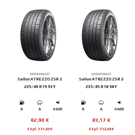
KESÄRENKAAT
KESÄRENKAAT
Sailun ATREZZO ZSR 2
Sailun ATREZZO ZSR 2
225/40 R19 93Y
235/45 R18 98Y
B
A
69dB
B
A
69dB
82,90
€
83,17
€
4 kpl: 331,60€
4 kpl: 332,68€