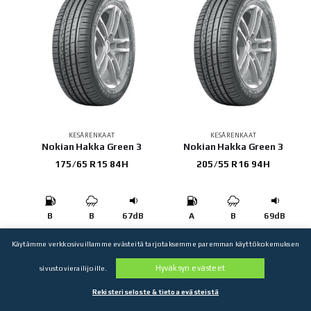
KESÄRENKAAT
KESÄRENKAAT
Nokian Hakka Green 3
Nokian Hakka Green 3
175/65 R15 84H
205/55 R16 94H
B
B
67dB
A
B
69dB
107,83
€
107,87
€
Käytämme verkkosivuillamme evästeitä tarjotaksemme paremman käyttökokemuksen
4 kpl: 431,32€
4 kpl: 431,48€
Hyväksyn evästeet
sivustovierailijoille.
Rekisteriseloste & tietoa evästeistä