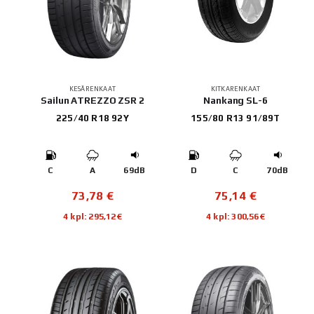
KESÄRENKAAT
KITKARENKAAT
Sailun ATREZZO ZSR 2
Nankang SL-6
225/40 R18 92Y
155/80 R13 91/89T
C
A
69dB
D
C
70dB
73,78
€
75,14
€
4 kpl: 295,12€
4 kpl: 300,56€