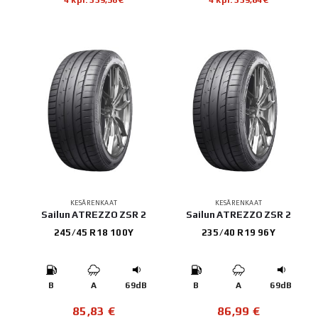
KESÄRENKAAT
KESÄRENKAAT
Sailun ATREZZO ZSR 2
Sailun ATREZZO ZSR 2
245/45 R18 100Y
235/40 R19 96Y
B
A
69dB
B
A
69dB
85,83
€
86,99
€