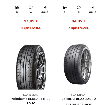
B
A
69dB
B
B
68dB
93,09
€
94,05
€
4 kpl: 372,36€
4 kpl: 376,20€
KESÄRENKAAT
KESÄRENKAAT
Yokohama BLUEARTH-ES
Sailun ATREZZO ZSR 2
ES32
245/45 R19 102Y