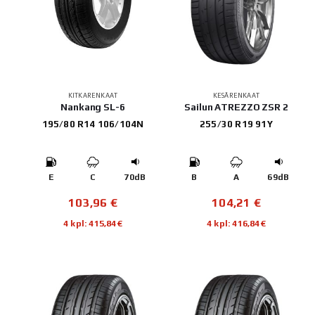
KITKARENKAAT
KESÄRENKAAT
Nankang SL-6
Sailun ATREZZO ZSR 2
195/80 R14 106/104N
255/30 R19 91Y
E
C
70dB
B
A
69dB
103,96
€
104,21
€
4 kpl: 415,84€
4 kpl: 416,84€