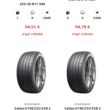
225/45 R17 94V
C
B
68dB
B
A
69dB
94,55
€
94,79
€
4 kpl: 378,20€
4 kpl: 379,16€
KESÄRENKAAT
KESÄRENKAAT
Sailun ATREZZO ZSR 2
Sailun ATREZZO ZSR 2