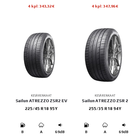
4 kpl: 343,32€
4 kpl: 347,96€
KESÄRENKAAT
KESÄRENKAAT
Sailun ATREZZO ZSR2 EV
Sailun ATREZZO ZSR 2
225/45 R18 95Y
255/35 R18 94Y
B
A
69dB
B
A
69dB