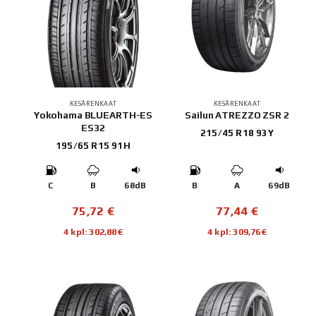
KESÄRENKAAT
KESÄRENKAAT
Yokohama BLUEARTH-ES
Sailun ATREZZO ZSR 2
ES32
215/45 R18 93Y
195/65 R15 91H
C
B
68dB
B
A
69dB
75,72
€
77,44
€
4 kpl: 302,88€
4 kpl: 309,76€