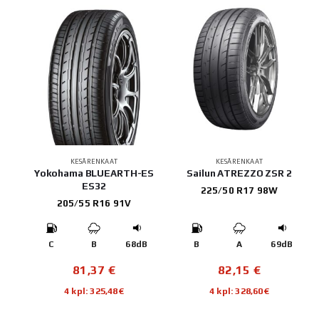
KESÄRENKAAT
KESÄRENKAAT
Yokohama BLUEARTH-ES
Sailun ATREZZO ZSR 2
ES32
225/50 R17 98W
205/55 R16 91V
C
B
68dB
B
A
69dB
81,37
€
82,15
€
4 kpl: 325,48€
4 kpl: 328,60€