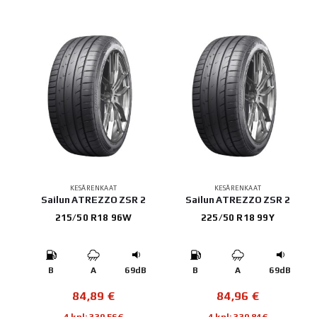
KESÄRENKAAT
KESÄRENKAAT
Sailun ATREZZO ZSR 2
Sailun ATREZZO ZSR 2
215/50 R18 96W
225/50 R18 99Y
B
A
69dB
B
A
69dB
84,89
€
84,96
€
4 kpl: 339,56€
4 kpl: 339,84€