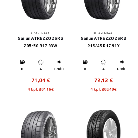
KESÄRENKAAT
KESÄRENKAAT
Sailun ATREZZO ZSR 2
Sailun ATREZZO ZSR 2
205/50 R17 93W
215/45 R17 91Y
B
A
69dB
B
A
69dB
71,04
€
72,12
€
4 kpl: 284,16€
4 kpl: 288,48€