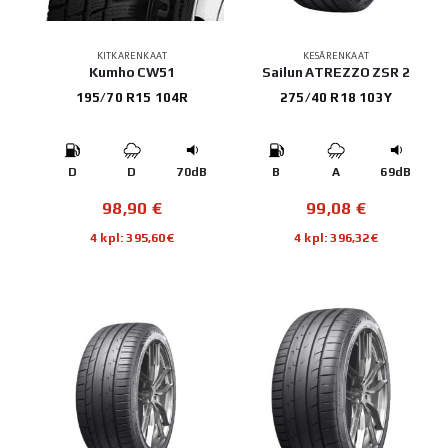
KITKARENKAAT
KESÄRENKAAT
Kumho CW51
Sailun ATREZZO ZSR 2
195/70 R15 104R
275/40 R18 103Y
D
D
70dB
B
A
69dB
98,90
€
99,08
€
4 kpl: 395,60€
4 kpl: 396,32€