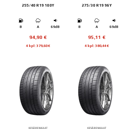
255/40 R19 100Y
275/30 R19 96Y
B
A
69dB
B
A
69dB
94,90
€
95,11
€
4 kpl: 379,60€
4 kpl: 380,44€
KESÄRENKAAT
KESÄRENKAAT