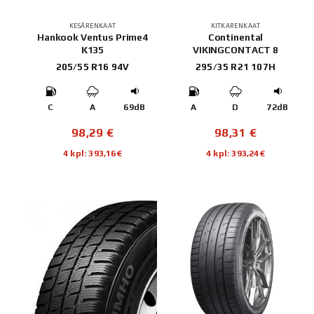
KESÄRENKAAT
KITKARENKAAT
Hankook Ventus Prime4
Continental
K135
VIKINGCONTACT 8
205/55 R16 94V
295/35 R21 107H
C
A
69dB
A
D
72dB
98,29
€
98,31
€
4 kpl: 393,16€
4 kpl: 393,24€