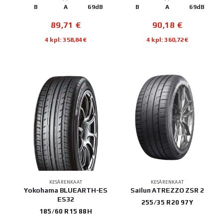
B
A
69dB
B
A
69dB
89,71
€
90,18
€
4 kpl: 358,84€
4 kpl: 360,72€
KESÄRENKAAT
KESÄRENKAAT
Yokohama BLUEARTH-ES
Sailun ATREZZO ZSR 2
ES32
255/35 R20 97Y
185/60 R15 88H