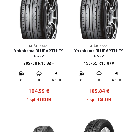
KESÄRENKAAT
KESÄRENKAAT
Yokohama BLUEARTH-ES
Yokohama BLUEARTH-ES
ES32
ES32
205/60 R16 92H
195/55 R16 87V
C
B
68dB
C
B
68dB
104,59
€
105,84
€
4 kpl: 418,36€
4 kpl: 423,36€