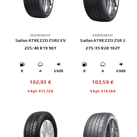
KESÄRENKAAT
KESÄRENKAAT
Sailun ATREZZO ZSR2 EV
Sailun ATREZZO ZSR 2
235/40 R19 96Y
275/35 R20 102Y
B
A
69dB
B
A
69dB
102,93
€
103,59
€
4 kpl: 411,72€
4 kpl: 414,36€