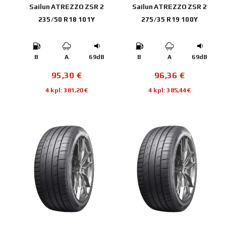
Sailun ATREZZO ZSR 2
Sailun ATREZZO ZSR 2
235/50 R18 101Y
275/35 R19 100Y
B
A
69dB
B
A
69dB
95,30
€
96,36
€
4 kpl: 381,20€
4 kpl: 385,44€