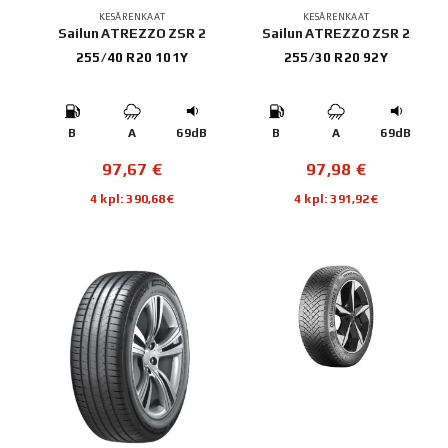
KESÄRENKAAT
KESÄRENKAAT
Sailun ATREZZO ZSR 2
Sailun ATREZZO ZSR 2
255/40 R20 101Y
255/30 R20 92Y
B
A
69dB
B
A
69dB
97,67
€
97,98
€
4 kpl: 390,68€
4 kpl: 391,92€