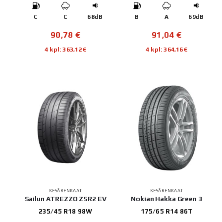
C
C
68dB
B
A
69dB
90,78
€
91,04
€
4 kpl: 363,12€
4 kpl: 364,16€
KESÄRENKAAT
KESÄRENKAAT
Sailun ATREZZO ZSR2 EV
Nokian Hakka Green 3
235/45 R18 98W
175/65 R14 86T