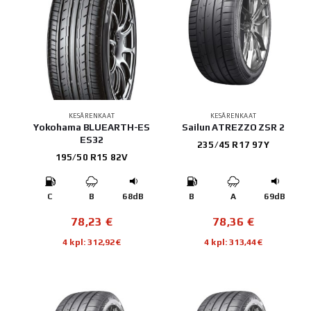
KESÄRENKAAT
KESÄRENKAAT
Yokohama BLUEARTH-ES
Sailun ATREZZO ZSR 2
ES32
235/45 R17 97Y
195/50 R15 82V
C
B
68dB
B
A
69dB
78,23
€
78,36
€
4 kpl: 312,92€
4 kpl: 313,44€