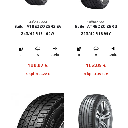
KESÄRENKAAT
KESÄRENKAAT
Sailun ATREZZO ZSR2 EV
Sailun ATREZZO ZSR 2
245/45 R18 100W
255/40 R18 99Y
B
A
69dB
B
A
69dB
100,07
€
102,05
€
4 kpl: 400,28€
4 kpl: 408,20€