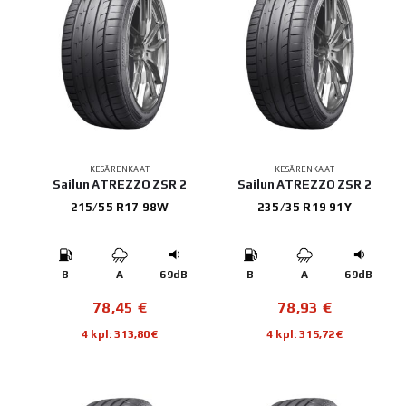
KESÄRENKAAT
KESÄRENKAAT
Sailun ATREZZO ZSR 2
Sailun ATREZZO ZSR 2
215/55 R17 98W
235/35 R19 91Y
B
A
69dB
B
A
69dB
78,45
€
78,93
€
4 kpl: 313,80€
4 kpl: 315,72€