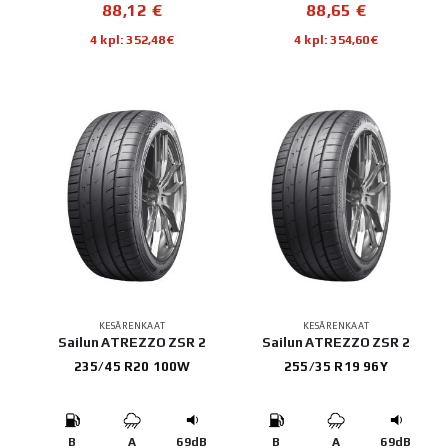
88,12
€
88,65
€
4 kpl: 352,48€
4 kpl: 354,60€
KESÄRENKAAT
KESÄRENKAAT
Sailun ATREZZO ZSR 2
Sailun ATREZZO ZSR 2
235/45 R20 100W
255/35 R19 96Y
B
A
69dB
B
A
69dB