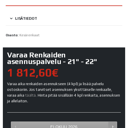
LISÄTIEDOT
Osasto:
Kesärenkaat
Varaa Renkaiden
asennuspalvelu - 21" - 22"
1 812,60€
Varaa aika renkaiden asennukseen (4 kpl) ja lisää palvelu
ostoskoriin. Jos tarvitset asennuksen yksittäiselle renkaalle,
varaa aika
täältä.
Hinta pitää sisällään 4 kpl renkaita, asennuksen
ja allelaiton.
ELOKUU
2026