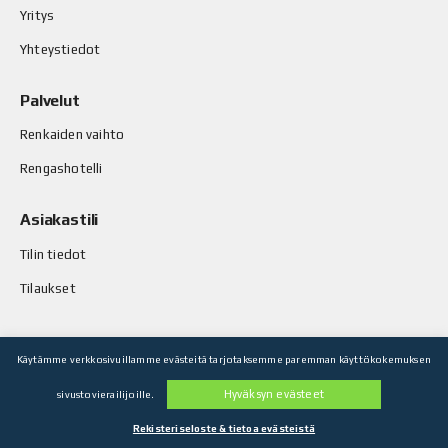
Yritys
Yhteystiedot
Palvelut
Renkaiden vaihto
Rengashotelli
Asiakastili
Tilin tiedot
Tilaukset
Käytämme verkkosivuillamme evästeitä tarjotaksemme paremman käyttökokemuksen
© Stop-Rust Oy. Kaikki oikeudet pidätetään.
Hyväksyn evästeet
sivustovierailijoille.
Toteutus: Legenda Oy
Rekisteriseloste & tietoa evästeistä