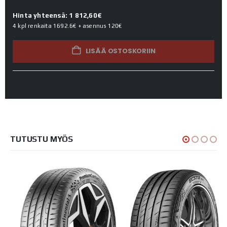
Hinta yhteensä: 1 812,60€
4 kpl renkaita
1692.6€
+ asennus
120€
LISÄÄ OSTOSKORIIN
TUTUSTU MYÖS