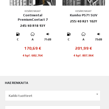
KESÄRENKAAT
KESÄRENKAAT
202
Continental
Kumho PS71 SUV
PremiumContact 7
255/40 R21 102Y
245/40 R18 93Y
B
C
A
71dB
C
A
73dB
170,69
€
201,99
€
4 kpl: 682,76€
4 kpl: 807,96€
HAE RENKAITA
Kaikki tuotteet