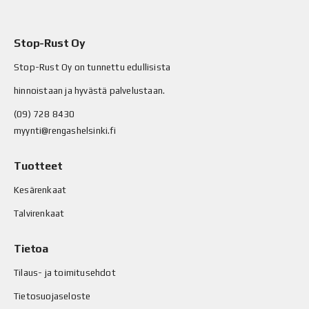
Stop-Rust Oy
Stop-Rust Oy on tunnettu edullisista
hinnoistaan ja hyvästä palvelustaan.
(09) 728 8430
myynti@rengashelsinki.fi
Tuotteet
Kesärenkaat
Talvirenkaat
Tietoa
Tilaus- ja toimitusehdot
Tietosuojaseloste