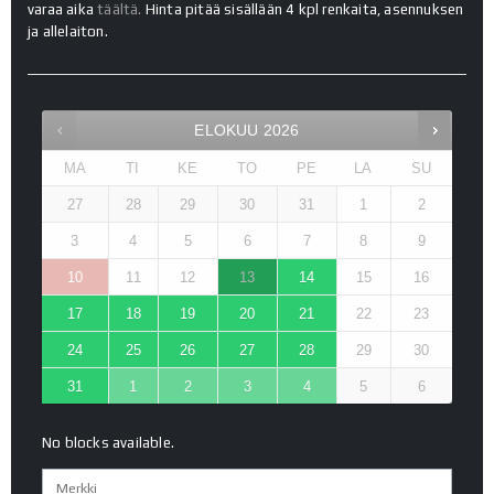
varaa aika
täältä.
Hinta pitää sisällään 4 kpl renkaita, asennuksen
ja allelaiton.
ELOKUU
2026
MA
TI
KE
TO
PE
LA
SU
27
28
29
30
31
1
2
3
4
5
6
7
8
9
10
11
12
13
14
15
16
17
18
19
20
21
22
23
24
25
26
27
28
29
30
31
1
2
3
4
5
6
No blocks available.