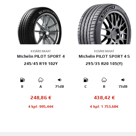
202
KESÄRENKAAT
KESÄRENKAAT
Michelin PILOT SPORT 4
Michelin PILOT SPORT 4 S
245/45 R19 102Y
295/35 R20 105(Y)
B
B
A
71dB
C
B
73dB
248,86
€
438,42
€
4 kpl: 995,44€
4 kpl: 1 753,68€