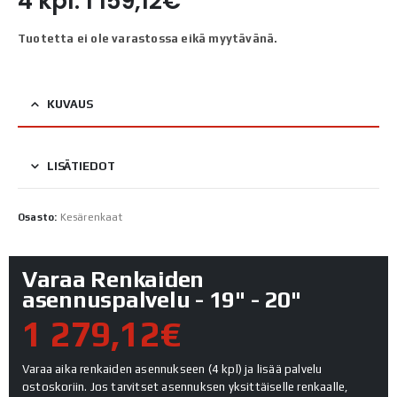
4 kpl: 1 159,12€
Tuotetta ei ole varastossa eikä myytävänä.
KUVAUS
LISÄTIEDOT
Osasto:
Kesärenkaat
Varaa Renkaiden
asennuspalvelu - 19" - 20"
1 279,12€
Varaa aika renkaiden asennukseen (4 kpl) ja lisää palvelu
ostoskoriin. Jos tarvitset asennuksen yksittäiselle renkaalle,