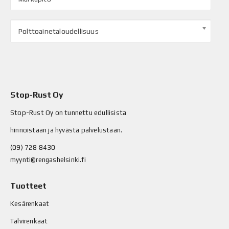
Polttoainetaloudellisuus
Stop-Rust Oy
Stop-Rust Oy on tunnettu edullisista
hinnoistaan ja hyvästä palvelustaan.
(09) 728 8430
myynti@rengashelsinki.fi
Tuotteet
Kesärenkaat
Talvirenkaat