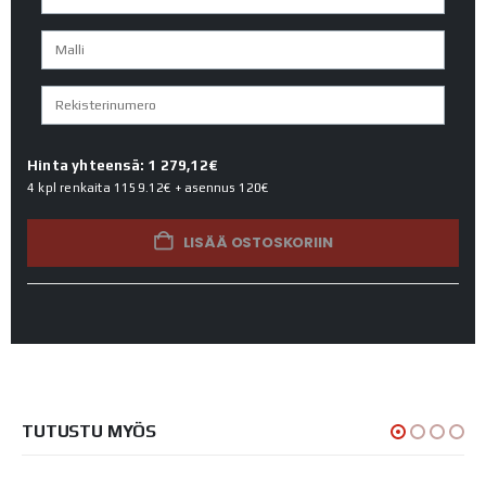
Hinta yhteensä: 1 279,12€
4 kpl renkaita
1159.12€
+ asennus
120€
LISÄÄ OSTOSKORIIN
TUTUSTU MYÖS