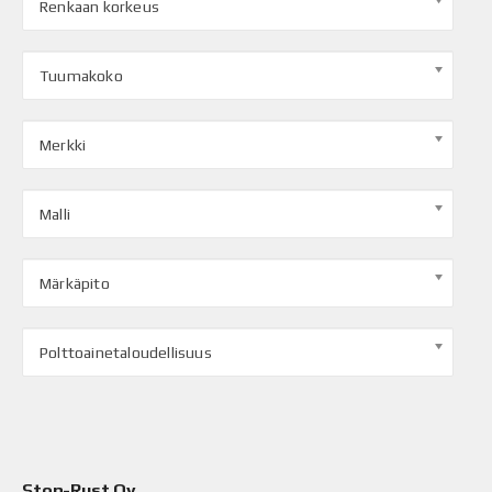
Renkaan korkeus
Tuumakoko
Merkki
Malli
Märkäpito
Polttoainetaloudellisuus
Stop-Rust Oy