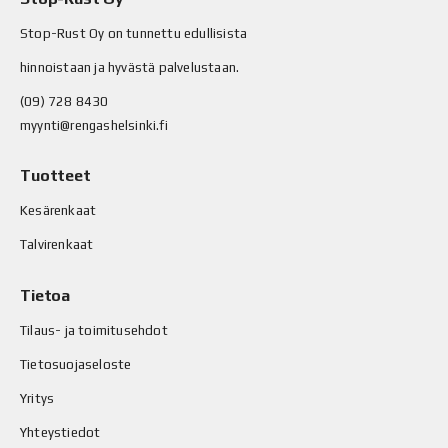
Stop-Rust Oy on tunnettu edullisista
hinnoistaan ja hyvästä palvelustaan.
(09) 728 8430
myynti@rengashelsinki.fi
Tuotteet
Kesärenkaat
Talvirenkaat
Tietoa
Tilaus- ja toimitusehdot
Tietosuojaseloste
Yritys
Yhteystiedot