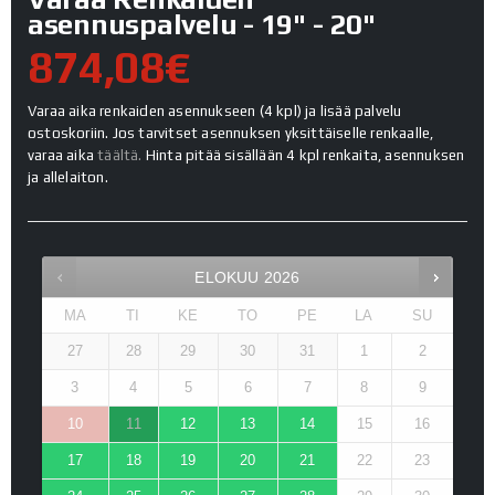
asennuspalvelu - 19" - 20"
874,08€
Varaa aika renkaiden asennukseen (4 kpl) ja lisää palvelu
ostoskoriin. Jos tarvitset asennuksen yksittäiselle renkaalle,
varaa aika
täältä.
Hinta pitää sisällään 4 kpl renkaita, asennuksen
ja allelaiton.
ELOKUU
2026
MA
TI
KE
TO
PE
LA
SU
27
28
29
30
31
1
2
3
4
5
6
7
8
9
10
11
12
13
14
15
16
17
18
19
20
21
22
23