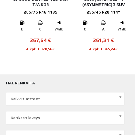
T/A KO3
(ASYMMETRIC) 3 SUV
265/75 R16 119S
295/45 R20 114Y
B
E
C
74dB
C
A
71dB
267,64
€
261,31
€
4 kpl: 1 070,56€
4 kpl: 1 045,24€
HAE RENKAITA
Kaikki tuotteet
Renkaan leveys