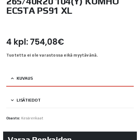
265/40R20 104(Y) KUMHO
ECSTA PS91 XL
4 kpl: 754,08€
Tuotetta ei ole varastossa eikä myytävänä.
KUVAUS
LISÄTIEDOT
Osasto:
Kesärenkaat
Varaa Renkaiden