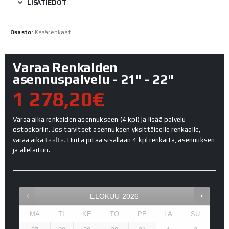
LISÄTIEDOT
Osasto:
Kesärenkaat
Varaa Renkaiden
asennuspalvelu - 21" - 22"
1 278,20€
Varaa aika renkaiden asennukseen (4 kpl) ja lisää palvelu
ostoskoriin. Jos tarvitset asennuksen yksittäiselle renkaalle,
varaa aika
täältä.
Hinta pitää sisällään 4 kpl renkaita, asennuksen
ja allelaiton.
ELOKUU
2026
MA
TI
KE
TO
PE
LA
SU