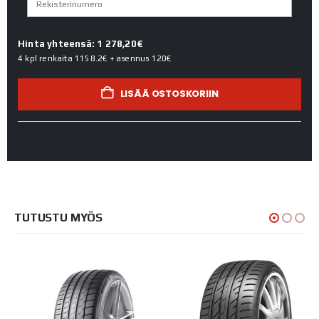
Hinta yhteensä: 1 278,20€
4 kpl renkaita
1158.2€
+ asennus
120€
LISÄÄ OSTOSKORIIN
TUTUSTU MYÖS