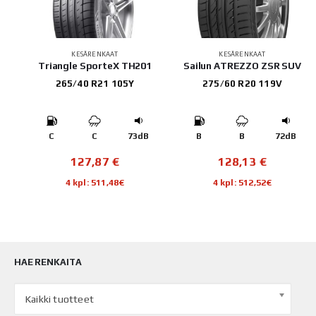
KESÄRENKAAT
KESÄRENKAAT
202
Triangle SporteX TH201
Sailun ATREZZO ZSR SUV
265/40 R21 105Y
275/60 R20 119V
B
C
C
73dB
B
B
72dB
127,87
€
128,13
€
4 kpl: 511,48€
4 kpl: 512,52€
HAE RENKAITA
Kaikki tuotteet