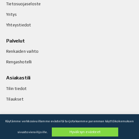
Tietosuojaseloste
Yritys
Yhteystiedot
Palvelut
Renkaiden vaihto
Rengashotelli
Asiakastili
Tilin tiedot
Tilaukset
Käytämme verkkosivuillamme evästeitä tarjotaksemme paremman käyttökokemuksen
© Stop-Rust Oy. Kaikki oikeudet pidätetään.
Hyväksyn evästeet
sivustovierailijoille.
Toteutus: Legenda Oy