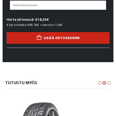
Hinta yhteensä: 618,36€
4 kpl renkaita
498.36€
+ asennus
120€
LISÄÄ OSTOSKORIIN
TUTUSTU MYÖS