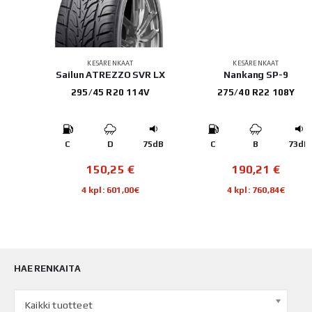
KESÄRENKAAT
KESÄRENKAAT
EV
Sailun ATREZZO SVR LX
Nankang SP-9
295/45 R20 114V
275/40 R22 108Y
B
C
D
75dB
C
B
73dB
150,25
€
190,21
€
4 kpl: 601,00€
4 kpl: 760,84€
HAE RENKAITA
Kaikki tuotteet