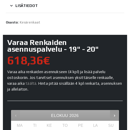
LISÄTIEDOT
Osasto:
Kesärenkaat
Varaa Renkaiden
asennuspalvelu - 19" - 20"
618,36€
Varaa aika renkaiden asennukseen (4 kpl) ja lisää palvelu
ostoskoriin. Jos tarvitset asennuksen yksittäiselle renkaalle,
varaa aika
täältä.
Hinta pitää sisällään 4 kpl renkaita, asennuksen
ja allelaiton.
ELOKUU
2026
MA
TI
KE
TO
PE
LA
SU