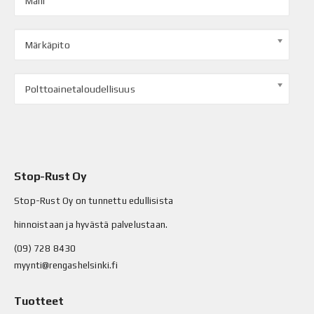
Malli
Märkäpito
Polttoainetaloudellisuus
Stop-Rust Oy
Stop-Rust Oy on tunnettu edullisista
hinnoistaan ja hyvästä palvelustaan.
(09) 728 8430
myynti@rengashelsinki.fi
Tuotteet