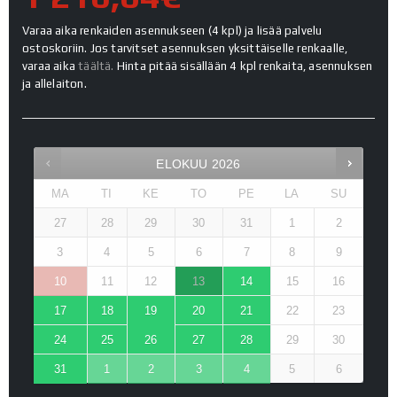
Varaa aika renkaiden asennukseen (4 kpl) ja lisää palvelu
ostoskoriin. Jos tarvitset asennuksen yksittäiselle renkaalle,
varaa aika
täältä.
Hinta pitää sisällään 4 kpl renkaita, asennuksen
ja allelaiton.
ELOKUU
2026
MA
TI
KE
TO
PE
LA
SU
27
28
29
30
31
1
2
3
4
5
6
7
8
9
10
11
12
13
14
15
16
17
18
19
20
21
22
23
24
25
26
27
28
29
30
31
1
2
3
4
5
6