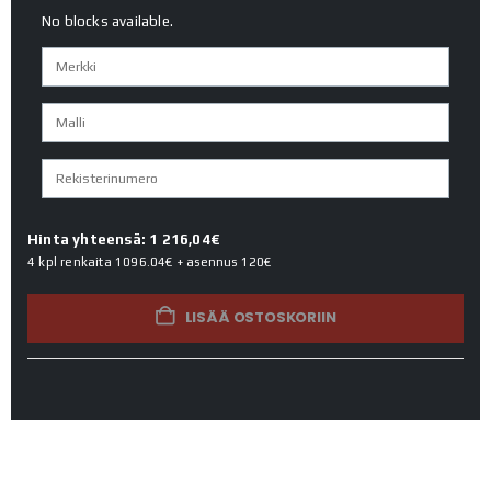
No blocks available.
Hinta yhteensä: 1 216,04€
4 kpl renkaita
1096.04€
+ asennus
120€
LISÄÄ OSTOSKORIIN