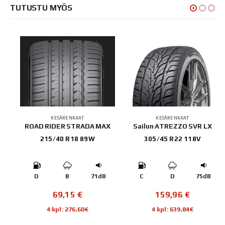
TUTUSTU MYÖS
KESÄRENKAAT
KESÄRENKAAT
RT
ROAD RIDER STRADA MAX
Sailun ATREZZO SVR LX
215/40 R18 89W
305/45 R22 118V
B
D
B
71dB
C
D
75dB
69,15
€
159,96
€
4 kpl: 276,60€
4 kpl: 639,84€