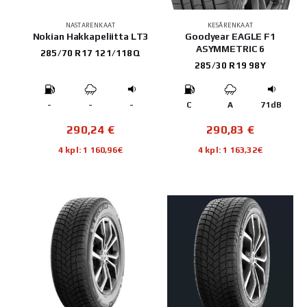
NASTARENKAAT
KESÄRENKAAT
Nokian Hakkapeliitta LT3
Goodyear EAGLE F1
ASYMMETRIC 6
285/70 R17 121/118Q
285/30 R19 98Y
-
-
-
C
A
71dB
290,24
€
290,83
€
4 kpl: 1 160,96€
4 kpl: 1 163,32€