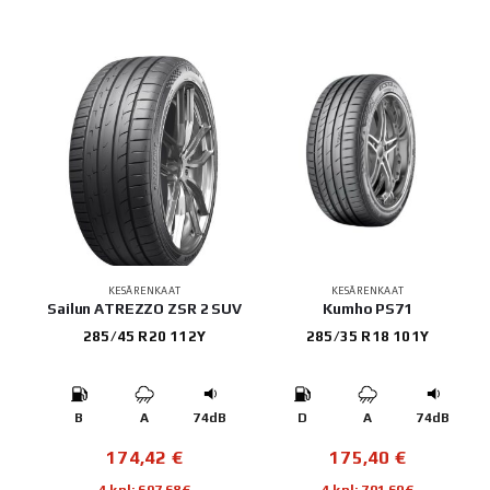
KESÄRENKAAT
KESÄRENKAAT
Sailun ATREZZO ZSR 2 SUV
Kumho PS71
285/45 R20 112Y
285/35 R18 101Y
B
A
74dB
D
A
74dB
174,42
€
175,40
€
4 kpl: 697,68€
4 kpl: 701,60€