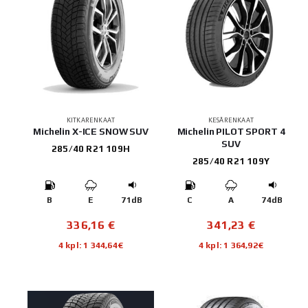
KITKARENKAAT
KESÄRENKAAT
Michelin X-ICE SNOW SUV
Michelin PILOT SPORT 4
SUV
285/40 R21 109H
285/40 R21 109Y
B
E
71dB
C
A
74dB
336,16
€
341,23
€
4 kpl: 1 344,64€
4 kpl: 1 364,92€