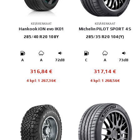
KESÄRENKAAT
KESÄRENKAAT
Hankook iON evo IK01
Michelin PILOT SPORT 4 S
285/40 R20 108Y
285/35 R20 104(Y)
A
A
72dB
C
A
73dB
316,84
€
317,14
€
4 kpl: 1 267,36€
4 kpl: 1 268,56€