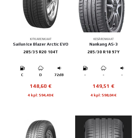
KITKARENKAAT
KESÄRENKAAT
Sailun Ice Blazer Arctic EVO
Nankang AS-3
285/35 R20 104T
285/30 R18 97Y
C
D
72dB
-
-
-
148,60
€
149,51
€
4 kpl: 594,40€
4 kpl: 598,04€