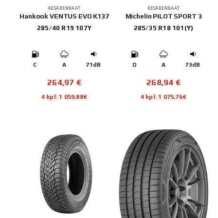
KESÄRENKAAT
KESÄRENKAAT
Hankook VENTUS EVO K137
Michelin PILOT SPORT 3
285/40 R19 107Y
285/35 R18 101(Y)
C
A
71dB
D
A
73dB
264,97
€
268,94
€
4 kpl: 1 059,88€
4 kpl: 1 075,76€