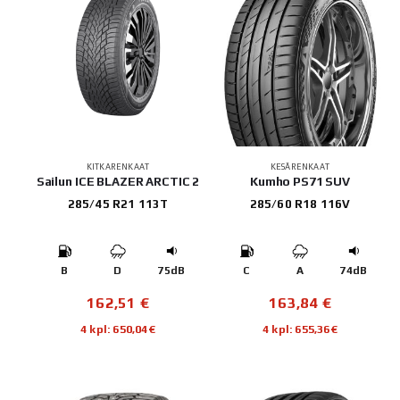
KITKARENKAAT
KESÄRENKAAT
Sailun ICE BLAZER ARCTIC 2
Kumho PS71 SUV
285/45 R21 113T
285/60 R18 116V
B
D
75dB
C
A
74dB
162,51
€
163,84
€
4 kpl: 650,04€
4 kpl: 655,36€