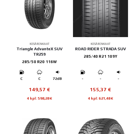
KESÄRENKAAT
KESÄRENKAAT
Triangle AdvanteX SUV
ROAD RIDER STRADA SUV
TR259
285/40 R21 109Y
285/50 R20 116W
C
C
72dB
-
-
-
149,57
€
155,37
€
4 kpl: 598,28€
4 kpl: 621,48€