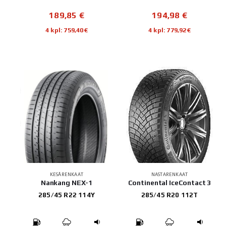
189,85
€
194,98
€
4 kpl: 759,40€
4 kpl: 779,92€
KESÄRENKAAT
NASTARENKAAT
Nankang NEX-1
Continental IceContact 3
285/45 R22 114Y
285/45 R20 112T