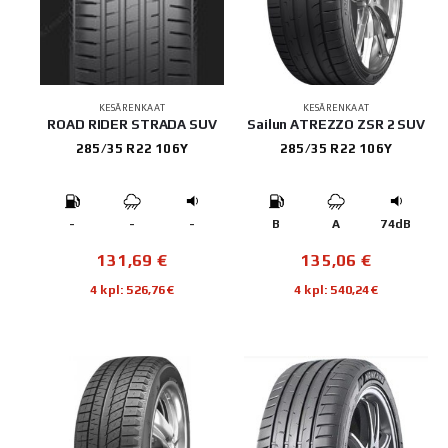
KESÄRENKAAT
KESÄRENKAAT
ROAD RIDER STRADA SUV
Sailun ATREZZO ZSR 2 SUV
285/35 R22 106Y
285/35 R22 106Y
-
-
-
B
A
74dB
131,69
€
135,06
€
4 kpl: 526,76€
4 kpl: 540,24€