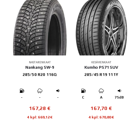
NASTARENKAAT
KESÄRENKAAT
Nankang SW-9
Kumho PS71 SUV
285/50 R20 116Q
285/45 R19 111Y
-
-
-
C
A
75dB
167,28
€
167,70
€
4 kpl: 669,12€
4 kpl: 670,80€