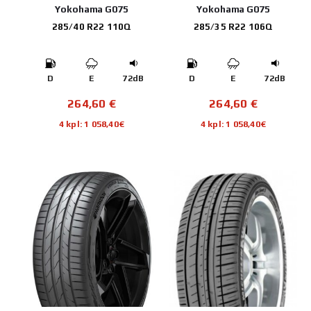
Yokohama G075
Yokohama G075
285/40 R22 110Q
285/35 R22 106Q
D
E
72dB
D
E
72dB
264,60
€
264,60
€
4 kpl: 1 058,40€
4 kpl: 1 058,40€