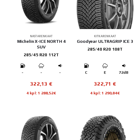
NASTARENKAAT
KITKARENKAAT
Michelin X-ICE NORTH 4
Goodyear ULTRAGRIP ICE 3
SUV
285/40 R20 108T
285/45 R20 112T
-
-
-
C
E
72dB
322,13
€
322,71
€
4 kpl: 1 288,52€
4 kpl: 1 290,84€