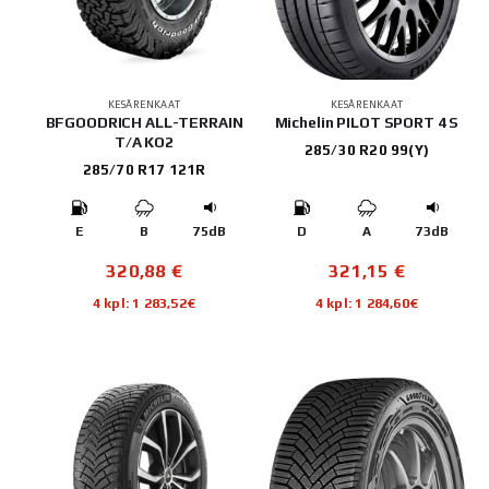
KESÄRENKAAT
KESÄRENKAAT
BFGOODRICH ALL-TERRAIN
Michelin PILOT SPORT 4 S
T/A KO2
285/30 R20 99(Y)
285/70 R17 121R
E
B
75dB
D
A
73dB
320,88
€
321,15
€
4 kpl: 1 283,52€
4 kpl: 1 284,60€