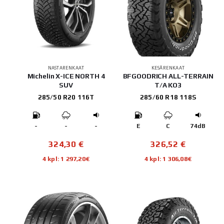
NASTARENKAAT
KESÄRENKAAT
Michelin X-ICE NORTH 4
BFGOODRICH ALL-TERRAIN
SUV
T/A KO3
285/50 R20 116T
285/60 R18 118S
-
-
-
E
C
74dB
324,30
€
326,52
€
4 kpl: 1 297,20€
4 kpl: 1 306,08€