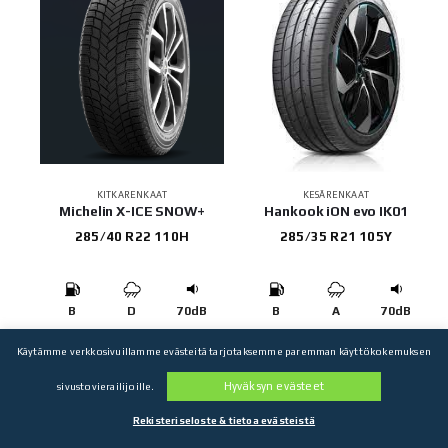
KITKARENKAAT
KESÄRENKAAT
Michelin X-ICE SNOW+
Hankook iON evo IK01
285/40 R22 110H
285/35 R21 105Y
B
D
70dB
B
A
70dB
343,28
€
346,52
€
Käytämme verkkosivuillamme evästeitä tarjotaksemme paremman käyttökokemuksen
4 kpl: 1 373,12€
4 kpl: 1 386,08€
Hyväksyn evästeet
sivustovierailijoille.
Rekisteriseloste & tietoa evästeistä