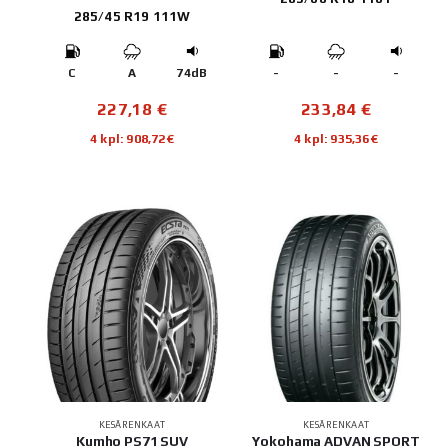
285/45 R19 111W
C
A
74dB
-
-
-
227,18
€
233,84
€
4 kpl: 908,72€
4 kpl: 935,36€
KESÄRENKAAT
KESÄRENKAAT
Kumho PS71 SUV
Yokohama ADVAN SPORT