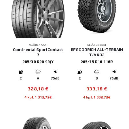
KESÄRENKAAT
KESÄRENKAAT
Continental SportContact
BFGOODRICH ALL-TERRAIN
7
T/A KO2
285/30 R20 99(Y
285/75 R16 116R
C
A
75dB
E
B
75dB
328,18
€
333,18
€
4 kpl: 1 312,72€
4 kpl: 1 332,72€