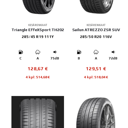
KESÄRENKAAT
KESÄRENKAAT
Triangle EffeXSport TH202
Sailun ATREZZO ZSR SUV
285/45 R19 111Y
285/50 R20 116V
C
A
75dB
B
A
72dB
128,67
€
129,51
€
4 kpl: 514,68€
4 kpl: 518,04€