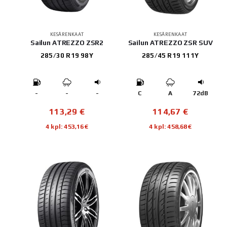
KESÄRENKAAT
KESÄRENKAAT
Sailun ATREZZO ZSR2
Sailun ATREZZO ZSR SUV
285/30 R19 98Y
285/45 R19 111Y
-
-
-
C
A
72dB
113,29
€
114,67
€
4 kpl: 453,16€
4 kpl: 458,68€