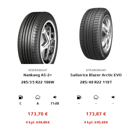
KESÄRENKAAT
KITKARENKAAT
Nankang AS-2+
Sailun Ice Blazer Arctic EVO
285/35 R22 106W
285/40 R22 110T
C
A
71dB
-
-
-
173,70
€
173,87
€
4 kpl: 694,80€
4 kpl: 695,48€