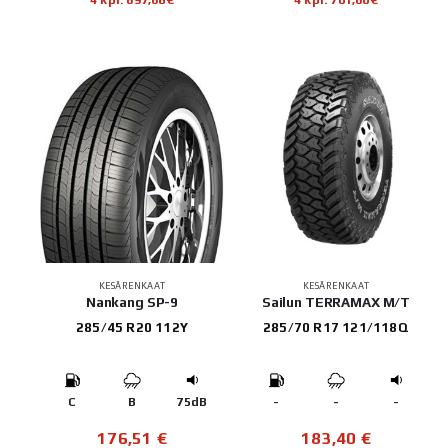
KESÄRENKAAT
KESÄRENKAAT
Nankang SP-9
Sailun TERRAMAX M/T
285/45 R20 112Y
285/70 R17 121/118Q
C
B
75dB
-
-
-
176,51
€
183,40
€