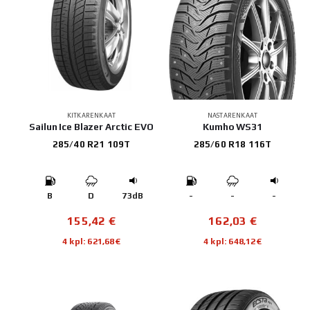
KITKARENKAAT
NASTARENKAAT
Sailun Ice Blazer Arctic EVO
Kumho WS31
285/40 R21 109T
285/60 R18 116T
B
D
73dB
-
-
-
155,42
€
162,03
€
4 kpl: 621,68€
4 kpl: 648,12€