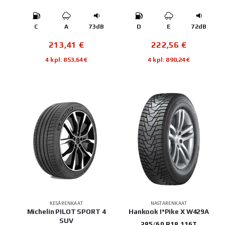
C
A
73dB
D
E
72dB
213,41
€
222,56
€
4 kpl: 853,64€
4 kpl: 890,24€
KESÄRENKAAT
NASTARENKAAT
Michelin PILOT SPORT 4
Hankook I*Pike X W429A
SUV
285/60 R18 116T