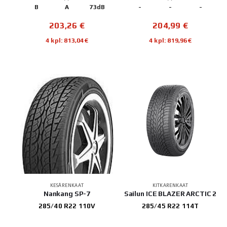
B
A
73dB
-
-
-
203,26
€
204,99
€
4 kpl: 813,04€
4 kpl: 819,96€
KESÄRENKAAT
KITKARENKAAT
Nankang SP-7
Sailun ICE BLAZER ARCTIC 2
285/40 R22 110V
285/45 R22 114T