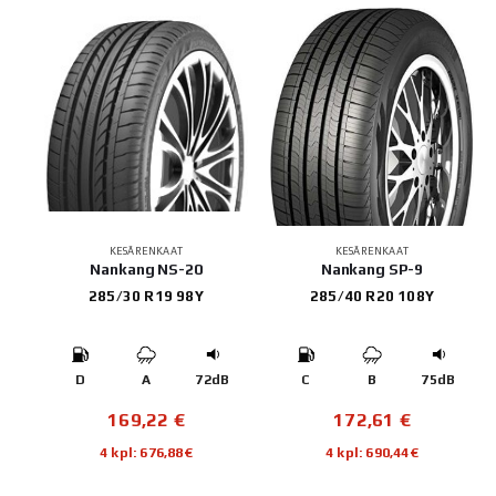
KESÄRENKAAT
KESÄRENKAAT
Nankang NS-20
Nankang SP-9
285/30 R19 98Y
285/40 R20 108Y
D
A
72dB
C
B
75dB
169,22
€
172,61
€
4 kpl: 676,88€
4 kpl: 690,44€