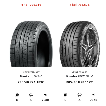
4 kpl: 706,04€
4 kpl: 733,60€
KITKARENKAAT
KESÄRENKAAT
Nankang WS-1
Kumho PS71 SUV
285/40 R21 109Q
285/45 R20 112Y
D
C
72dB
C
A
73dB