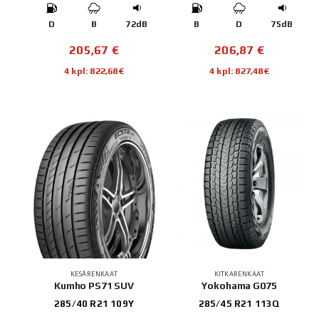
D
B
72dB
B
D
75dB
205,67
€
206,87
€
4 kpl: 822,68€
4 kpl: 827,48€
KESÄRENKAAT
KITKARENKAAT
Kumho PS71 SUV
Yokohama G075
285/40 R21 109Y
285/45 R21 113Q