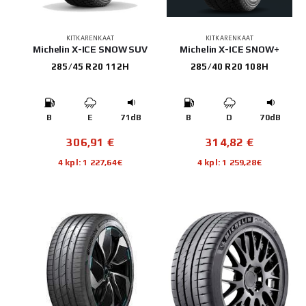
KITKARENKAAT
KITKARENKAAT
Michelin X-ICE SNOW SUV
Michelin X-ICE SNOW+
285/45 R20 112H
285/40 R20 108H
B
E
71dB
B
D
70dB
306,91
€
314,82
€
4 kpl: 1 227,64€
4 kpl: 1 259,28€