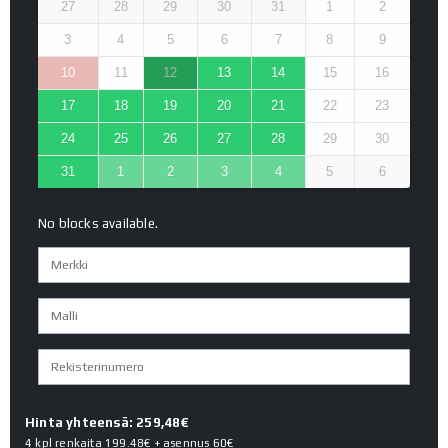
27
28
29
30
31
1
2
3
4
5
6
7
8
9
10
11
12
13
14
15
16
17
18
19
20
21
22
23
24
25
26
27
28
29
30
31
1
2
3
4
5
6
No blocks available.
Hinta yhteensä: 259,48€
4 kpl renkaita
199.48€
+ asennus
60€