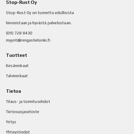
Stop-Rust Oy
Stop-Rust Oy on tunnettu edullisista
hinnoistaan ja hyvästä palvelustaan.
(09) 728 8430
myynti@rengashelsinki.fi
Tuotteet
Kesärenkaat
Talvirenkaat
Tietoa
Tilaus- ja toimitusehdot
Tietosuojaseloste
Yritys
Yhteystiedot