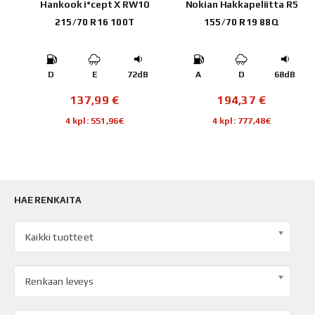
e+
Hankook i*cept X RW10
Nokian Hakkapeliitta R5
215/70 R16 100T
155/70 R19 88Q
B
D
E
72dB
A
D
68dB
137,99
€
194,37
€
4 kpl: 551,96€
4 kpl: 777,48€
HAE RENKAITA
Kaikki tuotteet
Renkaan leveys