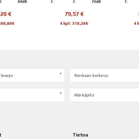
D
69dB
C
C
72dB
C
,20
€
79,57
€
 588,80€
4 kpl: 318,28€
4 
 leveys
Renkaan korkeus
Märkäpito
t
Tietoa