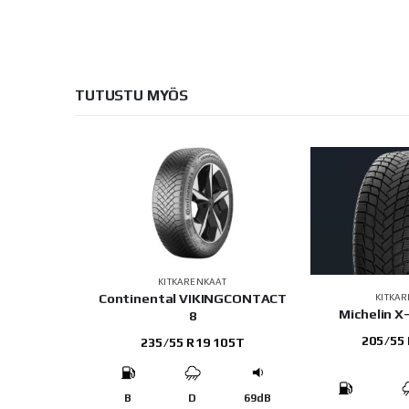
TUTUSTU MYÖS
KITKARENKAAT
Continental VIKINGCONTACT
AT
KITKA
ink PL01
Michelin 
8
 99R
205/55
235/55 R19 105T
B
D
69dB