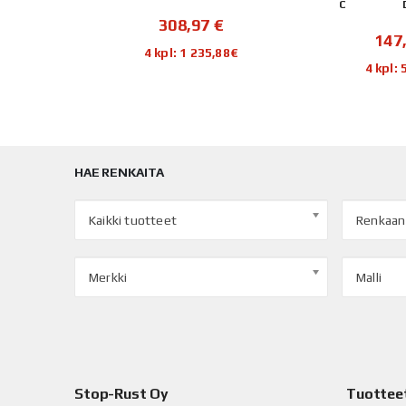
72dB
C
308,97
€
€
147
4 kpl: 1 235,88€
88€
4 kpl:
HAE RENKAITA
Kaikki tuotteet
Renkaan
Merkki
Malli
Stop-Rust Oy
Tuottee