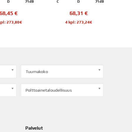
D
71dB
C
D
71dB
B
68,45
€
68,31
€
kpl: 273,80€
4 kpl: 273,24€
Tuumakoko
Polttoainetaloudellisuus
Palvelut