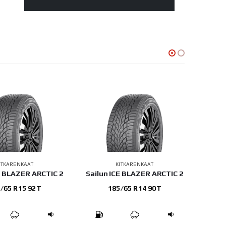
ITKARENKAAT
KITKARENKAAT
E BLAZER ARCTIC 2
Sailun ICE BLAZER ARCTIC 2
Sailu
/65 R15 92T
185/65 R14 90T