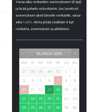
Varaa aika renkaiden asennukseen (4 kpl)
ja lisää palvelu ostoskoriin. Jos tarvitset
asennuksen yksittäiselle renkaalle, varaa
aika
täältä.
Hinta pitää sisällään 4 kpl
renkaita, asennuksen ja allelaiton.
ELOKUU
2026
MA
TI
KE
TO
PE
LA
SU
27
28
29
30
31
1
2
3
4
5
6
7
8
9
10
11
12
13
14
15
16
17
18
19
20
21
22
23
24
25
26
27
28
29
30