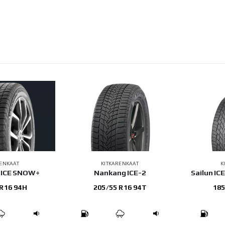
RENKAAT
KITKARENKAAT
K
X-ICE SNOW+
Nankang ICE-2
Sailun IC
 R16 94H
205/55 R16 94T
185