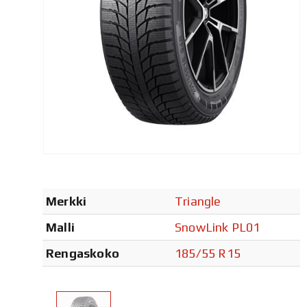
Merkki
Triangle
Malli
SnowLink PL01
Rengaskoko
185/55 R15