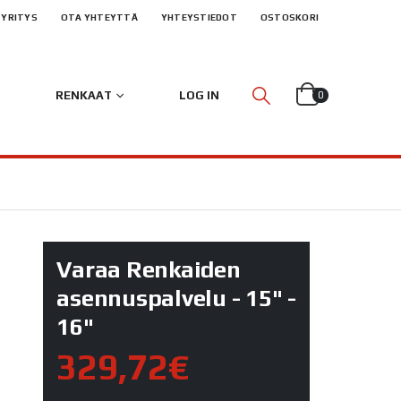
YRITYS
OTA YHTEYTTÄ
YHTEYSTIEDOT
OSTOSKORI
RENKAAT
LOG IN
0
Varaa Renkaiden
asennuspalvelu - 15" -
16"
329,72€