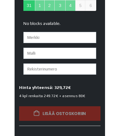
31
1
2
3
4
5
6
No blocks available.
Hinta yhteensä: 329,72€
4 kpl renkaita
249.72€
+ asennus
80€
LISÄÄ OSTOSKORIIN