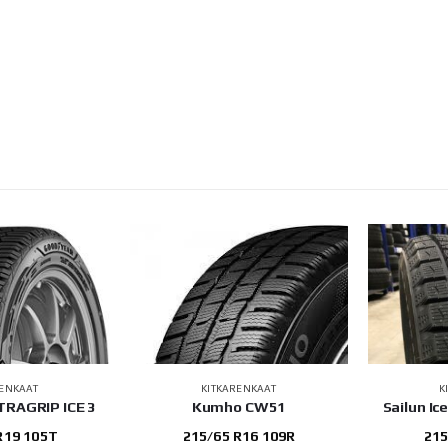
RENKAAT
KITKARENKAAT
K
TRAGRIP ICE 3
Kumho CW51
Sailun Ic
R19 105T
215/65 R16 109R
215