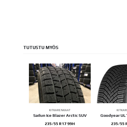
TUTUSTU MYÖS
AT
KITKARENKAAT
KITKA
S71
Sailun Ice Blazer Arctic SUV
Goodyear UL
109H
235/55 R17 99H
235/55 