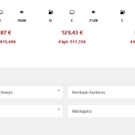
E
70dB
D
C
71dB
C
,87
€
129,43
€
1 015,48€
4 kpl: 517,72€
4 
 leveys
Renkaan korkeus
Märkäpito