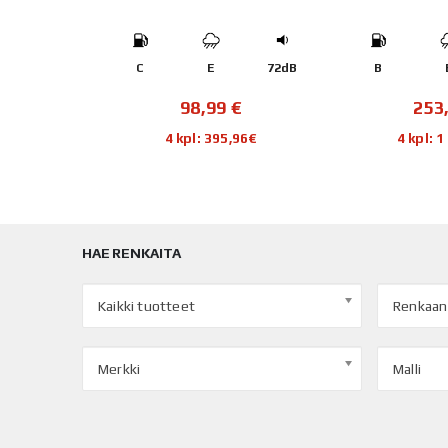
72dB
C
E
72dB
B
€
98,99
€
253
56€
4 kpl: 395,96€
4 kpl: 
HAE RENKAITA
Kaikki tuotteet
Renkaan
Merkki
Malli