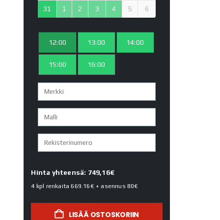
31
1
2
3
4
5
6
12:00
13:00
14:00
15:00
16:00
Hinta yhteensä: 749,16€
4 kpl renkaita
669.16€
+ asennus
80€
LISÄÄ OSTOSKORIIN