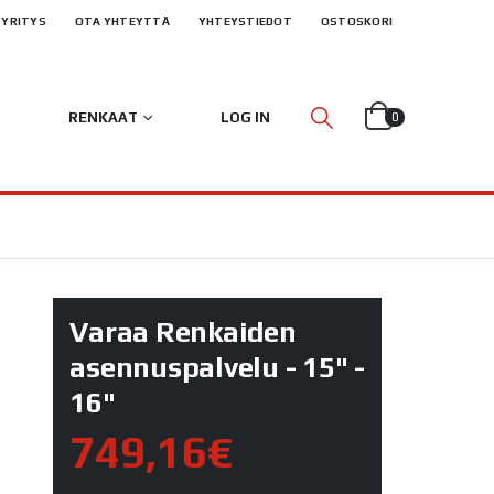
YRITYS
OTA YHTEYTTÄ
YHTEYSTIEDOT
OSTOSKORI
RENKAAT
LOG IN
0
Varaa Renkaiden
asennuspalvelu - 15" -
16"
749,16€