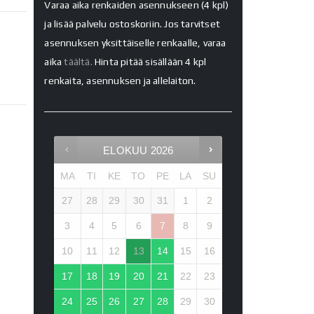
Varaa aika renkaiden asennukseen (4 kpl)
ja lisää palvelu ostoskoriin. Jos tarvitset
asennuksen yksittäiselle renkaalle, varaa
aika
täältä.
Hinta pitää sisällään 4 kpl
renkaita, asennuksen ja allelaiton.
ELOKUU
2026
MA
TI
KE
TO
PE
LA
SU
27
28
29
30
31
1
2
3
4
5
6
7
8
9
10
11
12
13
14
15
16
17
18
19
20
21
22
23
24
25
26
27
28
29
30