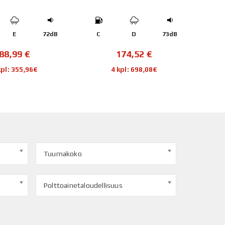
E
72dB
C
D
73dB
C
88,99
€
174,52
€
kpl: 355,96€
4 kpl: 698,08€
Tuumakoko
Polttoainetaloudellisuus