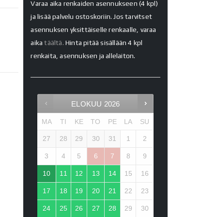
Varaa aika renkaiden asennukseen (4 kpl)
ja lisää palvelu ostoskoriin. Jos tarvitset
asennuksen yksittäiselle renkaalle, varaa
aika
täältä.
Hinta pitää sisällään 4 kpl
renkaita, asennuksen ja allelaiton.
ELOKUU
2026
MA
TI
KE
TO
PE
LA
SU
27
28
29
30
31
1
2
3
4
5
6
7
8
9
10
11
12
13
14
15
16
17
18
19
20
21
22
23
24
25
26
27
28
29
30