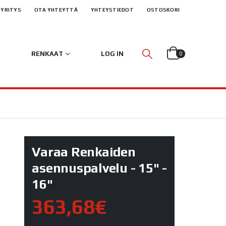
YRITYS
OTA YHTEYTTÄ
YHTEYSTIEDOT
OSTOSKORI
RENKAAT
LOG IN
0
Varaa Renkaiden
asennuspalvelu - 15" -
16"
363,68€