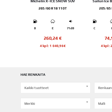
Michelin X-ICE SNOW SUV
Sailun Ice 
265/60 R18 110T
205/65
103H
69dB
B
E
71dB
C
€
260,24
€
74
,80€
4 kpl: 1 040,96€
4 kpl:
HAE RENKAITA
Kaikki tuotteet
Renkaan
Merkki
Malli