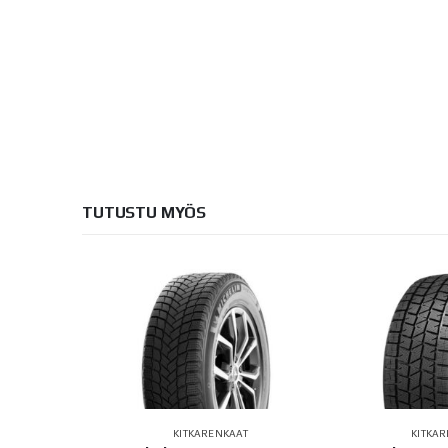
TUTUSTU MYÖS
AT
INGCONTACT
KITKARENKAAT
KITKA