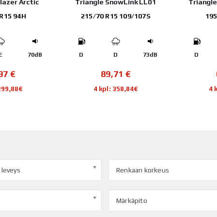
Blazer Arctic
Triangle SnowLink LL01
Triangl
 R15 94H
215/70 R15 109/107S
195
E
70dB
D
D
73dB
D
,97
€
89,71
€
 299,88€
4 kpl: 358,84€
4 
 leveys
Renkaan korkeus
Märkäpito