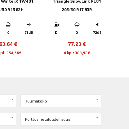
e WinterX TW401
Triangle SnowLink PL01
Mi
/50 R15 82H
205/50 R17 93R
C
71dB
D
D
72dB
D
63,64
€
77,23
€
kpl: 254,56€
4 kpl: 308,92€
Tuumakoko
Polttoainetaloudellisuus