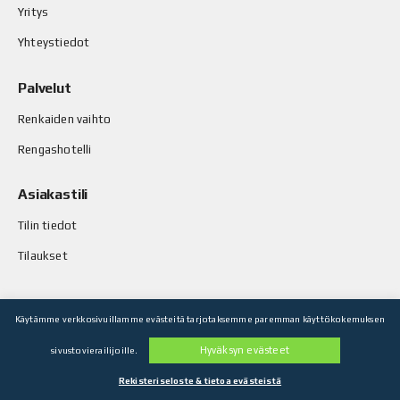
Yritys
Yhteystiedot
Palvelut
Renkaiden vaihto
Rengashotelli
Asiakastili
Tilin tiedot
Tilaukset
Käytämme verkkosivuillamme evästeitä tarjotaksemme paremman käyttökokemuksen
© Stop-Rust Oy. Kaikki oikeudet pidätetään.
Hyväksyn evästeet
sivustovierailijoille.
Toteutus: Legenda Oy
Rekisteriseloste & tietoa evästeistä