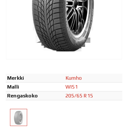
Merkki
Kumho
Malli
WI51
Rengaskoko
205/65 R15