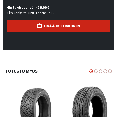
Hinta yhteensä: 469,00€
4 kpl renkaita
389€
+ asennus
80€
LISÄÄ OSTOSKORIIN
TUTUSTU MYÖS