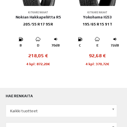
KITKARENKAAT
KITKARENKAAT
E 3
Nokian Hakkapeliitta R5
Yokohama IG53
205/55 R17 95R
195/65 R15 91T
B
B
D
70dB
C
E
72dB
218,05
€
92,68
€
4 kpl: 872,20€
4 kpl: 370,72€
HAE RENKAITA
Kaikki tuotteet