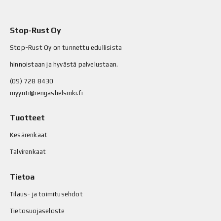
Stop-Rust Oy
Stop-Rust Oy on tunnettu edullisista
hinnoistaan ja hyvästä palvelustaan.
(09) 728 8430
myynti@rengashelsinki.fi
Tuotteet
Kesärenkaat
Talvirenkaat
Tietoa
Tilaus- ja toimitusehdot
Tietosuojaseloste