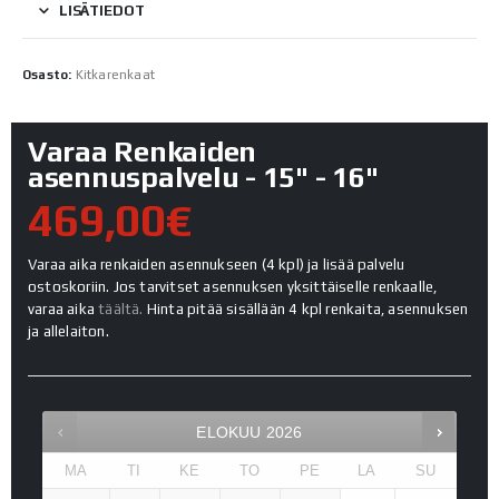
LISÄTIEDOT
Osasto:
Kitkarenkaat
Varaa Renkaiden
asennuspalvelu - 15" - 16"
469,00€
Varaa aika renkaiden asennukseen (4 kpl) ja lisää palvelu
ostoskoriin. Jos tarvitset asennuksen yksittäiselle renkaalle,
varaa aika
täältä.
Hinta pitää sisällään 4 kpl renkaita, asennuksen
ja allelaiton.
ELOKUU
2026
MA
TI
KE
TO
PE
LA
SU