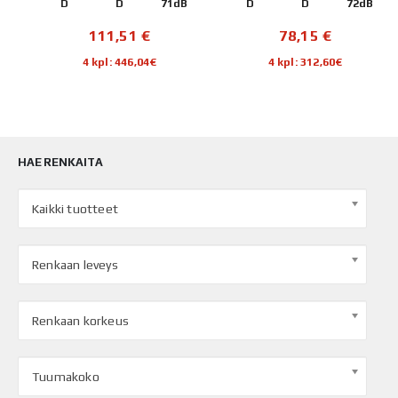
B
D
D
71dB
D
D
72dB
111,51
€
78,15
€
4 kpl: 446,04€
4 kpl: 312,60€
HAE RENKAITA
Kaikki tuotteet
Renkaan leveys
Renkaan korkeus
Tuumakoko