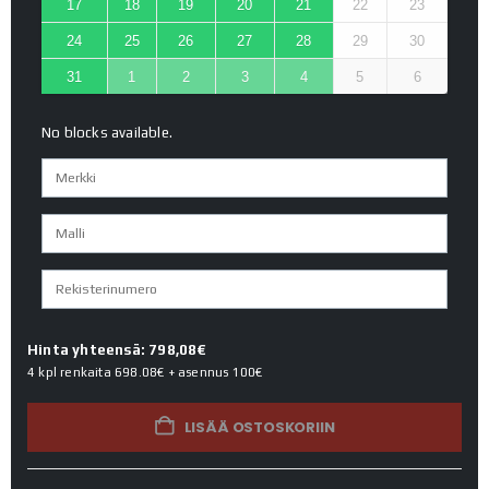
17
18
19
20
21
22
23
24
25
26
27
28
29
30
31
1
2
3
4
5
6
No blocks available.
Hinta yhteensä: 798,08€
4 kpl renkaita
698.08€
+ asennus
100€
LISÄÄ OSTOSKORIIN