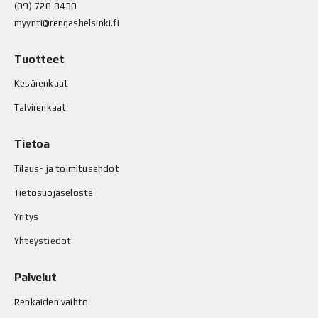
(09) 728 8430
myynti@rengashelsinki.fi
Tuotteet
Kesärenkaat
Talvirenkaat
Tietoa
Tilaus- ja toimitusehdot
Tietosuojaseloste
Yritys
Yhteystiedot
Palvelut
Renkaiden vaihto