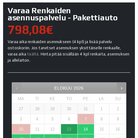
Varaa Renkaiden
asennuspalvelu - Pakettiauto
798,08€
Varaa aika renkaiden asennukseen (4 kpl) ja lisää palvelu
ostoskoriin. Jos tarvitset asennuksen yksittäiselle renkaalle,
varaa aika
täältä.
Hinta pitää sisällään 4 kpl renkaita, asennuksen
ja allelaiton.
ELOKUU
2026
MA
TI
KE
TO
PE
LA
SU
27
28
29
30
31
1
2
3
4
5
6
7
8
9
10
11
12
13
14
15
16