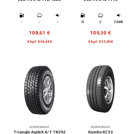
-
-
-
D
C
72dB
108,61
€
109,30
€
4 kpl: 434,44€
4 kpl: 437,20€
KESÄRENKAAT
KESÄRENKAAT
Triangle AgileX A/T TR292
Kumho KC53