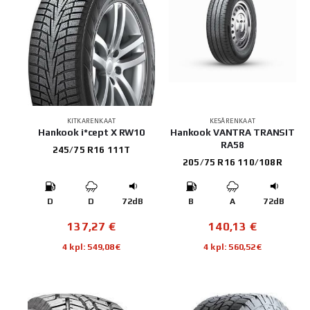
KITKARENKAAT
KESÄRENKAAT
Hankook i*cept X RW10
Hankook VANTRA TRANSIT
RA58
245/75 R16 111T
205/75 R16 110/108R
D
D
72dB
B
A
72dB
137,27
€
140,13
€
4 kpl: 549,08€
4 kpl: 560,52€