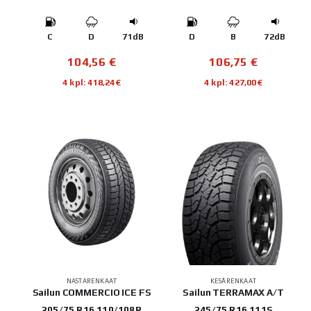
C
D
71dB
D
B
72dB
104,56
€
106,75
€
4 kpl: 418,24€
4 kpl: 427,00€
NASTARENKAAT
KESÄRENKAAT
Sailun COMMERCIO ICE FS
Sailun TERRAMAX A/T
205/75 R16 110/108R
245/75 R16 111S