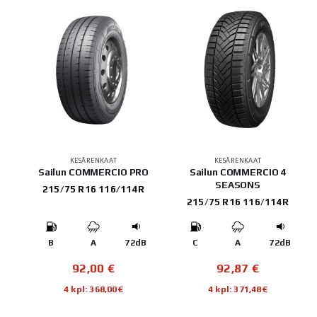
KESÄRENKAAT
KESÄRENKAAT
Sailun COMMERCIO PRO
Sailun COMMERCIO 4
SEASONS
215/75 R16 116/114R
215/75 R16 116/114R
B
A
72dB
C
A
72dB
92,00
€
92,87
€
4 kpl: 368,00€
4 kpl: 371,48€