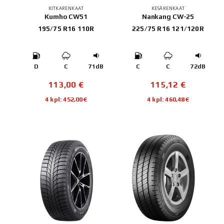
KITKARENKAAT
KESÄRENKAAT
Kumho CW51
Nankang CW-25
195/75 R16 110R
225/75 R16 121/120R
D
C
71dB
C
C
72dB
113,00
€
115,12
€
4 kpl: 452,00€
4 kpl: 460,48€