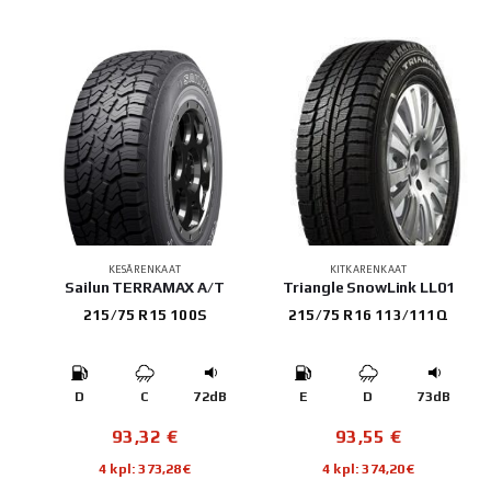
KESÄRENKAAT
KITKARENKAAT
Sailun TERRAMAX A/T
Triangle SnowLink LL01
215/75 R15 100S
215/75 R16 113/111Q
D
C
72dB
E
D
73dB
93,32
€
93,55
€
4 kpl: 373,28€
4 kpl: 374,20€