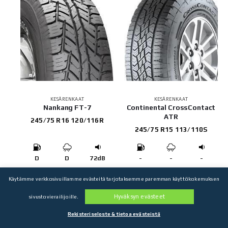
KESÄRENKAAT
KESÄRENKAAT
Nankang FT-7
Continental CrossContact
ATR
245/75 R16 120/116R
245/75 R15 113/110S
D
D
72dB
-
-
-
140,98
€
142,24
€
Käytämme verkkosivuillamme evästeitä tarjotaksemme paremman käyttökokemuksen
4 kpl: 563,92€
4 kpl: 568,96€
Hyväksyn evästeet
sivustovierailijoille.
Rekisteriseloste & tietoa evästeistä