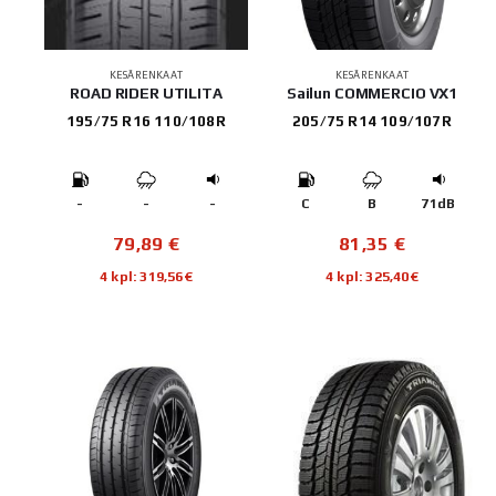
KESÄRENKAAT
KESÄRENKAAT
ROAD RIDER UTILITA
Sailun COMMERCIO VX1
195/75 R16 110/108R
205/75 R14 109/107R
-
-
-
C
B
71dB
79,89
€
81,35
€
4 kpl: 319,56€
4 kpl: 325,40€