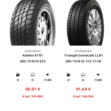
KESÄRENKAAT
KITKARENKAAT
Kumho AT61
Triangle SnowLink LL01
205/75 R15 97S
205/75 R16 113/111R
D
D
71dB
D
D
73dB
90,97
€
91,64
€
4 kpl: 363,88€
4 kpl: 366,56€