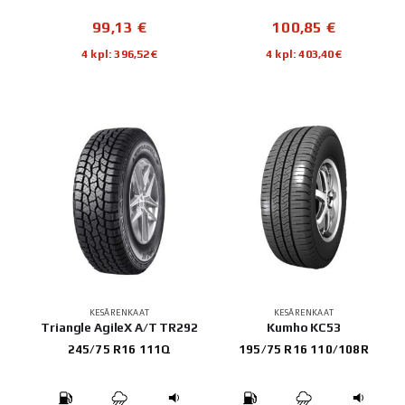
99,13
€
100,85
€
4 kpl: 396,52€
4 kpl: 403,40€
KESÄRENKAAT
KESÄRENKAAT
Triangle AgileX A/T TR292
Kumho KC53
245/75 R16 111Q
195/75 R16 110/108R