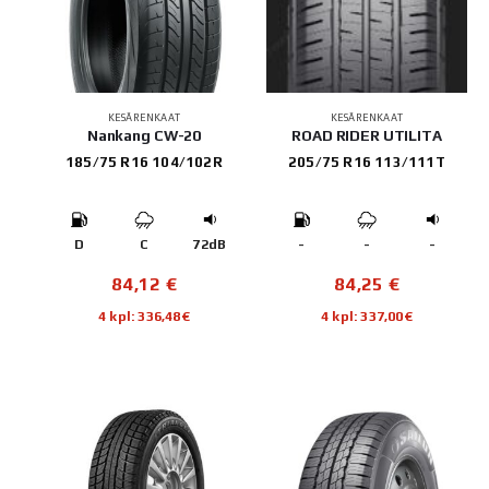
KESÄRENKAAT
KESÄRENKAAT
Nankang CW-20
ROAD RIDER UTILITA
185/75 R16 104/102R
205/75 R16 113/111T
D
C
72dB
-
-
-
84,12
€
84,25
€
4 kpl: 336,48€
4 kpl: 337,00€