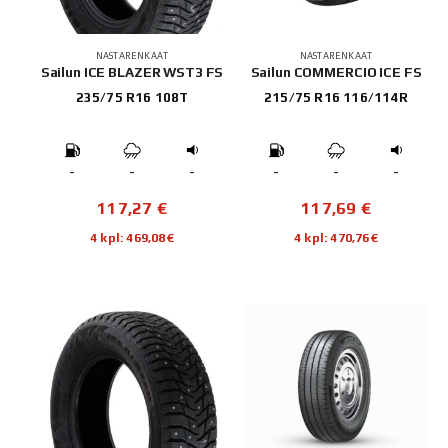
NASTARENKAAT
NASTARENKAAT
Sailun ICE BLAZER WST3 FS
Sailun COMMERCIO ICE FS
235/75 R16 108T
215/75 R16 116/114R
-
-
-
-
-
-
117,27
€
117,69
€
4 kpl: 469,08€
4 kpl: 470,76€