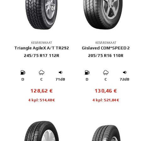
KESÄRENKAAT
KESÄRENKAAT
Triangle AgileX A/T TR292
Gislaved COM*SPEED 2
245/75 R17 112R
205/75 R16 110R
D
C
71dB
D
C
72dB
128,62
€
130,46
€
4 kpl: 514,48€
4 kpl: 521,84€