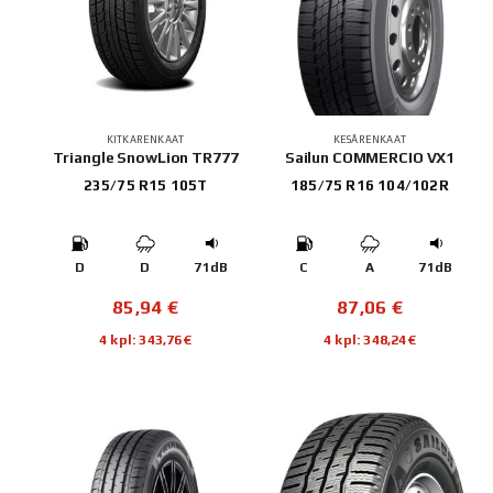
KITKARENKAAT
KESÄRENKAAT
Triangle SnowLion TR777
Sailun COMMERCIO VX1
235/75 R15 105T
185/75 R16 104/102R
D
D
71dB
C
A
71dB
85,94
€
87,06
€
4 kpl: 343,76€
4 kpl: 348,24€