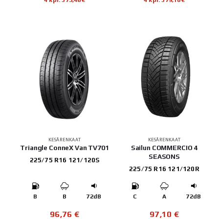
KESÄRENKAAT
KESÄRENKAAT
Triangle ConneX Van TV701
Sailun COMMERCIO 4
SEASONS
225/75 R16 121/120S
225/75 R16 121/120R
B
B
72dB
C
A
72dB
96,76
€
97,10
€