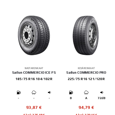
NASTARENKAAT
KESÄRENKAAT
Sailun COMMERCIO ICE FS
Sailun COMMERCIO PRO
185/75 R16 104/102R
225/75 R16 121/120R
-
-
-
B
A
72dB
93,87
€
94,79
€
4 kpl: 375,48€
4 kpl: 379,16€