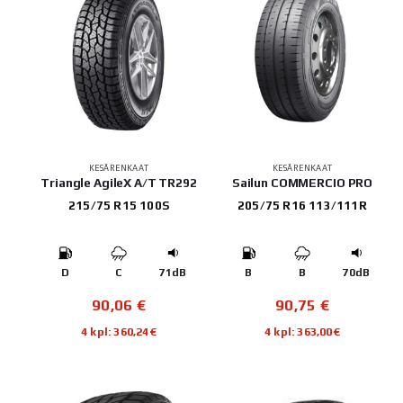
KESÄRENKAAT
KESÄRENKAAT
Triangle AgileX A/T TR292
Sailun COMMERCIO PRO
215/75 R15 100S
205/75 R16 113/111R
D
C
71dB
B
B
70dB
90,06
€
90,75
€
4 kpl: 360,24€
4 kpl: 363,00€