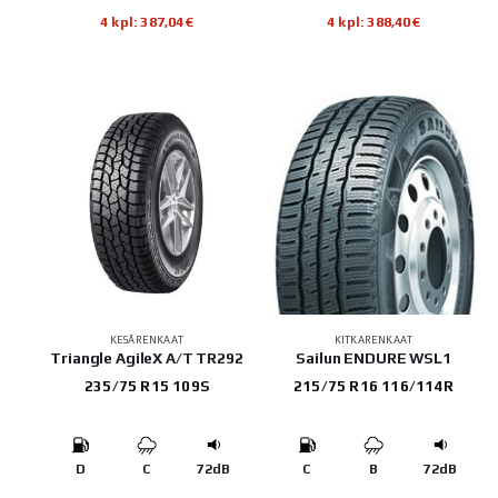
4 kpl: 387,04€
4 kpl: 388,40€
KESÄRENKAAT
KITKARENKAAT
Triangle AgileX A/T TR292
Sailun ENDURE WSL1
235/75 R15 109S
215/75 R16 116/114R
D
C
72dB
C
B
72dB