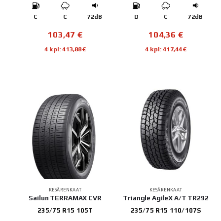
C
C
72dB
D
C
72dB
103,47
€
104,36
€
4 kpl: 413,88€
4 kpl: 417,44€
KESÄRENKAAT
KESÄRENKAAT
Sailun TERRAMAX CVR
Triangle AgileX A/T TR292
235/75 R15 105T
235/75 R15 110/107S