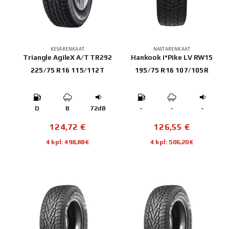
KESÄRENKAAT
NASTARENKAAT
Triangle AgileX A/T TR292
Hankook i*Pike LV RW15
225/75 R16 115/112T
195/75 R16 107/105R
D
B
72dB
-
-
-
124,72
€
126,55
€
4 kpl: 498,88€
4 kpl: 506,20€