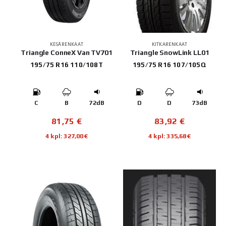
KESÄRENKAAT
KITKARENKAAT
Triangle ConneX Van TV701
Triangle SnowLink LL01
195/75 R16 110/108T
195/75 R16 107/105Q
C
B
72dB
D
D
73dB
81,75
€
83,92
€
4 kpl: 327,00€
4 kpl: 335,68€