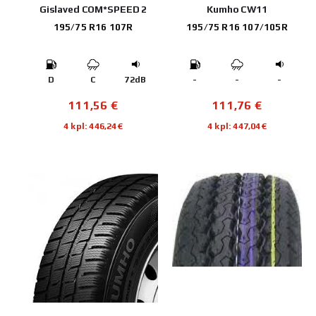
Gislaved COM*SPEED 2
Kumho CW11
195/75 R16 107R
195/75 R16 107/105R
D
C
72dB
-
-
-
111,56
€
111,76
€
4 kpl: 446,24€
4 kpl: 447,04€