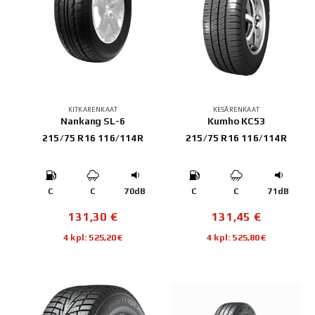
KITKARENKAAT
KESÄRENKAAT
Nankang SL-6
Kumho KC53
215/75 R16 116/114R
215/75 R16 116/114R
C
C
70dB
C
C
71dB
131,30
€
131,45
€
4 kpl: 525,20€
4 kpl: 525,80€