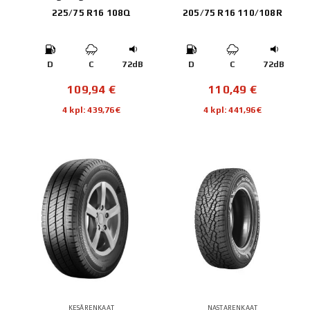
225/75 R16 108Q
205/75 R16 110/108R
D
C
72dB
D
C
72dB
109,94
€
110,49
€
4 kpl: 439,76€
4 kpl: 441,96€
KESÄRENKAAT
NASTARENKAAT