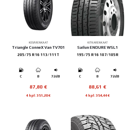
KESÄRENKAAT
KITKARENKAAT
Triangle ConneX Van TV701
Sailun ENDURE WSL1
205/75 R16 113/111T
195/75 R16 107/105R
C
B
72dB
C
B
72dB
87,80
€
88,61
€
4 kpl: 351,20€
4 kpl: 354,44€