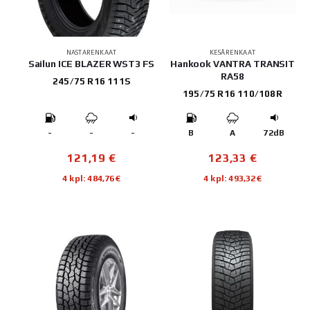
NASTARENKAAT
KESÄRENKAAT
Sailun ICE BLAZER WST3 FS
Hankook VANTRA TRANSIT
RA58
245/75 R16 111S
195/75 R16 110/108R
-
-
-
B
A
72dB
121,19
€
123,33
€
4 kpl: 484,76€
4 kpl: 493,32€