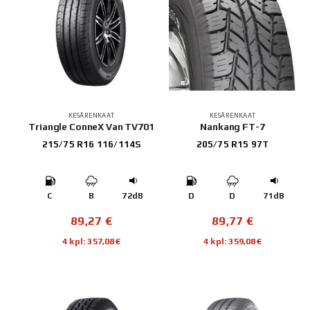
KESÄRENKAAT
KESÄRENKAAT
Triangle ConneX Van TV701
Nankang FT-7
215/75 R16 116/114S
205/75 R15 97T
C
B
72dB
D
D
71dB
89,27
€
89,77
€
4 kpl: 357,08€
4 kpl: 359,08€