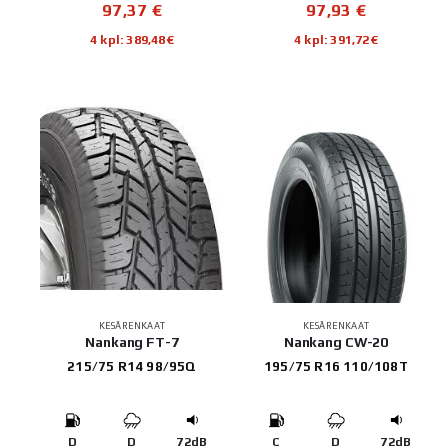
97,37
€
97,93
€
4 kpl: 389,48€
4 kpl: 391,72€
KESÄRENKAAT
KESÄRENKAAT
Nankang FT-7
Nankang CW-20
215/75 R14 98/95Q
195/75 R16 110/108T
D
D
72dB
C
D
72dB