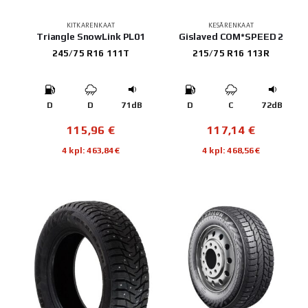
KITKARENKAAT
KESÄRENKAAT
Triangle SnowLink PL01
Gislaved COM*SPEED 2
245/75 R16 111T
215/75 R16 113R
D
D
71dB
D
C
72dB
115,96
€
117,14
€
4 kpl: 463,84€
4 kpl: 468,56€