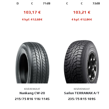
D
C
71dB
C
C
72dB
103,17
€
103,21
€
4 kpl: 412,68€
4 kpl: 412,84€
KESÄRENKAAT
KESÄRENKAAT
Nankang CW-20
Sailun TERRAMAX A/T
215/75 R16 116/114S
235/75 R15 109S