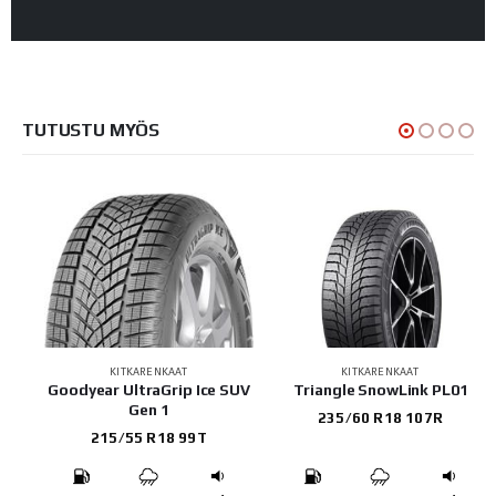
TUTUSTU MYÖS
KITKARENKAAT
KITKARENKAAT
5
Goodyear UltraGrip Ice SUV
Triangle SnowLink PL01
Gen 1
235/60 R18 107R
215/55 R18 99T