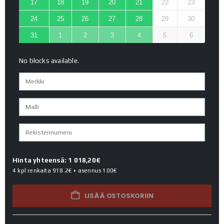
17
18
19
20
21
22
23
24
25
26
27
28
29
30
31
1
2
3
4
5
6
No blocks available.
Hinta yhteensä: 1 018,20€
4 kpl renkaita
918.2€
+ asennus
100€
LISÄÄ OSTOSKORIIN