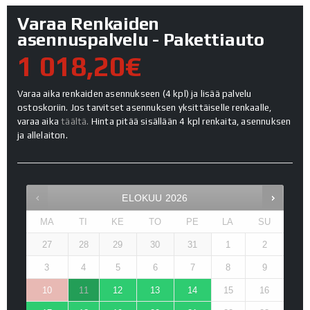
Varaa Renkaiden
asennuspalvelu - Pakettiauto
1 018,20€
Varaa aika renkaiden asennukseen (4 kpl) ja lisää palvelu
ostoskoriin. Jos tarvitset asennuksen yksittäiselle renkaalle,
varaa aika
täältä.
Hinta pitää sisällään 4 kpl renkaita, asennuksen
ja allelaiton.
ELOKUU
2026
MA
TI
KE
TO
PE
LA
SU
27
28
29
30
31
1
2
3
4
5
6
7
8
9
10
11
12
13
14
15
16