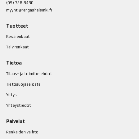
(09) 728 8430
myynti@rengashelsinki.fi
Tuotteet
Kesärenkaat
Talvirenkaat
Tietoa
Tilaus- ja toimitusehdot
Tietosuojaseloste
Yritys
Yhteystiedot
Palvelut
Renkaiden vaihto