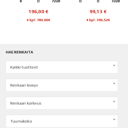
B
B
D
72dB
D
D
72dB
196,00
€
99,13
€
4 kpl: 784,00€
4 kpl: 396,52€
HAE RENKAITA
Kaikki tuotteet
Renkaan leveys
Renkaan korkeus
Tuumakoko