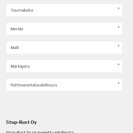
Tuumakoko
Merkki
Malli
Märkäpito
Polttoainetaloudellisuus
Stop-Rust Oy
Stop-Rust Oy on tunnettu edullisista