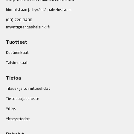
hinnoistaan ja hyvästä palvelustaan.
(09) 728 8430
myynti@rengashelsinki.fi
Tuotteet
Kesärenkaat
Talvirenkaat
Tietoa
Tilaus- ja toimitusehdot
Tietosuojaseloste
Yritys
Yhteystiedot