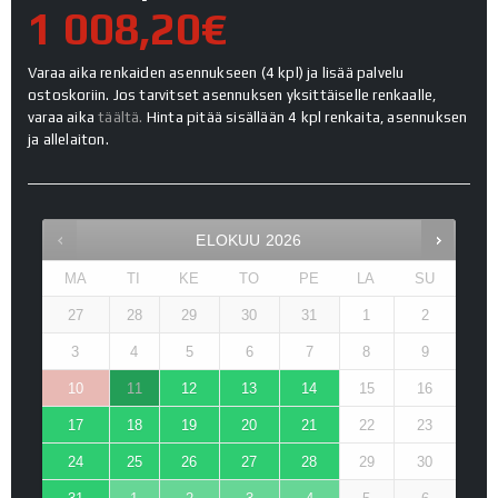
1 008,20€
Varaa aika renkaiden asennukseen (4 kpl) ja lisää palvelu
ostoskoriin. Jos tarvitset asennuksen yksittäiselle renkaalle,
varaa aika
täältä.
Hinta pitää sisällään 4 kpl renkaita, asennuksen
ja allelaiton.
ELOKUU
2026
MA
TI
KE
TO
PE
LA
SU
27
28
29
30
31
1
2
3
4
5
6
7
8
9
10
11
12
13
14
15
16
17
18
19
20
21
22
23
24
25
26
27
28
29
30