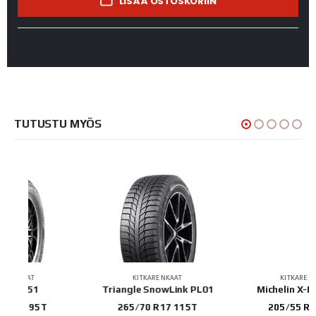
LISÄÄ OSTOSKORIIN
TUTUSTU MYÖS
KITKARENKAAT
KITKARENKAAT
Triangle SnowLink PL01
Michelin X-ICE SNOW
265/70 R17 115T
205/55 R17 95T