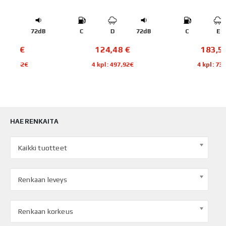
B
C
D
72dB
C
E
69dB
124,48
€
183,57
€
4 kpl: 497,92€
4 kpl: 734,28€
HAE RENKAITA
Kaikki tuotteet
Renkaan leveys
Renkaan korkeus