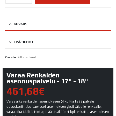
KUVAUS
LISÄTIEDOT
Osasto:
Kitkarenkaat
Varaa Renkaiden
asennuspalvelu - 17" - 18"
461,68€
Varaa aika renkaiden asennukseen (4 kpl) ja lisää palvelu
ostoskoriin. Jos tarvitset asennuksen yksittäiselle renkaalle,
varaa aika
täältä.
Hinta pitää sisällään 4 kpl renkaita, asennuksen