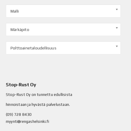
Malli
Märkäpito
Polttoainetaloudellisuus
Stop-Rust Oy
Stop-Rust Oy on tunnettu edullisista
hinnoistaan ja hyvästä palvelustaan.
(09) 728 8430
myynti@rengashelsinki.fi