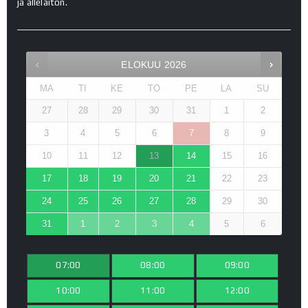
ja allelaiton.
ELOKUU
2026
MA
TI
KE
TO
PE
LA
SU
27
28
29
30
31
1
2
3
4
5
6
7
8
9
10
11
12
13
14
15
16
17
18
19
20
21
22
23
24
25
26
27
28
29
30
31
1
2
3
4
5
6
07:00
08:00
09:00
10:00
11:00
12:00