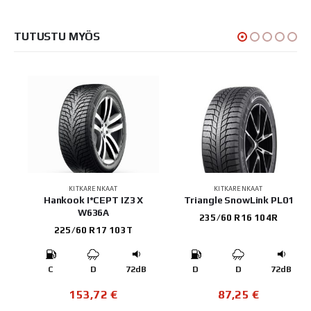
TUTUSTU MYÖS
KITKARENKAAT
KITKARENKAAT
Hankook I*CEPT IZ3 X
Triangle SnowLink PL01
W636A
235/60 R16 104R
225/60 R17 103T
B
C
D
72dB
D
D
72dB
153,72
€
87,25
€