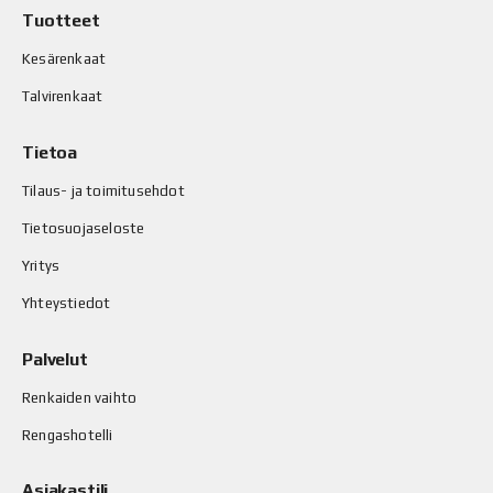
Tuotteet
Kesärenkaat
Talvirenkaat
Tietoa
Tilaus- ja toimitusehdot
Tietosuojaseloste
Yritys
Yhteystiedot
Palvelut
Renkaiden vaihto
Rengashotelli
Asiakastili