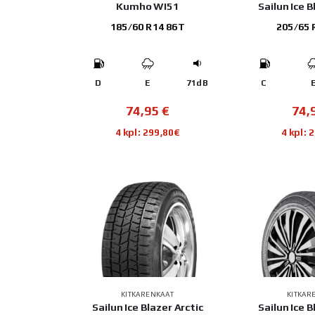
Kumho WI51
Sailun Ice B
185/60 R14 86T
205/65 
D
E
71dB
C
74,95
€
74,
4 kpl: 299,80€
4 kpl: 
KITKARENKAAT
KITKAR
Sailun Ice Blazer Arctic
Sailun Ice B