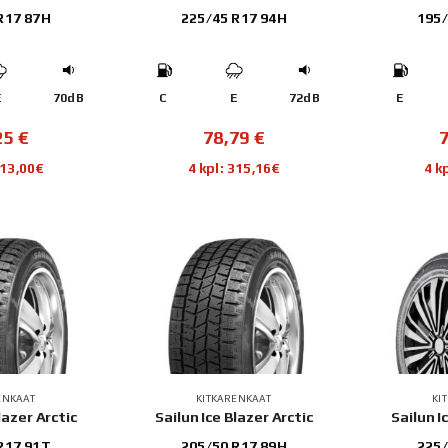
R17 87H
225/45 R17 94H
195/
E
70dB
C
E
72dB
E
25
€
78,79
€
313,00€
4 kpl: 315,16€
4 k
ENKAAT
KITKARENKAAT
KI
lazer Arctic
Sailun Ice Blazer Arctic
Sailun I
R17 91T
205/50 R17 89H
225/