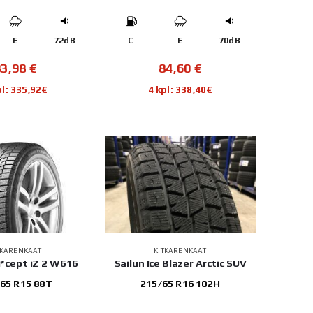
E
72dB
C
E
70dB
83,98
€
84,60
€
pl: 335,92€
4 kpl: 338,40€
TKARENKAAT
KITKARENKAAT
*cept iZ 2 W616
Sailun Ice Blazer Arctic SUV
65 R15 88T
215/65 R16 102H