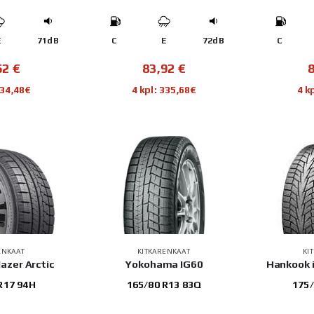
E
71dB
C
E
72dB
C
62
€
83,92
€
334,48€
4 kpl: 335,68€
4 k
ENKAAT
KITKARENKAAT
KI
lazer Arctic
Yokohama IG60
Hankook i
R17 94H
165/80 R13 83Q
175/