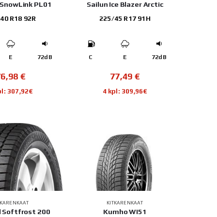
 SnowLink PL01
Sailun Ice Blazer Arctic
40 R18 92R
225/45 R17 91H
E
72dB
C
E
72dB
76,98
€
77,49
€
pl: 307,92€
4 kpl: 309,96€
TKARENKAAT
KITKARENKAAT
 Softfrost 200
Kumho WI51