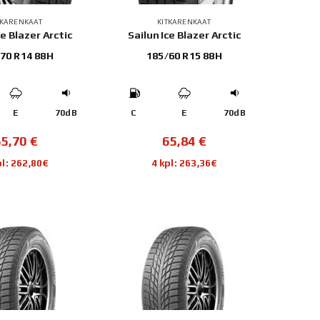
TKARENKAAT
KITKARENKAAT
ce Blazer Arctic
Sailun Ice Blazer Arctic
70 R14 88H
185/60 R15 88H
E
70dB
C
E
70dB
65,70
€
65,84
€
pl: 262,80€
4 kpl: 263,36€