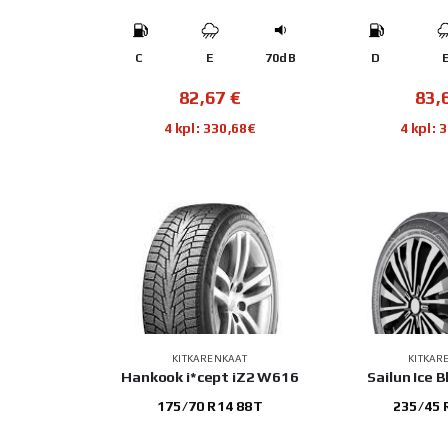
C
E
70dB
D
82,67
€
83,
4 kpl: 330,68€
4 kpl: 
KITKARENKAAT
KITKAR
Hankook i*cept iZ2 W616
Sailun Ice B
175/70 R14 88T
235/45 