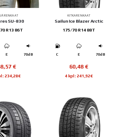
SÄRENKAAT
KITKARENKAAT
res SU-830
Sailun Ice Blazer Arctic
70 R13 86T
175/70 R14 88T
E
70dB
C
E
70dB
58,57
€
60,48
€
pl: 234,28€
4 kpl: 241,92€