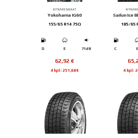
KITKARENKAAT
KITKAR
Yokohama IG60
Sailun Ice B
155/65 R14 75Q
185/65 
D
E
71dB
C
62,92
€
65,
4 kpl: 251,68€
4 kpl: 