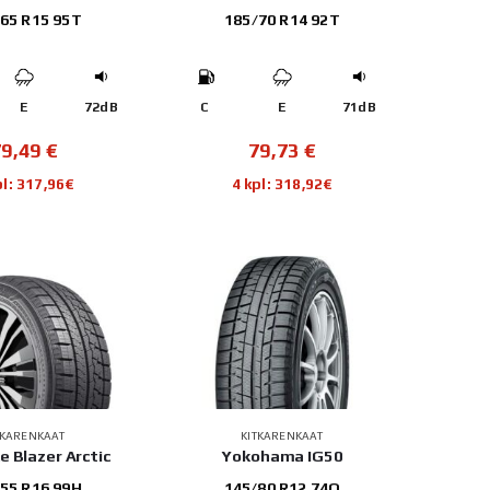
65 R15 95T
185/70 R14 92T
E
72dB
C
E
71dB
79,49
€
79,73
€
pl: 317,96€
4 kpl: 318,92€
TKARENKAAT
KITKARENKAAT
ce Blazer Arctic
Yokohama IG50
55 R16 99H
145/80 R12 74Q