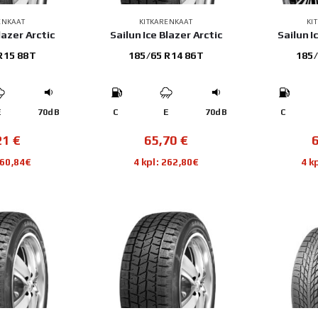
ENKAAT
KITKARENKAAT
KI
lazer Arctic
Sailun Ice Blazer Arctic
Sailun I
R15 88T
185/65 R14 86T
185/
E
70dB
C
E
70dB
C
21
€
65,70
€
260,84€
4 kpl: 262,80€
4 k