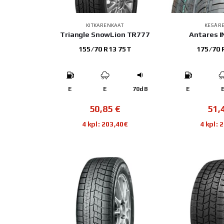
KITKARENKAAT
KESÄR
Triangle SnowLion TR777
Antares 
155/70 R13 75T
175/70 
E
E
70dB
E
50,85
€
51,
4 kpl: 203,40€
4 kpl: 