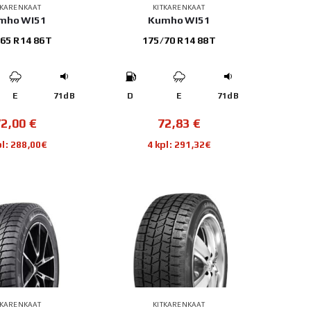
TKARENKAAT
KITKARENKAAT
mho WI51
Kumho WI51
65 R14 86T
175/70 R14 88T
E
71dB
D
E
71dB
72,00
€
72,83
€
pl: 288,00€
4 kpl: 291,32€
TKARENKAAT
KITKARENKAAT