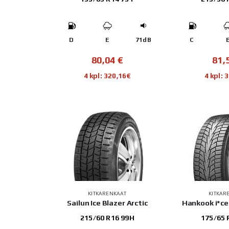
D
E
71dB
C
80,04
€
81,
4 kpl: 320,16€
4 kpl: 
KITKARENKAAT
KITKAR
Sailun Ice Blazer Arctic
Hankook i*ce
215/60 R16 99H
175/65 