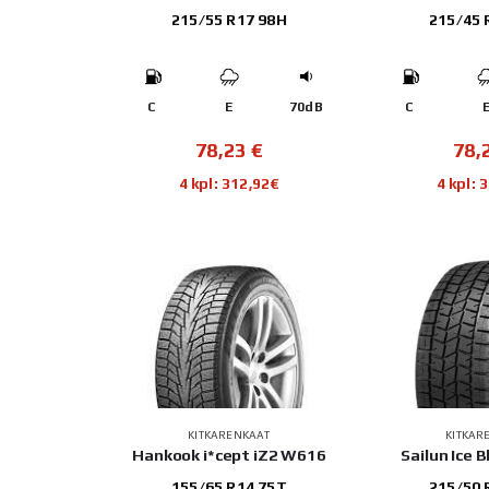
215/55 R17 98H
215/45 
C
E
70dB
C
78,23
€
78,
4 kpl: 312,92€
4 kpl: 
KITKARENKAAT
KITKAR
Hankook i*cept iZ2 W616
Sailun Ice B
155/65 R14 75T
215/50 