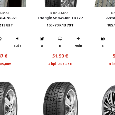
ENKAAT
KITKARENKAAT
KE
INGENS A1
Triangle SnowLion TR777
Anta
R13 82T
165/70 R13 79T
185/
E
69dB
D
E
70dB
E
47
€
51,99
€
205,88€
4 kpl: 207,96€
4 k