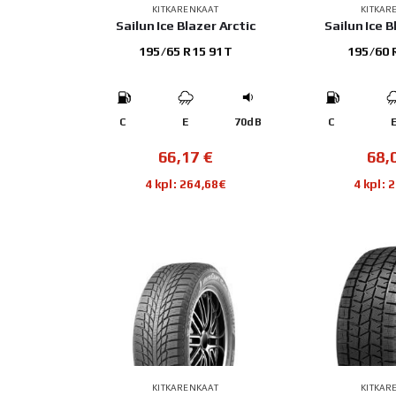
KITKARENKAAT
KITKAR
Sailun Ice Blazer Arctic
Sailun Ice B
195/65 R15 91T
195/60 
C
E
70dB
C
66,17
€
68,
4 kpl: 264,68€
4 kpl: 
KITKARENKAAT
KITKAR