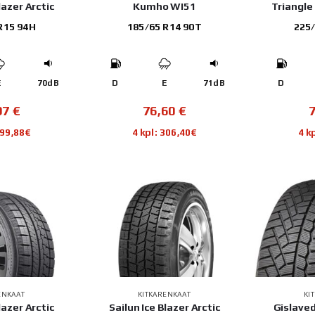
lazer Arctic
Kumho WI51
Triangle
R15 94H
185/65 R14 90T
225/
E
70dB
D
E
71dB
D
97
€
76,60
€
299,88€
4 kpl: 306,40€
4 k
ENKAAT
KITKARENKAAT
KI
lazer Arctic
Sailun Ice Blazer Arctic
Gislaved