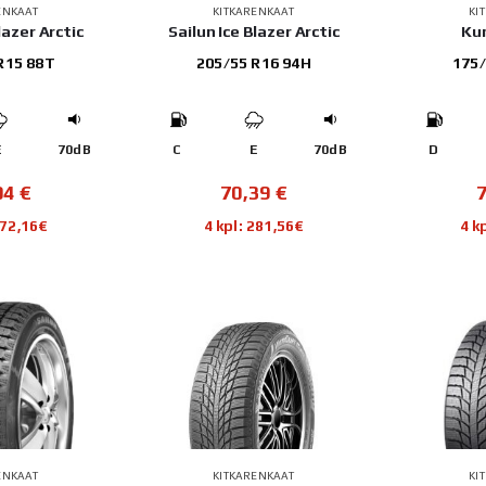
ENKAAT
KITKARENKAAT
KI
lazer Arctic
Sailun Ice Blazer Arctic
Ku
R15 88T
205/55 R16 94H
175/
E
70dB
C
E
70dB
D
04
€
70,39
€
272,16€
4 kpl: 281,56€
4 k
ENKAAT
KITKARENKAAT
KI