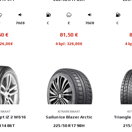
E
70dB
C
E
70dB
C
50
€
81,50
€
326,00€
4 kpl: 326,00€
4 k
ENKAAT
KITKARENKAAT
KI
pt iZ 2 W616
Sailun Ice Blazer Arctic
Triangle
R14 86T
225/50 R17 98H
215/