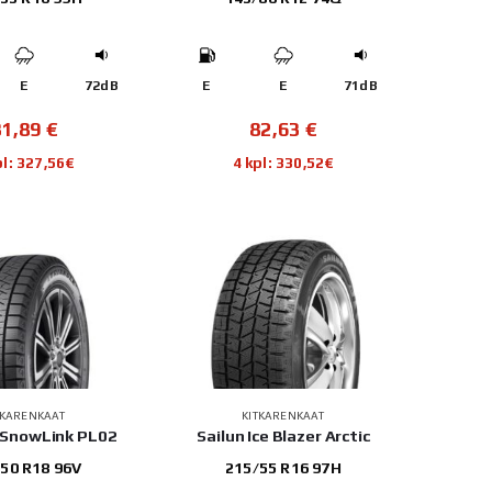
E
72dB
E
E
71dB
81,89
€
82,63
€
pl: 327,56€
4 kpl: 330,52€
TKARENKAAT
KITKARENKAAT
 SnowLink PL02
Sailun Ice Blazer Arctic
50 R18 96V
215/55 R16 97H