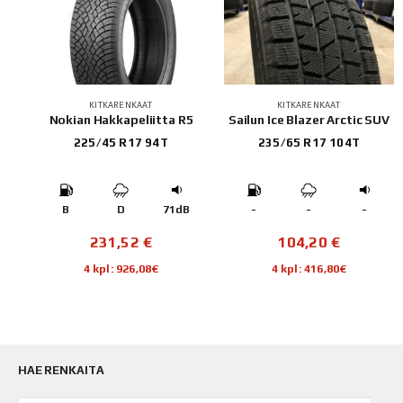
KITKARENKAAT
KITKARENKAAT
1
Nokian Hakkapeliitta R5
Sailun Ice Blazer Arctic SUV
225/45 R17 94T
235/65 R17 104T
B
B
D
71dB
-
-
-
231,52
€
104,20
€
4 kpl: 926,08€
4 kpl: 416,80€
HAE RENKAITA