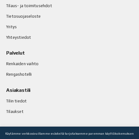
Tilaus- ja toimitusehdot
Tietosuojaseloste
Yritys
Yhteystiedot
Palvelut
Renkaiden vaihto
Rengashotelli
Asiakastili
Tilin tiedot
Tilaukset
Käytämme verkkosivuillamme evästeitä tarjotaksemme paremman käyttökokemuksen