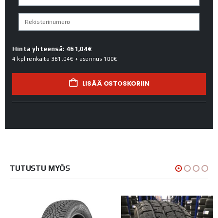
Hinta yhteensä: 461,04€
4 kpl renkaita
361.04€
+ asennus
100€
LISÄÄ OSTOSKORIIN
TUTUSTU MYÖS