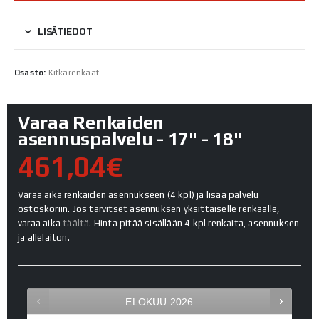
LISÄTIEDOT
Osasto:
Kitkarenkaat
Varaa Renkaiden
asennuspalvelu - 17" - 18"
461,04€
Varaa aika renkaiden asennukseen (4 kpl) ja lisää palvelu
ostoskoriin. Jos tarvitset asennuksen yksittäiselle renkaalle,
varaa aika
täältä.
Hinta pitää sisällään 4 kpl renkaita, asennuksen
ja allelaiton.
ELOKUU
2026