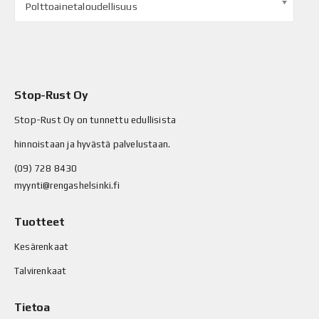
Polttoainetaloudellisuus
Stop-Rust Oy
Stop-Rust Oy on tunnettu edullisista
hinnoistaan ja hyvästä palvelustaan.
(09) 728 8430
myynti@rengashelsinki.fi
Tuotteet
Kesärenkaat
Talvirenkaat
Tietoa